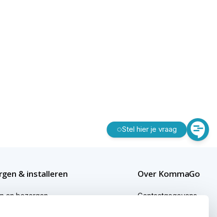
Stel hier je vraag
gen & installeren
Over KommaGo
en en bezorgen
Contactgegevens
gen buiten Nederland
Bedrijfsgegevens