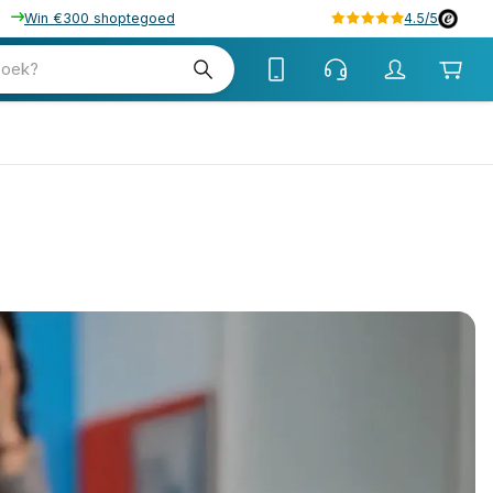
Win €300 shoptegoed
4.5/5
zoek?