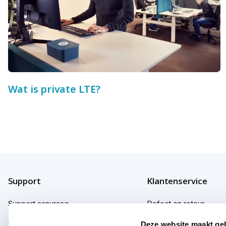
Wat is private LTE?
Support
Klantenservice
Support aanvraag
Defect en retour
Support fabrikanten
Garantie
Deze website maakt ge