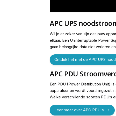
APC UPS noodstroo
Wil je er zeker van zijn dat jouw appa
elkaar. Een Uninterruptable Power Sup
gaan belangrijke data niet verloren e
Ontdek het met de APC UPS nood
APC PDU Stroomverd
Een PDU (Power Distribution Unit) i
apparatuur en wordt vooral ingezet i
Welke verschillende soorten PDU’s e
Leer meer over APC PDU's