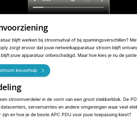
mvoorziening
ratuur blijft werken bij stroomuitval of bij spanningsverschillen? M
ply zorgt ervoor dat jouw netwerkapparatuur stroom blijft ontvange
n blijft jouw apparatuur onbeschadigd. Maar hoe kies je nu de juis
stroom keuzehulp
eling
s een stroomverdeler in de vorm van een groot stekkerblok. De P
n datacenters, serverruimtes en andere omgevingen waar veel elek
r zijn en hoe je de beste APC PDU voor jouw toepassing kiest?