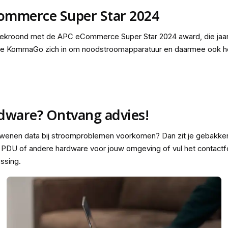
mmerce Super Star 2024
kroond met de APC eCommerce Super Star 2024 award, die jaarl
ette KommaGo zich in om noodstroomapparatuur en daarmee ook het
rdware? Ontvang advies!
dwenen data bij stroomproblemen voorkomen? Dan zit je gebakk
PDU of andere hardware voor jouw omgeving of vul het contactfor
ossing.