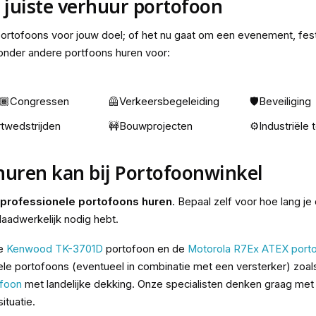
e juiste verhuur portofoon
 portofoons voor jouw doel; of het nu gaat om een evenement, fest
 onder andere portfoons huren voor:
🏾Congressen
🦺Verkeersbegeleiding
🛡️Beveiliging
twedstrijden
🚧Bouwprojecten
⚙️Industriële
 huren kan bij Portofoonwinkel
l professionele portofoons huren
. Bepaal zelf voor hoe lang je
aadwerkelijk nodig hebt.
de
Kenwood TK-3701D
portofoon en de
Motorola R7Ex ATEX port
le portofoons (eventueel in combinatie met een versterker) zoa
ofoon
met landelijke dekking. Onze specialisten denken graag met j
ituatie.