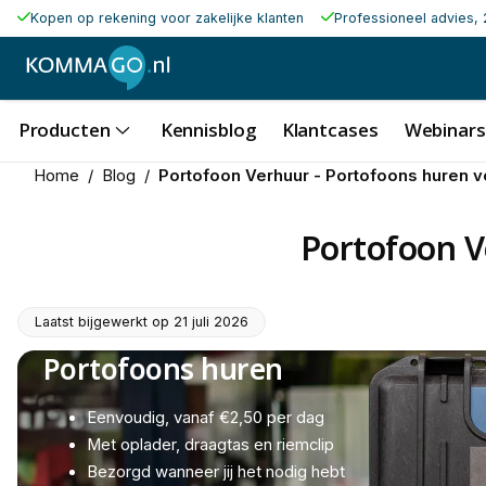
Kopen op rekening voor zakelijke klanten
Professioneel advies, 
Producten
Kennisblog
Klantcases
Webinars
Home
/
Blog
/
Portofoon Verhuur - Portofoons huren 
Portofoon V
Laatst bijgewerkt op
21 juli 2026
Portofoons huren
Eenvoudig, vanaf €2,50 per dag
Met oplader, draagtas en riemclip
Bezorgd wanneer jij het nodig hebt