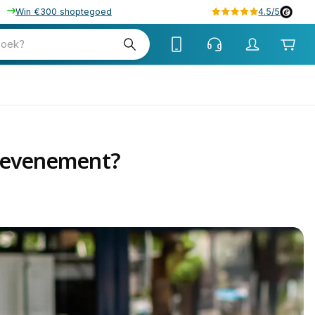
Win €300 shoptegoed
4.5/5
zoek?
r evenement?