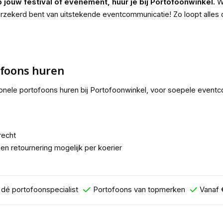
jouw festival of evenement, huur je bij Portofoonwinkel.
Wa
erzekerd bent van uitstekende eventcommunicatie! Zo loopt alles o
ofoons huren
ssionele portofoons huren bij Portofoonwinkel, voor soepele event
recht
en retournering mogelijk per koerier
r dé portofoonspecialist
Portofoons van topmerken
Vanaf 