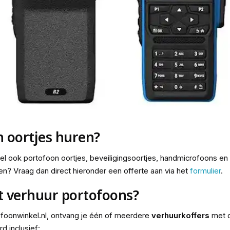
n oortjes huren?
kel ook portofoon oortjes, beveiligingsoortjes, handmicrofoons en
en? Vraag dan direct hieronder een offerte aan via het
formulier
.
t verhuur portofoons?
ofoonwinkel.nl, ontvang je één of meerdere
verhuurkoffers
met d
 inclusief: