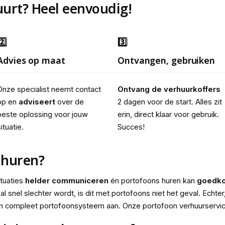
uurt? Heel eenvoudig!
2️⃣
3️⃣
Advies op maat
Ontvangen, gebruiken
Onze specialist neemt contact 
Ontvang de verhuurkoffers
op en 
adviseert
 over de 
2 dagen voor de start. Alles zit 
beste oplossing voor jouw 
erin, direct klaar voor gebruik. 
ituatie.
Succes!
 huren?
ituaties
helder communiceren
én portofoons huren kan
goedk
 snel slechter wordt, is dit met portofoons niet het geval. Echter
en compleet portofoonsysteem aan. Onze portofoon verhuurservic