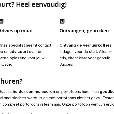
uurt? Heel eenvoudig!
2️⃣
3️⃣
Advies op maat
Ontvangen, gebruiken
Onze specialist neemt contact 
Ontvang de verhuurkoffers
op en 
adviseert
 over de 
2 dagen voor de start. Alles zit 
beste oplossing voor jouw 
erin, direct klaar voor gebruik. 
ituatie.
Succes!
 huren?
ituaties
helder communiceren
én portofoons huren kan
goedk
 snel slechter wordt, is dit met portofoons niet het geval. Echter
en compleet portofoonsysteem aan. Onze portofoon verhuurservic