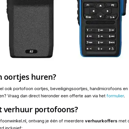
n oortjes huren?
kel ook portofoon oortjes, beveiligingsoortjes, handmicrofoons en
en? Vraag dan direct hieronder een offerte aan via het
formulier
.
t verhuur portofoons?
ofoonwinkel.nl, ontvang je één of meerdere
verhuurkoffers
met d
 inclusief: