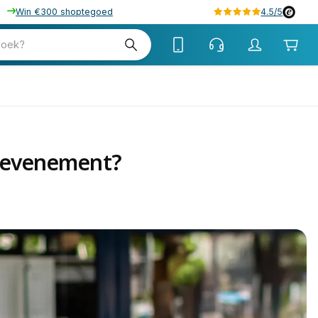
Win €300 shoptegoed
4.5/5
zoek?
r evenement?