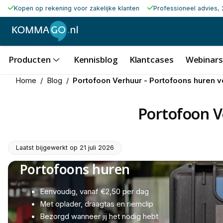
Kopen op rekening voor zakelijke klanten
Professioneel advies, 
Producten
Kennisblog
Klantcases
Webinars
Home
/
Blog
/
Portofoon Verhuur - Portofoons huren 
Portofoon V
Laatst bijgewerkt op
21 juli 2026
Portofoons huren
Eenvoudig, vanaf €2,50 per dag
Met oplader, draagtas en riemclip
Bezorgd wanneer jij het nodig hebt