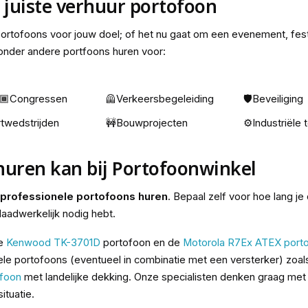
e juiste verhuur portofoon
 portofoons voor jouw doel; of het nu gaat om een evenement, fest
 onder andere portfoons huren voor:
🏾Congressen
🦺Verkeersbegeleiding
🛡️Beveiliging
twedstrijden
🚧Bouwprojecten
⚙️Industriële
 huren kan bij Portofoonwinkel
l professionele portofoons huren
. Bepaal zelf voor hoe lang je
aadwerkelijk nodig hebt.
de
Kenwood TK-3701D
portofoon en de
Motorola R7Ex ATEX port
le portofoons (eventueel in combinatie met een versterker) zoa
ofoon
met landelijke dekking. Onze specialisten denken graag met j
ituatie.