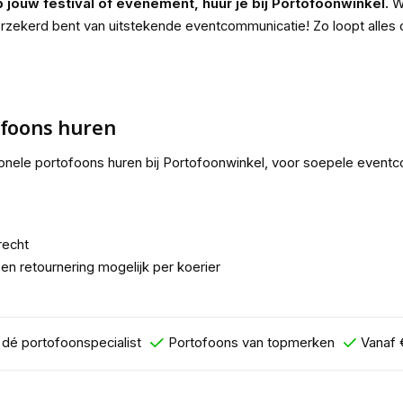
jouw festival of evenement, huur je bij Portofoonwinkel.
Wa
erzekerd bent van uitstekende eventcommunicatie! Zo loopt alles o
ofoons huren
ssionele portofoons huren bij Portofoonwinkel, voor soepele event
recht
en retournering mogelijk per koerier
r dé portofoonspecialist
Portofoons van topmerken
Vanaf 