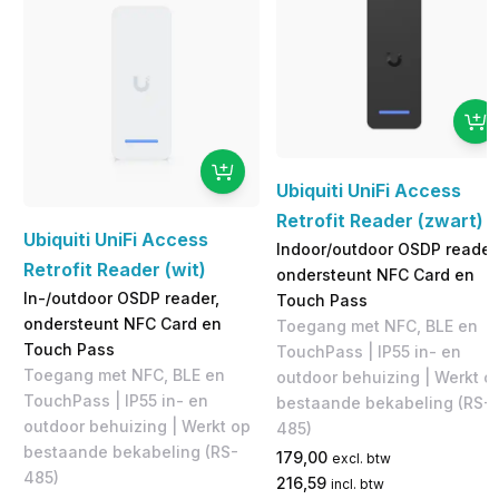
Ubiquiti UniFi Access
Retrofit Reader (zwart)
Ubiquiti UniFi Access
Indoor/outdoor OSDP reader
Retrofit Reader (wit)
ondersteunt NFC Card en
In-/outdoor OSDP reader,
Touch Pass
ondersteunt NFC Card en
Toegang met NFC, BLE en
Touch Pass
TouchPass | IP55 in- en
Toegang met NFC, BLE en
outdoor behuizing | Werkt o
TouchPass | IP55 in- en
bestaande bekabeling (RS-
outdoor behuizing | Werkt op
485)
bestaande bekabeling (RS-
179,00
excl. btw
485)
216,59
incl. btw