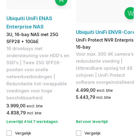
Ubiquiti UniFi ENAS
Enterprise NAS
Ubiquiti UniFi ENVR-Core
3U, 16-bay NAS met 25G
UniFi Protect NVR Enterprise
SFP28 + 10GbE
16-bay
16 drivebays met
Voor max. 300 4K camera’s,
ondersteuning voor HDD's en
redundante voeding |
SSD's | Twee 25G SFP28-
Uitbreidbare opslag tot 48
poorten voor snelle
schijven | UniFi Protect
netwerkverbindingen |
software voorgeïnstalleerd
Redundante hot-swappable
4.499,00
excl. btw
voedingen voor hoge
5.443,79
incl. btw
beschikbaarheid
3.999,00
excl. btw
4.838,79
incl. btw
Levertijd 4 tot 7 werkdagen
Bel voor levertijd
Vergelijk
Vergelijk