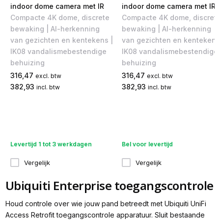
indoor dome camera met IR
indoor dome camera met IR
Compacte 4K dome, discrete
Compacte 4K dome, discret
bewaking | AI-herkenning
bewaking | AI-herkenning
van gezichten en kentekens |
van gezichten en kentekens
IK08 vandalismebestendige
IK08 vandalismebestendige
behuizing
behuizing
316,47
316,47
excl. btw
excl. btw
382,93
382,93
incl. btw
incl. btw
Levertijd 1 tot 3 werkdagen
Bel voor levertijd
Vergelijk
Vergelijk
Ubiquiti Enterprise toegangscontrole
Houd controle over wie jouw pand betreedt met Ubiquiti UniFi
Access Retrofit toegangscontrole apparatuur. Sluit bestaande