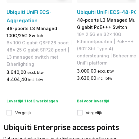
Ubiquiti UniFi ECS-
Ubiquiti UniFi ECS-48-PO
Aggregation
48-poorts L3 Managed Mult
Gigabit PoE+++ Switch
48-poorts L3 Managed
16x 2.5G en 32x 10G
100G/25G Switch
Ethernetpoorten | PoE+++
6x 100 Gigabit QSFP28 poort |
(802.3bt Type 4)
48x 25 Gigabit SFP28 poort |
ondersteuning | Beheer met
L3 managed switch met
UniFi platform
Etherlighting
3.000,00
excl. btw
3.640,00
excl. btw
3.630,00
incl. btw
4.404,40
incl. btw
Levertijd 1 tot 3 werkdagen
Bel voor levertijd
Vergelijk
Vergelijk
Ubiquiti Enterprise access points
Dat redundantie key is in de Enterprise productlijn voor