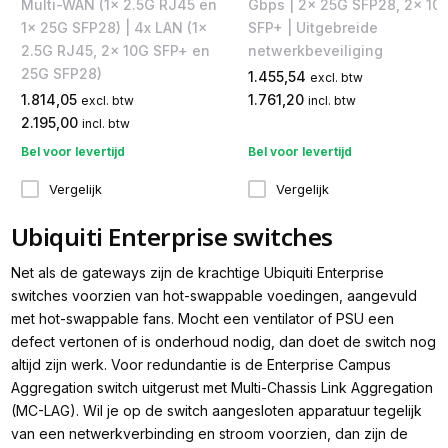
Multi-WAN (1x 2.5G RJ45 en
Gbps | 2x 25G SFP28, 2x 10
1x 25G SFP28) | 4x LAN (1x
SFP+ | Uitgebreide
2.5G RJ45, 2x 10G SFP+ en
netwerkbeveiliging
25G SFP28)
1.455,54
excl. btw
1.814,05
1.761,20
excl. btw
incl. btw
2.195,00
incl. btw
Bel voor levertijd
Bel voor levertijd
Vergelijk
Vergelijk
Ubiquiti Enterprise switches
Net als de gateways zijn de krachtige Ubiquiti Enterprise
switches voorzien van hot-swappable voedingen, aangevuld
met hot-swappable fans. Mocht een ventilator of PSU een
defect vertonen of is onderhoud nodig, dan doet de switch nog
altijd zijn werk. Voor redundantie is de Enterprise Campus
Aggregation switch uitgerust met Multi-Chassis Link Aggregation
(MC-LAG). Wil je op de switch aangesloten apparatuur tegelijk
van een netwerkverbinding en stroom voorzien, dan zijn de