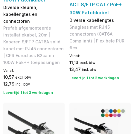
ACT S/FTP CAT7 PoE+
Diverse kleuren,
30W Patchkabel
kabellengtes en
Diverse kabellengtes
connectoren
Snagless met RJ45
Prefab afgemonteerde
connectoren (CAT6A
installatiekabel, 20m |
Compliant) | Flexibele PUR
Koperen S/FTP CAT6A solid
flex
kabel met RJ45 connectoren
| CPR Euroclass B2ca en
Vanaf:
11,13
100W PoE++ toepassingen
excl. btw
13,47
incl. btw
Vanaf:
10,57
excl. btw
Levertijd 1 tot 3 werkdagen
12,79
incl. btw
Levertijd 1 tot 3 werkdagen