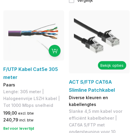
Vergelijk
Bekijk opties
F/UTP Kabel Cat5e 305
meter
ACT S/FTP CAT6A
Paars
Slimline Patchkabel
Lengte: 305 meter |
Diverse kleuren en
Halogeenvrije LSZH kabel |
kabellengtes
Tot 1000 Mbps snelheid
Slanke 4,5 mm kabel voor
199,00
excl. btw
efficiënt kabelbeheer |
240,79
incl. btw
CAT6A S/FTP met
Bel voor levertijd
ondersteuning voor 10