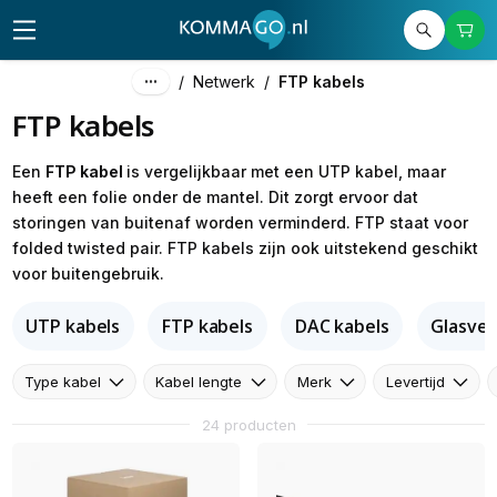
/
Netwerk
/
FTP kabels
FTP kabels
Een
FTP kabel
is vergelijkbaar met een UTP kabel, maar
heeft een folie onder de mantel. Dit zorgt ervoor dat
storingen van buitenaf worden verminderd. FTP staat voor
folded twisted pair. FTP kabels zijn ook uitstekend geschikt
voor buitengebruik.
UTP kabels
FTP kabels
DAC kabels
Glasvez
Type kabel
Kabel lengte
Merk
Levertijd
24 producten