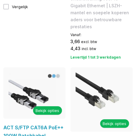
Gigabit Ethernet | LSZH-
Vergelijk
mantel en soepele koperen
aders voor betrouwbare
prestaties
Vanaf:
3,66
excl. btw
4,43
incl. btw
Levertijd 1 tot 3 werkdagen
Bekijk opties
Bekijk opties
ACT S/FTP CAT6A PoE++
100W Patchkabel