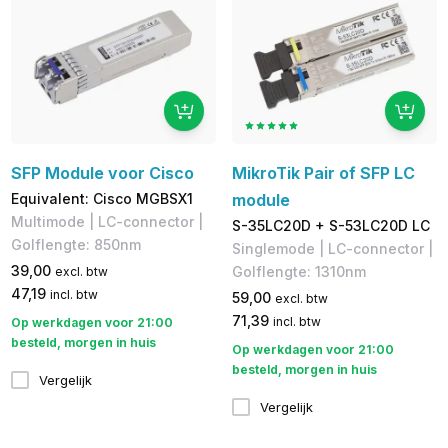
SFP Module voor Cisco
MikroTik Pair of SFP LC
Equivalent: Cisco MGBSX1
module
Multimode | LC-connector |
S-35LC20D + S-53LC20D LC
Golflengte: 850nm
Singlemode | LC-connector |
39,00
Golflengte: 1310nm
excl. btw
47,19
incl. btw
59,00
excl. btw
71,39
incl. btw
Op werkdagen voor 21:00
besteld, morgen in huis
Op werkdagen voor 21:00
besteld, morgen in huis
Vergelijk
Vergelijk