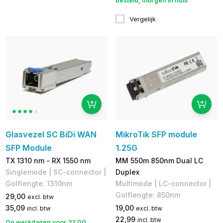
besteld, morgen in huis
Vergelijk
Glasvezel SC BiDi WAN
MikroTik SFP module
SFP Module
1.25G
TX 1310 nm - RX 1550 nm
MM 550m 850nm Dual LC
Singlemode | SC-connector |
Duplex
Golflengte: 1310nm
Multimode | LC-connector | ​
Golflengte: 850nm
29,00
excl. btw
35,09
19,00
incl. btw
excl. btw
22,99
incl. btw
Op werkdagen voor 21:00