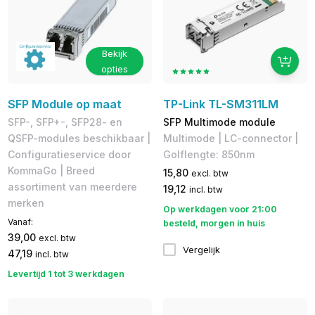
Bekijk
opties
SFP Module op maat
TP-Link TL-SM311LM
SFP-, SFP+-, SFP28- en
SFP Multimode module
QSFP-modules beschikbaar |
Multimode | LC-connector |
Configuratieservice door
Golflengte: 850nm
KommaGo | Breed
15,80
excl. btw
assortiment van meerdere
19,12
incl. btw
merken
Op werkdagen voor 21:00
Vanaf:
besteld, morgen in huis
39,00
excl. btw
Vergelijk
47,19
incl. btw
Levertijd 1 tot 3 werkdagen