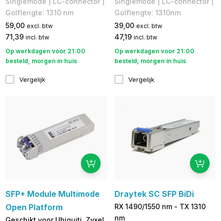
Singlemode | LC-connector |
Singlemode | LC-connector |
Golflengte: ​1310 nm
Golflengte: 1310nm
59,00
39,00
excl. btw
excl. btw
71,39
47,19
incl. btw
incl. btw
Op werkdagen voor 21:00
Op werkdagen voor 21:00
besteld, morgen in huis
besteld, morgen in huis
Vergelijk
Vergelijk
SFP+ Module Multimode
Draytek SC SFP BiDi
Open Platform
RX 1490/1550 nm - TX 1310
nm
Geschikt voor Ubiquiti, Zyxel,