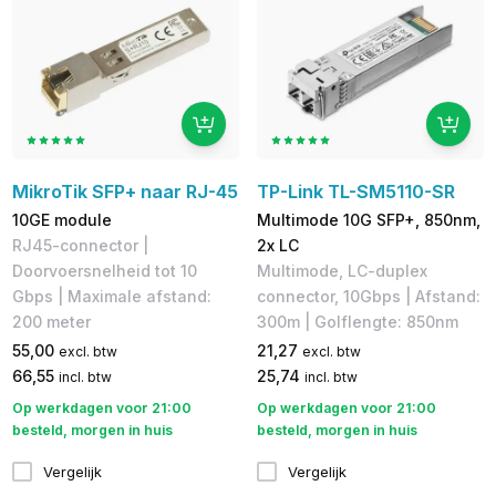
MikroTik SFP+ naar RJ-45
TP-Link TL-SM5110-SR
10GE module
Multimode 10G SFP+, 850nm,
RJ45-connector |
2x LC
Doorvoersnelheid tot 10
Multimode, LC-duplex
Gbps | Maximale afstand:
connector, 10Gbps | Afstand:
200 meter
300m | Golflengte: 850nm
55,00
21,27
excl. btw
excl. btw
66,55
25,74
incl. btw
incl. btw
Op werkdagen voor 21:00
Op werkdagen voor 21:00
besteld, morgen in huis
besteld, morgen in huis
Vergelijk
Vergelijk