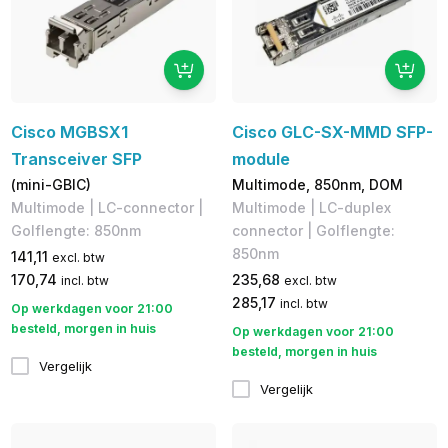
Cisco MGBSX1
Cisco GLC-SX-MMD SFP-
Transceiver SFP
module
(mini-GBIC)
Multimode, 850nm, DOM
Multimode | LC-connector |
Multimode | LC-duplex
Golflengte: 850nm
connector | Golflengte:
850nm
141,11
excl. btw
170,74
235,68
incl. btw
excl. btw
285,17
incl. btw
Op werkdagen voor 21:00
besteld, morgen in huis
Op werkdagen voor 21:00
besteld, morgen in huis
Vergelijk
Vergelijk