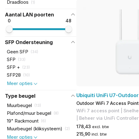
Draadloos
(
1
)
Aantal LAN poorten
0
48
SFP Ondersteuning
Geen SFP
(
34
)
SFP
(
33
)
SFP +
(
23
)
SFP28
(
10
)
Meer opties
Ubiquiti UniFi U7-Outdoor
Type beugel
Outdoor WiFi 7 Access Point
Muurbeugel
(
13
)
WiFi 7 access point | Snelh
Plafond/muur beugel
(
8
)
| Beheer via UniFi Controlle
19" Rackmount
(
6
)
178,43
excl. btw
Muurbeugel (kliksysteem)
(
2
)
215,90
incl. btw
Meer opties