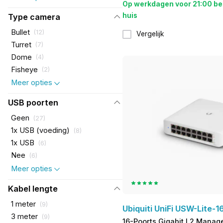
Op werkdagen voor 21:00 be
huis
Type camera
Bullet
(
12
)
Vergelijk
Turret
(
7
)
Dome
(
4
)
Fisheye
(
2
)
Meer opties
USB poorten
Geen
(
27
)
1x USB (voeding)
(
8
)
1x USB
(
6
)
Nee
(
6
)
Meer opties
Kabel lengte
1 meter
(
9
)
Ubiquiti UniFi USW-Lite-1
3 meter
(
9
)
16-Poorts Gigabit L2 Manag