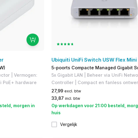
er
Ubiquiti UniFi Switch USW Flex Mini
0W)
5-poorts Compacte Managed Gigabit S
ector | Vermogen:
5x Gigabit LAN | Beheer via UniFi Netwo
Fi PoE+ hardware
Controller | Compact en fanless ontwe
27,99
excl. btw
33,87
incl. btw
steld, morgen in
Op werkdagen voor 21:00 besteld, morg
huis
Vergelijk