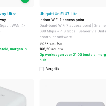
way Ultra
Ubiquiti UniFi U7 Lite
eway
Indoor WiFi 7 access point
 Gigabit WAN, 4x
Dual-band WiFi 7 access point | Snelhe
Fi
688 Mbps + 4.3 Gbps | Beheer via UniFi
controller software
87,77
excl. btw
steld, morgen in
106,20
incl. btw
Op werkdagen voor 21:00 besteld, morg
huis
Vergelijk