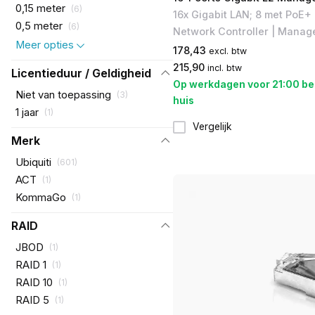
0,15 meter
(
6
)
16x Gigabit LAN; 8 met PoE+ 
0,5 meter
(
6
)
Network Controller | Manage
Meer opties
178,43
excl. btw
215,90
incl. btw
Licentieduur / Geldigheid
Op werkdagen voor 21:00 be
Niet van toepassing
(
3
)
huis
1 jaar
(
1
)
Vergelijk
Merk
Ubiquiti
(
601
)
ACT
(
1
)
KommaGo
(
1
)
RAID
JBOD
(
1
)
RAID 1
(
1
)
RAID 10
(
1
)
RAID 5
(
1
)