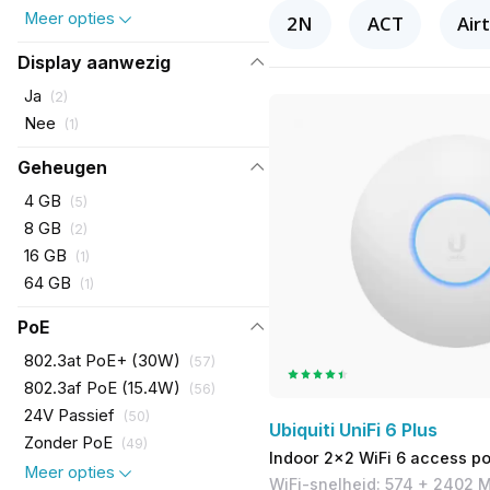
Meer opties
2N
ACT
Air
Display aanwezig
Ja
(
2
)
Nee
(
1
)
Geheugen
4 GB
(
5
)
8 GB
(
2
)
16 GB
(
1
)
64 GB
(
1
)
PoE
802.3at PoE+ (30W)
(
57
)
802.3af PoE (15.4W)
(
56
)
24V Passief
(
50
)
Ubiquiti UniFi 6 Plus
Zonder PoE
(
49
)
Indoor 2x2 WiFi 6 access po
Meer opties
WiFi-snelheid: 574 + 2402 M