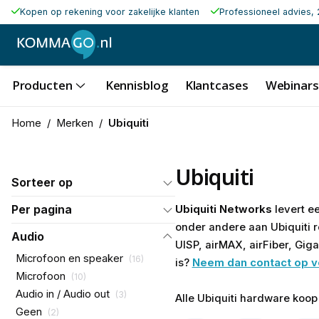
Kopen op rekening voor zakelijke klanten
Professioneel advies, 
Producten
Kennisblog
Klantcases
Webinars
Home
/
Merken
/
Ubiquiti
Ubiquiti
Sorteer op
Per pagina
Ubiquiti Networks
levert e
onder andere aan Ubiquiti r
Audio
UISP, airMAX, airFiber, Gig
Microfoon en speaker
(
16
)
is?
Neem dan contact op v
Microfoon
(
10
)
Audio in / Audio out
(
3
)
Alle Ubiquiti hardware koop
Geen
(
2
)