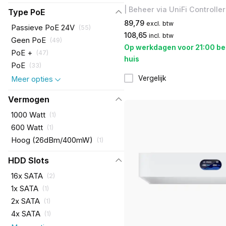
| Beheer via UniFi Controlle
Type PoE
89,79
excl. btw
Passieve PoE 24V
(
55
)
108,65
incl. btw
Geen PoE
(
49
)
Op werkdagen voor 21:00 be
PoE +
(
47
)
huis
PoE
(
33
)
Vergelijk
Meer opties
Vermogen
1000 Watt
(
1
)
600 Watt
(
1
)
Hoog (26dBm/400mW)
(
1
)
HDD Slots
16x SATA
(
2
)
1x SATA
(
1
)
2x SATA
(
1
)
4x SATA
(
1
)