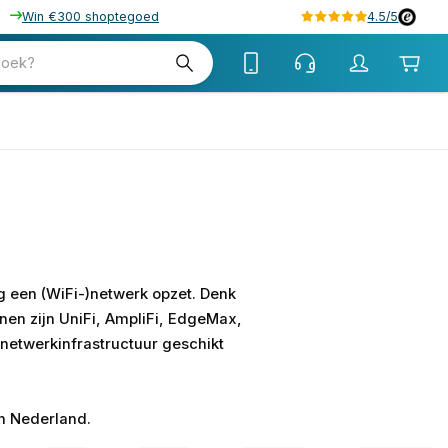
Win €300 shoptegoed
4.5/5
zoek?
g een (WiFi-)netwerk opzet. Denk
jnen zijn UniFi, AmpliFi, EdgeMax,
 netwerkinfrastructuur geschikt
in Nederland.