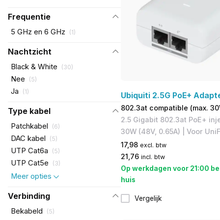
Frequentie
5 GHz en 6 GHz
(
1
)
Nachtzicht
Black & White
(
30
)
Nee
(
5
)
Ja
(
1
)
Ubiquiti 2.5G PoE+ Adapt
802.3at compatible (max. 3
Type kabel
2.5 Gigabit 802.3at PoE+ inj
Patchkabel
(
6
)
30W (48V, 0.65A) | Voor Uni
DAC kabel
(
5
)
17,98
excl. btw
UTP Cat6a
(
5
)
21,76
incl. btw
UTP Cat5e
(
3
)
Op werkdagen voor 21:00 be
Meer opties
huis
Verbinding
Vergelijk
Bekabeld
(
5
)