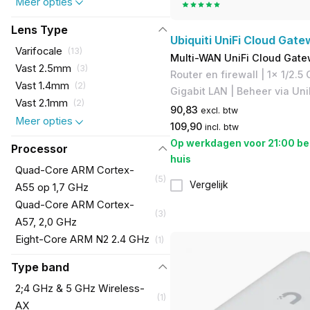
Meer opties
Lens Type
Ubiquiti UniFi Cloud Gate
Varifocale
(
13
)
Multi-WAN UniFi Cloud Gat
Vast 2.5mm
(
3
)
Router en firewall | 1x 1/2.5
Vast 1.4mm
(
2
)
Gigabit LAN | Beheer via Uni
Vast 2.1mm
(
2
)
90,83
excl. btw
Meer opties
109,90
incl. btw
Op werkdagen voor 21:00 be
Processor
huis
Quad-Core ARM Cortex-
(
5
)
Vergelijk
A55 op 1,7 GHz
Quad-Core ARM Cortex-
(
3
)
A57, 2,0 GHz
Eight-Core ARM N2 2.4 GHz
(
1
)
Type band
2;4 GHz & 5 GHz Wireless-
(
1
)
AX