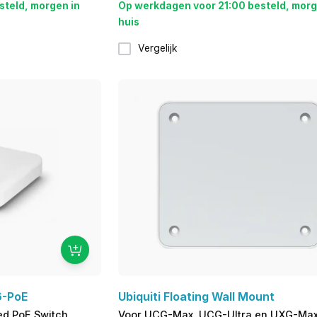
steld, morgen in
Op werkdagen voor 21:00 besteld, morg
huis
Vergelijk
6-PoE
Ubiquiti Floating Wall Mount
ed PoE Switch
Voor UCG-Max, UCG-Ultra en UXG-Ma