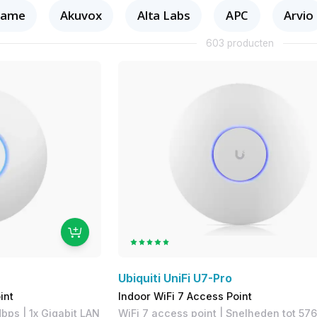
tame
Akuvox
Alta Labs
APC
Arvio
603 producten
Ubiquiti UniFi U7-Pro
int
Indoor WiFi 7 Access Point
bps | 1x Gigabit LAN
WiFi 7 access point | Snelheden tot 57