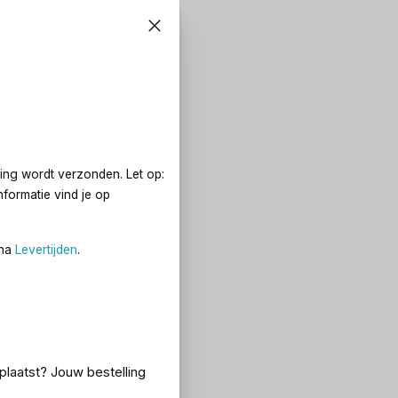
ing wordt verzonden. Let op:
formatie vind je op
ina
Levertijden
.
eplaatst? Jouw bestelling