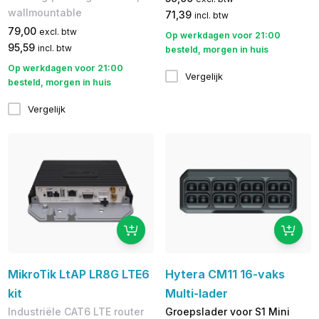
wallmountable
71,39
incl. btw
79,00
excl. btw
Op werkdagen voor 21:00
95,59
incl. btw
besteld, morgen in huis
Op werkdagen voor 21:00
Vergelijk
besteld, morgen in huis
Vergelijk
MikroTik LtAP LR8G LTE6
Hytera CM11 16-vaks
kit
Multi-lader
Industriële CAT6 LTE router
Groepslader voor S1 Mini