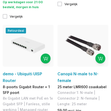
Op werkdagen voor 21:00
Vergelijk
besteld, morgen in huis
Vergelijk
Retourdeal
demo - Ubiquiti UISP
Canopii N-male to N-
Router
female
8-poorts Gigabit Router + 1
25 meter LMR600 coaxkabel
SFP poort
Connector 1: N-male |
8x Gigabit LAN met PoE en 1x
Connector 2: N-female |
Gigabit SFP | Fanless, stille
Lengte: 25 meter
werking | ​Managed router,
59,00
excl. btw