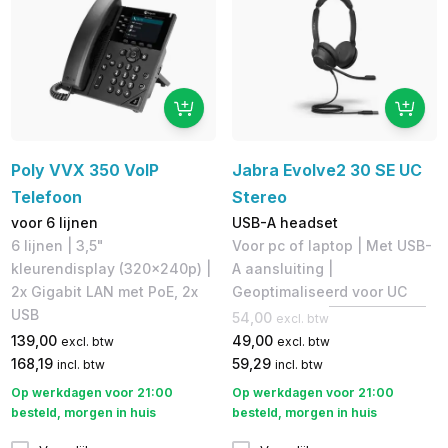
Poly VVX 350 VoIP
Jabra Evolve2 30 SE UC
Telefoon
Stereo
voor 6 lijnen
USB-A headset
6 lijnen | 3,5"
Voor pc of laptop | Met USB-
kleurendisplay (320x240p)​ |
A aansluiting |
2x Gigabit LAN met PoE, 2x
Geoptimaliseerd voor UC
USB
54,00
excl. btw
139,00
49,00
excl. btw
excl. btw
168,19
59,29
incl. btw
incl. btw
Op werkdagen voor 21:00
Op werkdagen voor 21:00
besteld, morgen in huis
besteld, morgen in huis