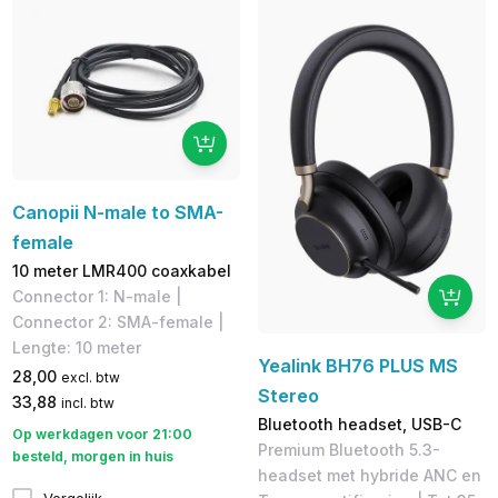
Canopii N-male to SMA-
female
10 meter LMR400 coaxkabel
Connector 1: N-male | ​
Connector 2: SMA-female |
Lengte: 10 meter
Yealink BH76 PLUS MS
28,00
excl. btw
Stereo
33,88
incl. btw
Bluetooth headset, USB-C
Op werkdagen voor 21:00
Premium Bluetooth 5.3-
besteld, morgen in huis
headset met hybride ANC en
Vergelijk