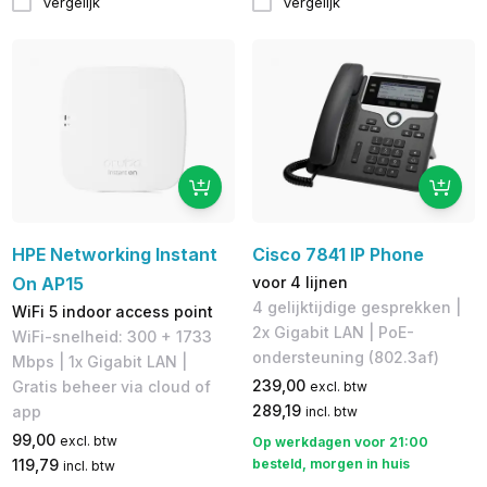
Vergelijk
Vergelijk
HPE Networking Instant
Cisco 7841 IP Phone
On AP15
voor 4 lijnen
4 gelijktijdige gesprekken |
WiFi 5 indoor access point
2x Gigabit LAN | PoE-
WiFi-snelheid: 300 + 1733
ondersteuning (802.3af)
Mbps | 1x Gigabit LAN |
239,00
Gratis beheer via cloud of
excl. btw
289,19
app
incl. btw
99,00
excl. btw
Op werkdagen voor 21:00
119,79
besteld, morgen in huis
incl. btw