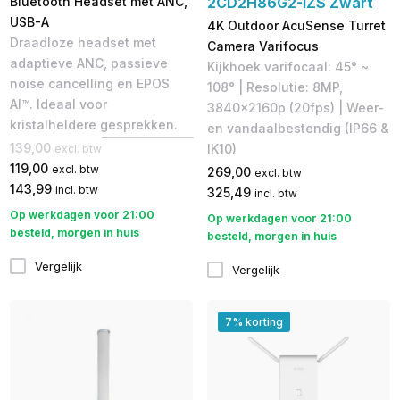
Bluetooth Headset met ANC,
2CD2H86G2-IZS Zwart
USB-A
4K Outdoor AcuSense Turret
Draadloze headset met
Camera Varifocus
adaptieve ANC, passieve
Kijkhoek varifocaal: 45° ~
noise cancelling en EPOS
108° | Resolutie: 8MP,
AI™. Ideaal voor
3840x2160p (20fps) | Weer-
kristalheldere gesprekken.
en vandaalbestendig (IP66 &
139,00
IK10)
excl. btw
119,00
excl. btw
269,00
excl. btw
143,99
incl. btw
325,49
incl. btw
Op werkdagen voor 21:00
Op werkdagen voor 21:00
besteld, morgen in huis
besteld, morgen in huis
Vergelijk
Vergelijk
7% korting