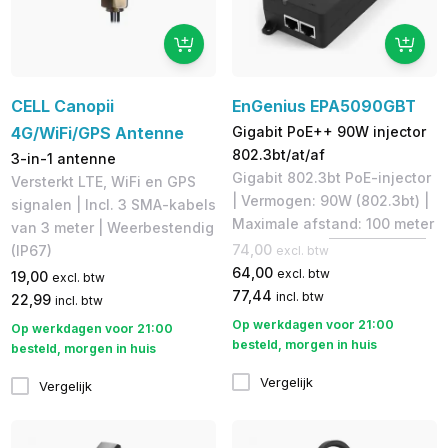
CELL Canopii
EnGenius EPA5090GBT
4G/WiFi/GPS Antenne
Gigabit PoE++ 90W injector
802.3bt/at/af
3-in-1 antenne
Gigabit 802.3bt PoE-injector
Versterkt LTE, WiFi en GPS
| Vermogen: 90W (802.3bt) |
signalen | Incl. 3 SMA-kabels
Maximale afstand: 100 meter
van 3 meter | Weerbestendig
74,00
(IP67)
excl. btw
64,00
excl. btw
19,00
excl. btw
77,44
incl. btw
22,99
incl. btw
Op werkdagen voor 21:00
Op werkdagen voor 21:00
besteld, morgen in huis
besteld, morgen in huis
Vergelijk
Vergelijk