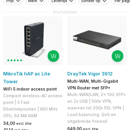
Prijs
Merk
Levertijd
Sorteer op
Per pag
91 producten
MikroTik hAP ac Lite
DrayTek Vigor 3912
Tower
Multi-WAN, Multi-Gigabit
VPN Router met SFP+
WiFi 5 indoor access point
Multi-WAN/LAN, 2x 10G SFP+
Compact wireless-AC access
en 2x USB | 500x VPN,
point | 5 Fast
waarvan tot 200x SSL VPN |
Ethernetpoorten | 650 MHz
Load balancing, QoS en
CPU, 64 MB RAM
uitgebreide firewall
34,00
excl. btw
649,00
excl. btw
41,14