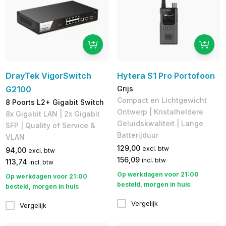
DrayTek VigorSwitch
Hytera S1 Pro Portofoon
G2100
Grijs
Compact en Lichtgewicht
8 Poorts L2+ Gigabit Switch
Ontwerp | Kristalheldere
8x Gigabit LAN | 2x Gigabit
Geluidskwaliteit | Lange
SFP | Quality of Service &
Batterijduur
VLAN
129,00
excl. btw
94,00
excl. btw
156,09
incl. btw
113,74
incl. btw
Op werkdagen voor 21:00
Op werkdagen voor 21:00
besteld, morgen in huis
besteld, morgen in huis
Vergelijk
Vergelijk