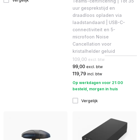
Teams-certificering | Tot 35
uur gesprekstijd en
draadloos opladen via
laadstandaard | USB-C-
connectiviteit en 5-
microfoon Noise
Cancellation voor
kristalhelder geluid
109,00
excl. btw
99,00
excl. btw
119,79
incl. btw
Op werkdagen voor 21:00
besteld, morgen in huis
Vergelijk