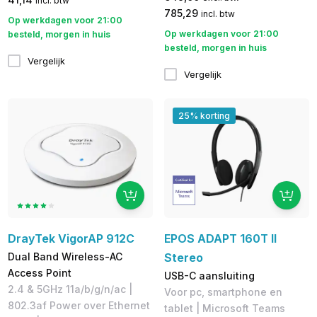
incl. btw
785,29
incl. btw
Op werkdagen voor 21:00
Op werkdagen voor 21:00
besteld, morgen in huis
besteld, morgen in huis
Vergelijk
Vergelijk
25% korting
DrayTek VigorAP 912C
EPOS ADAPT 160T II
Dual Band Wireless-AC
Stereo
Access Point
USB-C aansluiting
2.4 & 5GHz 11a/b/g/n/ac |
V​oor pc, smartphone en
802.3af Power over Ethernet
tablet | Microsoft Teams