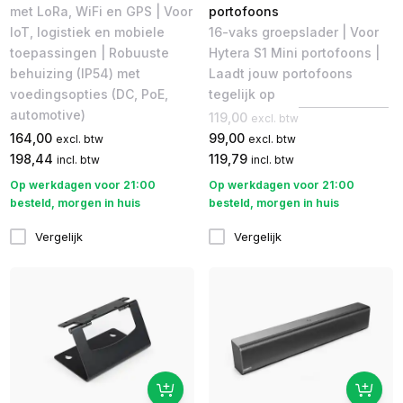
met LoRa, WiFi en GPS | Voor
portofoons
IoT, logistiek en mobiele
16-vaks groepslader | Voor
toepassingen | Robuuste
Hytera S1 Mini portofoons |
behuizing (IP54) met
Laadt jouw portofoons
voedingsopties (DC, PoE,
tegelijk op
automotive)
119,00
excl. btw
164,00
99,00
excl. btw
excl. btw
198,44
119,79
incl. btw
incl. btw
Op werkdagen voor 21:00
Op werkdagen voor 21:00
besteld, morgen in huis
besteld, morgen in huis
Vergelijk
Vergelijk