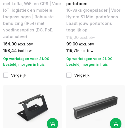
met LoRa, WiFi en GPS | Voor
portofoons
IoT, logistiek en mobiele
16-vaks groepslader | Voor
toepassingen | Robuuste
Hytera S1 Mini portofoons |
behuizing (IP54) met
Laadt jouw portofoons
voedingsopties (DC, PoE,
tegelijk op
automotive)
119,00
excl. btw
164,00
99,00
excl. btw
excl. btw
198,44
119,79
incl. btw
incl. btw
Op werkdagen voor 21:00
Op werkdagen voor 21:00
besteld, morgen in huis
besteld, morgen in huis
Vergelijk
Vergelijk