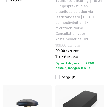
Teams-certificering | Tot 35
uur gesprekstijd en
draadloos opladen via
laadstandaard | USB-C-
connectiviteit en 5-
microfoon Noise
Cancellation voor
kristalhelder geluid
109,00
excl. btw
99,00
excl. btw
119,79
incl. btw
Op werkdagen voor 21:00
besteld, morgen in huis
Vergelijk