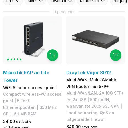
Prijs
Merk
Levertijd
Sorteer op
Per pag
91 producten
MikroTik hAP ac Lite
DrayTek Vigor 3912
Tower
Multi-WAN, Multi-Gigabit
VPN Router met SFP+
WiFi 5 indoor access point
Multi-WAN/LAN, 2x 10G SFP+
Compact wireless-AC access
en 2x USB | 500x VPN,
point | 5 Fast
waarvan tot 200x SSL VPN |
Ethernetpoorten | 650 MHz
Load balancing, QoS en
CPU, 64 MB RAM
uitgebreide firewall
34,00
excl. btw
649,00
excl. btw
41,14