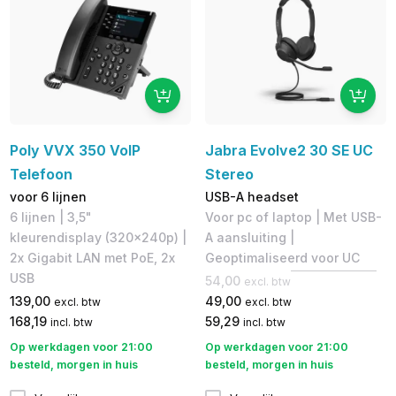
Poly VVX 350 VoIP
Jabra Evolve2 30 SE UC
Telefoon
Stereo
voor 6 lijnen
USB-A headset
6 lijnen | 3,5"
Voor pc of laptop | Met USB-
kleurendisplay (320x240p)​ |
A aansluiting |
2x Gigabit LAN met PoE, 2x
Geoptimaliseerd voor UC
USB
54,00
excl. btw
139,00
49,00
excl. btw
excl. btw
168,19
59,29
incl. btw
incl. btw
Op werkdagen voor 21:00
Op werkdagen voor 21:00
besteld, morgen in huis
besteld, morgen in huis