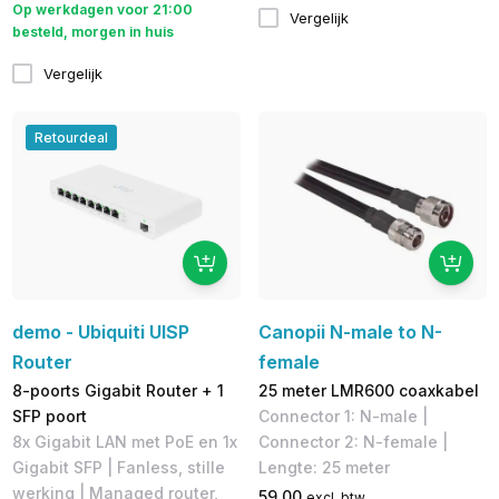
Op werkdagen voor 21:00
Vergelijk
besteld, morgen in huis
Vergelijk
Retourdeal
demo - Ubiquiti UISP
Canopii N-male to N-
Router
female
8-poorts Gigabit Router + 1
25 meter LMR600 coaxkabel
SFP poort
Connector 1: N-male |
8x Gigabit LAN met PoE en 1x
Connector 2: N-female |
Gigabit SFP | Fanless, stille
Lengte: 25 meter
werking | ​Managed router,
59,00
excl. btw