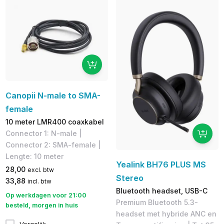
Canopii N-male to SMA-
female
10 meter LMR400 coaxkabel
Connector 1: N-male | ​
Connector 2: SMA-female |
Lengte: 10 meter
Yealink BH76 PLUS MS
28,00
excl. btw
Stereo
33,88
incl. btw
Bluetooth headset, USB-C
Op werkdagen voor 21:00
Premium Bluetooth 5.3-
besteld, morgen in huis
headset met hybride ANC en
Vergelijk