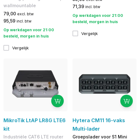
wallmountable
71,39
incl. btw
79,00
excl. btw
Op werkdagen voor 21:00
95,59
incl. btw
besteld, morgen in huis
Op werkdagen voor 21:00
Vergelijk
besteld, morgen in huis
Vergelijk
MikroTik LtAP LR8G LTE6
Hytera CM11 16-vaks
kit
Multi-lader
Industriële CAT6 LTE router
Groepslader voor S1 Mini