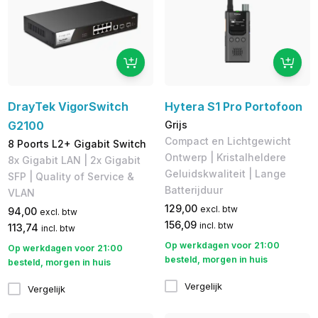
DrayTek VigorSwitch
Hytera S1 Pro Portofoon
G2100
Grijs
Compact en Lichtgewicht
8 Poorts L2+ Gigabit Switch
Ontwerp | Kristalheldere
8x Gigabit LAN | 2x Gigabit
Geluidskwaliteit | Lange
SFP | Quality of Service &
Batterijduur
VLAN
129,00
excl. btw
94,00
excl. btw
156,09
incl. btw
113,74
incl. btw
Op werkdagen voor 21:00
Op werkdagen voor 21:00
besteld, morgen in huis
besteld, morgen in huis
Vergelijk
Vergelijk