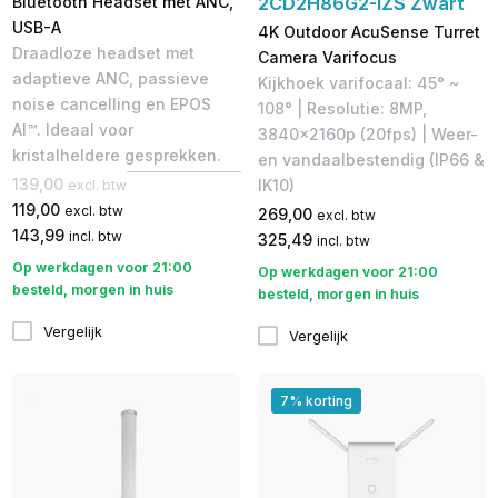
Bluetooth Headset met ANC,
2CD2H86G2-IZS Zwart
USB-A
4K Outdoor AcuSense Turret
Draadloze headset met
Camera Varifocus
adaptieve ANC, passieve
Kijkhoek varifocaal: 45° ~
noise cancelling en EPOS
108° | Resolutie: 8MP,
AI™. Ideaal voor
3840x2160p (20fps) | Weer-
kristalheldere gesprekken.
en vandaalbestendig (IP66 &
139,00
IK10)
excl. btw
119,00
excl. btw
269,00
excl. btw
143,99
incl. btw
325,49
incl. btw
Op werkdagen voor 21:00
Op werkdagen voor 21:00
besteld, morgen in huis
besteld, morgen in huis
Vergelijk
Vergelijk
7% korting