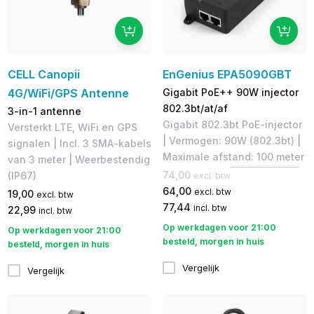
CELL Canopii
EnGenius EPA5090GBT
4G/WiFi/GPS Antenne
Gigabit PoE++ 90W injector
802.3bt/at/af
3-in-1 antenne
Gigabit 802.3bt PoE-injector
Versterkt LTE, WiFi en GPS
| Vermogen: 90W (802.3bt) |
signalen | Incl. 3 SMA-kabels
Maximale afstand: 100 meter
van 3 meter | Weerbestendig
74,00
(IP67)
excl. btw
64,00
excl. btw
19,00
excl. btw
77,44
incl. btw
22,99
incl. btw
Op werkdagen voor 21:00
Op werkdagen voor 21:00
besteld, morgen in huis
besteld, morgen in huis
Vergelijk
Vergelijk