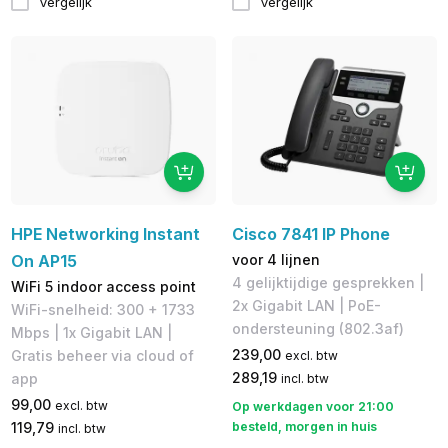
Vergelijk
Vergelijk
HPE Networking Instant
Cisco 7841 IP Phone
On AP15
voor 4 lijnen
4 gelijktijdige gesprekken |
WiFi 5 indoor access point
2x Gigabit LAN | PoE-
WiFi-snelheid: 300 + 1733
ondersteuning (802.3af)
Mbps | 1x Gigabit LAN |
239,00
Gratis beheer via cloud of
excl. btw
289,19
app
incl. btw
99,00
excl. btw
Op werkdagen voor 21:00
119,79
besteld, morgen in huis
incl. btw