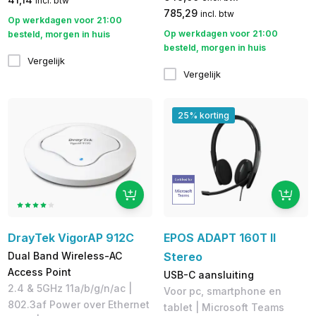
incl. btw
785,29
incl. btw
Op werkdagen voor 21:00
Op werkdagen voor 21:00
besteld, morgen in huis
besteld, morgen in huis
Vergelijk
Vergelijk
25% korting
DrayTek VigorAP 912C
EPOS ADAPT 160T II
Dual Band Wireless-AC
Stereo
Access Point
USB-C aansluiting
2.4 & 5GHz 11a/b/g/n/ac |
V​oor pc, smartphone en
802.3af Power over Ethernet
tablet | Microsoft Teams