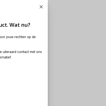
 Wat nu?
uct. Wat nu?
voor jouw rechten op de
e uiteraard contact met ons
rnatief.