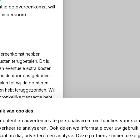
t je de overeenkomst wilt
 in persoon).
overeenkomst hebben
ten terugbetalen. Dit is
en eventuele extra kosten
dan de door ons geboden
len tot wij de goederen
en hebt teruggezonden. Wij
ronkelijke transactie hebt
geval zullen jou voor zulke
ik van cookies
ontent en advertenties te personaliseren, om functies voor soci
erkeer te analyseren. Ook delen we informatie over uw gebruik 
cial media, adverteren en analyse. Deze partners kunnen deze
or jouw rekening.