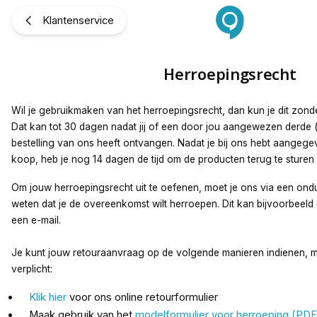
Herroepingsrecht
Klantenservice
Herroepingsrecht
Wil je gebruikmaken van het herroepingsrecht, dan kun je dit zond
Dat kan tot 30 dagen nadat jij of een door jou aangewezen derde (d
bestelling van ons heeft ontvangen. Nadat je bij ons hebt aangegev
koop, heb je nog 14 dagen de tijd om de producten terug te sturen
Om jouw herroepingsrecht uit te oefenen, moet je ons via een ondu
weten dat je de overeenkomst wilt herroepen. Dit kan bijvoorbeeld sc
een e-mail.
Je kunt jouw retouraanvraag op de volgende manieren indienen, ma
verplicht:
Klik hier
voor ons online retourformulier
Maak gebruik van het
modelformulier voor herroeping (PDF