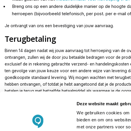
Breng ons op een andere duidelijke manier op de hoogte da
herroepen (bijvoorbeeld telefonisch, per post. per e-mail of
Je ontvangt van ons een bevestiging van jouw aanvraag.
Terugbetaling
Binnen 14 dagen nadat wij jouw aanvraag tot herroeping van de 
ontvangen, zullen wij de door jou betaalde bedragen voor de produc
exclusief de in rekening gebrachte verzend- en handelingskosten 
ten gevolge van jouw keuze voor een andere wijze van levering 
goedkoopste standaard levering. Wij mogen wachten met terugbeta
hebben ontvangen, of totdat je hebt aangetoond dat je de product
betalen je terug met hetzelfde betaalmiddel als waarmee je de oorsp
verricht, tenzij je uitdrukkelijk anderszins hebt ingestemd. In ieder 
Deze website maakt gebru
terugbetaling geen kosten in rekening worden gebracht.
We gebruiken cookies om c
Kosten retourzending
bieden en om ons websitev
met onze partners voor so
De directe kosten voor het retourzenden van de producten zijn vo