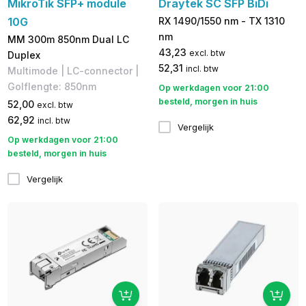
MikroTik SFP+ module
Draytek SC SFP BiDi
10G
RX 1490/1550 nm - TX 1310
nm
MM 300m 850nm Dual LC
43,23
excl. btw
Duplex
52,31
incl. btw
Multimode | LC-connector | ​​
Golflengte: 850nm
Op werkdagen voor 21:00
besteld, morgen in huis
52,00
excl. btw
62,92
incl. btw
Vergelijk
Op werkdagen voor 21:00
besteld, morgen in huis
Vergelijk