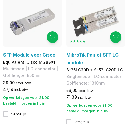
SFP Module voor Cisco
MikroTik Pair of SFP LC
Equivalent: Cisco MGBSX1
module
Multimode | LC-connector |
S-35LC20D + S-53LC20D LC
Golflengte: 850nm
Singlemode | LC-connector |
39,00
Golflengte: 1310nm
excl. btw
47,19
incl. btw
59,00
excl. btw
71,39
incl. btw
Op werkdagen voor 21:00
besteld, morgen in huis
Op werkdagen voor 21:00
besteld, morgen in huis
Vergelijk
Vergelijk