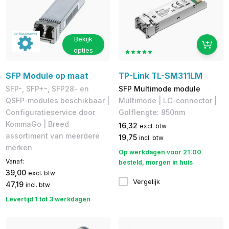
Bekijk
opties
SFP Module op maat
TP-Link TL-SM311LM
SFP-, SFP+-, SFP28- en
SFP Multimode module
QSFP-modules beschikbaar |
Multimode | LC-connector |
Configuratieservice door
Golflengte: 850nm
KommaGo | Breed
16,32
excl. btw
assortiment van meerdere
19,75
incl. btw
merken
Op werkdagen voor 21:00
Vanaf:
besteld, morgen in huis
39,00
excl. btw
Vergelijk
47,19
incl. btw
Levertijd 1 tot 3 werkdagen