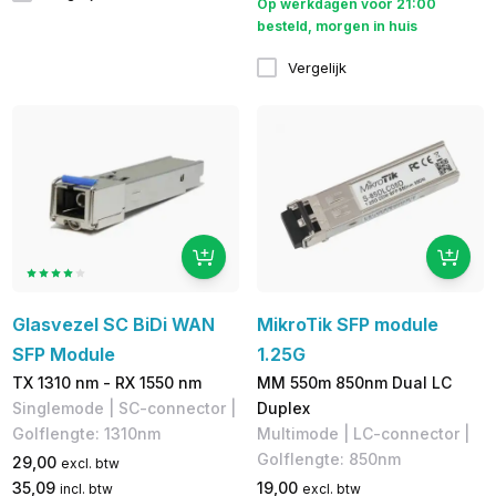
Op werkdagen voor 21:00
besteld, morgen in huis
Vergelijk
Glasvezel SC BiDi WAN
MikroTik SFP module
SFP Module
1.25G
TX 1310 nm - RX 1550 nm
MM 550m 850nm Dual LC
Singlemode | SC-connector |
Duplex
Golflengte: 1310nm
Multimode | LC-connector | ​
Golflengte: 850nm
29,00
excl. btw
35,09
19,00
incl. btw
excl. btw