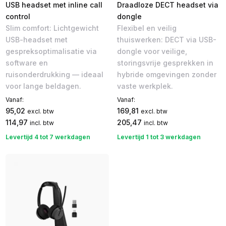
USB headset met inline call
Draadloze DECT headset via
control
dongle
Slim comfort: Lichtgewicht
Flexibel en veilig
USB-headset met
thuiswerken: DECT via USB-
gespreksoptimalisatie via
dongle voor veilige,
software en
storingsvrije gesprekken in
ruisonderdrukking — ideaal
hybride omgevingen zonder
voor lange beldagen.
vaste werkplek.
Vanaf:
Vanaf:
95,02
169,81
excl. btw
excl. btw
114,97
205,47
incl. btw
incl. btw
Levertijd 4 tot 7 werkdagen
Levertijd 1 tot 3 werkdagen