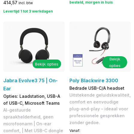
414,57
besteld, morgen in huis
incl. btw
Levertijd 1 tot 3 werkdagen
Bekijk
Bekijk opties
opties
Jabra Evolve3 75 | On-
Poly Blackwire 3300
Ear
Bedrade USB-C/A headset
Uitstekende geluidskwaliteit,
Opties: Laadstation, USB-A
comfort en eenvoudige
of USB-C, Microsoft Teams
plug-and-play – ideaal voor
AI-gestuurde
professionele gesprekken
spraakhelderheid, geen
zonder gedoe.
microfoonarm | On-ear
comfort, | Met USB-C dongle
Vanaf: