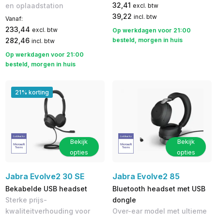
32,41
en oplaadstation
excl. btw
39,22
incl. btw
Vanaf:
233,44
excl. btw
Op werkdagen voor 21:00
282,46
besteld, morgen in huis
incl. btw
Op werkdagen voor 21:00
besteld, morgen in huis
21% korting
Bekijk
Bekijk
opties
opties
Jabra Evolve2 30 SE
Jabra Evolve2 85
Bekabelde USB headset
Bluetooth headset met USB
Sterke prijs-
dongle
kwaliteitverhouding voor
Over-ear model met ultieme