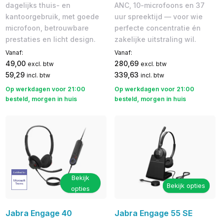
dagelijks thuis- en
ANC, 10-microfoons en 37
kantoorgebruik, met goede
uur spreektijd — voor wie
microfoon, betrouwbare
perfecte concentratie én
prestaties en licht design.
zakelijke uitstraling wil.
Vanaf:
Vanaf:
49,00
280,69
excl. btw
excl. btw
59,29
339,63
incl. btw
incl. btw
Op werkdagen voor 21:00
Op werkdagen voor 21:00
besteld, morgen in huis
besteld, morgen in huis
Bekijk
Bekijk opties
opties
Jabra Engage 40
Jabra Engage 55 SE