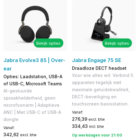
Bekijk opties
Bekijk opties
Jabra Evolve3 85 | Over-
Jabra Engage 75 SE
ear
Draadloze DECT headset
Voor wie alles wil: Verbind 5
Opties: Laadstation, USB-A
apparaten tegelijk met
of USB-C, Microsoft Teams
maximale geluidskwaliteit,
AI-gestuurde
DECT-beveiliging en
spraakhelderheid, geen
touchscreen basisstation.
microfoonarm | Adaptieve
ANC | Met USB-C of USB-A
Vanaf:
276,39
dongle
excl. btw
334,43
incl. btw
Vanaf:
342,62
excl. btw
Op werkdagen voor 21:00