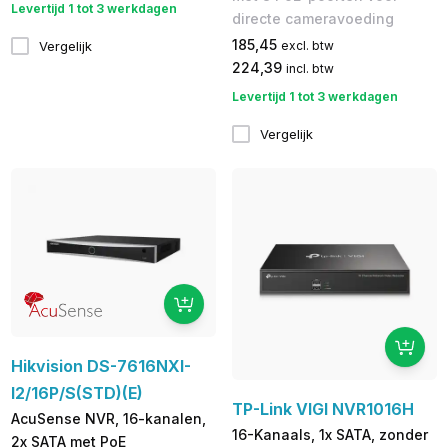
Levertijd 1 tot 3 werkdagen
directe cameravoeding
185,45
Vergelijk
excl. btw
224,39
incl. btw
Levertijd 1 tot 3 werkdagen
Vergelijk
Hikvision DS-7616NXI-
I2/16P/S(STD)(E)
TP-Link VIGI NVR1016H
AcuSense NVR, 16-kanalen,
16-Kanaals, 1x SATA, zonder
2x SATA met PoE