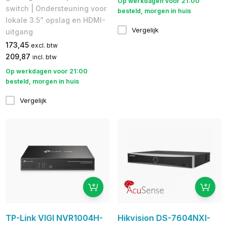
Op werkdagen voor 21:00
switch | Ondersteuning voor
besteld, morgen in huis
lokale 3.5” opslag en HDMI-
Vergelijk
uitgang
173,45
excl. btw
209,87
incl. btw
Op werkdagen voor 21:00
besteld, morgen in huis
Vergelijk
TP-Link VIGI NVR1004H-
Hikvision DS-7604NXI-