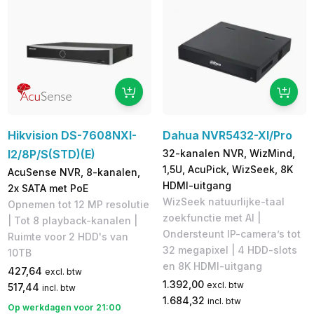
Hikvision DS-7608NXI-
Dahua NVR5432-XI/Pro
I2/8P/S(STD)(E)
32-kanalen NVR, WizMind,
1,5U, AcuPick, WizSeek, 8K
AcuSense NVR, 8-kanalen,
HDMI-uitgang
2x SATA met PoE
WizSeek natuurlijke-taal
Opnemen tot 12 MP resolutie
zoekfunctie met AI |
| Tot 8 playback-kanalen |
Ondersteunt IP-camera’s tot
Ruimte voor 2 HDD's van
32 megapixel | 4 HDD-slots
10TB
en 8K HDMI-uitgang
427,64
excl. btw
1.392,00
excl. btw
517,44
incl. btw
1.684,32
incl. btw
Op werkdagen voor 21:00