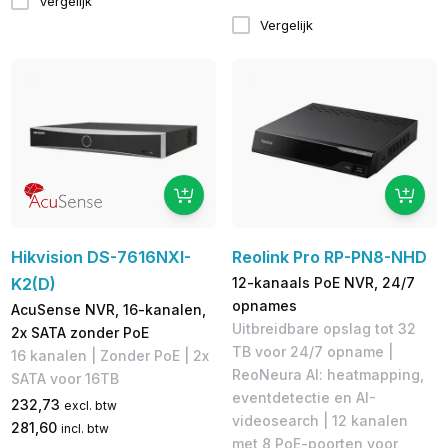
Vergelijk
Vergelijk
Hikvision DS-7616NXI-
Reolink Pro RP-PN8-NHD
K2(D)
12-kanaals PoE NVR, 24/7
opnames
AcuSense NVR, 16-kanalen,
Uitbreidbare opslag tot 32
2x SATA zonder PoE
TB voor 24/7 opname |
16 kanalen | Zonder PoE | 2x
ReoNeura AI: heatmapping,
SATA voor 16TB
eventdetectie en AI-
232,73
excl. btw
videosearch | 12 kanalen
281,60
incl. btw
met 8 PoE-poorten voor