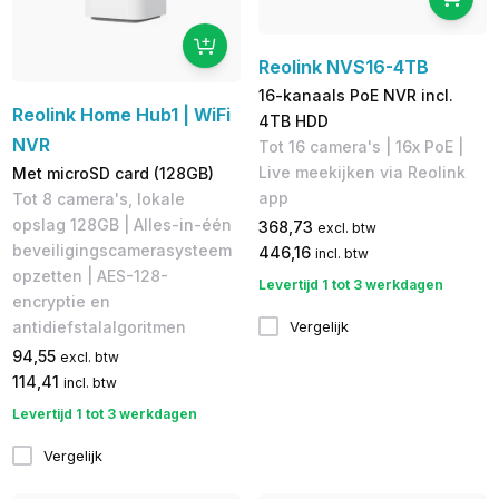
Reolink NVS16-4TB
16-kanaals PoE NVR incl.
Reolink Home Hub1 | WiFi
4TB HDD
NVR
Tot 16 camera's | 16x PoE |
Live meekijken via Reolink
Met microSD card (128GB)
app
Tot 8 camera's, lokale
opslag 128GB | Alles-in-één
368,73
excl. btw
beveiligingscamerasysteem
446,16
incl. btw
opzetten | AES-128-
Levertijd 1 tot 3 werkdagen
encryptie en
antidiefstalalgoritmen
Vergelijk
94,55
excl. btw
114,41
incl. btw
Levertijd 1 tot 3 werkdagen
Vergelijk