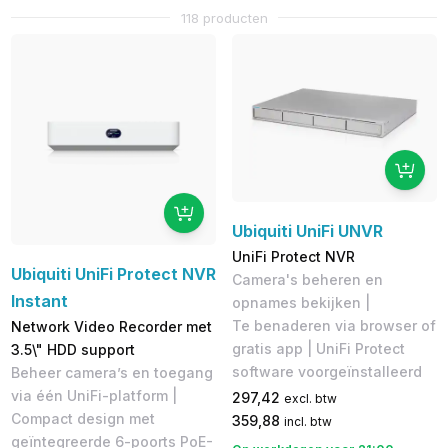
118 producten
Ubiquiti UniFi UNVR
UniFi Protect NVR
Ubiquiti UniFi Protect NVR
Camera's beheren en
Instant
opnames bekijken |
Te benaderen via browser of
Network Video Recorder met
gratis app | ​UniFi Protect
3.5\" HDD support
software voorgeïnstalleerd
Beheer camera’s en toegang
via één UniFi-platform |
297,42
excl. btw
Compact design met
359,88
incl. btw
geïntegreerde 6-poorts PoE-