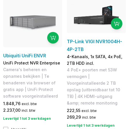
TP-Link VIGI NVR1004H-
4P-2TB
Ubiquiti UniFi ENVR
4-Kanaals, 1x SATA, 4x PoE,
UniFi Protect NVR Enterprise
2TB HDD incl.
Camera's beheren en
4 PoE+ poorten met 53W
opnames bekijken | Te
vermogen |
benaderen via browser of
Voorgeïnstalleerde 2 TB
gratis app | ​UniFi Protect
opslag (uitbreidbaar tot 10
software voorgeïnstalleerd
TB) | 4K HDMI-uitgang
&amp; remote monitoring
1.848,76
excl. btw
2.237,00
222,55
incl. btw
excl. btw
269,29
incl. btw
Levertijd 1 tot 3 werkdagen
Levertijd 1 tot 3 werkdagen