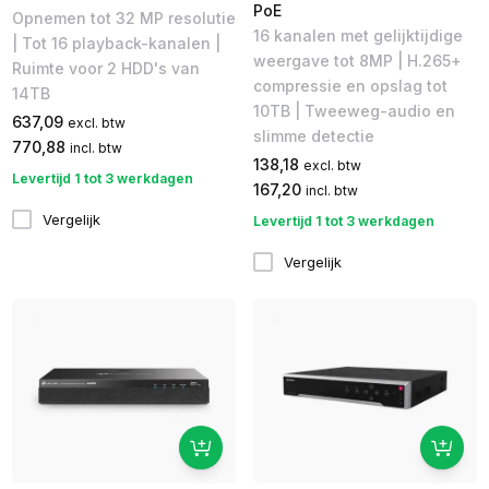
PoE
Opnemen tot 32 MP resolutie
16 kanalen met gelijktijdige
| Tot 16 playback-kanalen |
weergave tot 8MP | H.265+
Ruimte voor 2 HDD's van
compressie en opslag tot
14TB
10TB | Tweeweg-audio en
637,09
excl. btw
slimme detectie
770,88
incl. btw
138,18
excl. btw
Levertijd 1 tot 3 werkdagen
167,20
incl. btw
Vergelijk
Levertijd 1 tot 3 werkdagen
Vergelijk