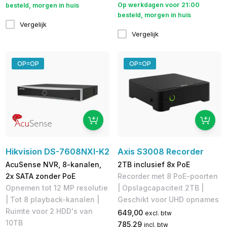
Op werkdagen voor 21:00
besteld, morgen in huis
besteld, morgen in huis
Vergelijk
Vergelijk
OP=OP
OP=OP
Hikvision DS-7608NXI-K2
Axis S3008 Recorder
AcuSense NVR, 8-kanalen,
2TB inclusief 8x PoE
2x SATA zonder PoE
Recorder met 8 PoE-poorten
Opnemen tot 12 MP resolutie
| Opslagcapaciteit 2TB | ​
| Tot 8 playback-kanalen |
Geschikt voor UHD opnames
Ruimte voor 2 HDD's van
649,00
excl. btw
10TB
785,29
incl. btw