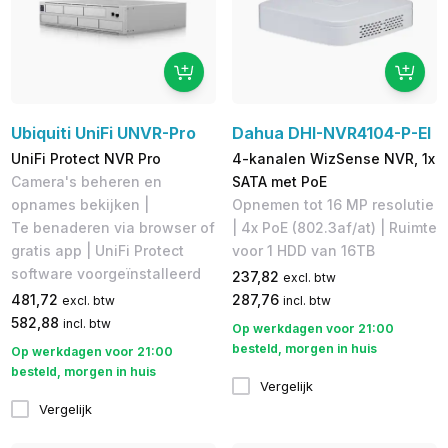
Ubiquiti UniFi UNVR-Pro
Dahua DHI-NVR4104-P-EI
UniFi Protect NVR Pro
4-kanalen WizSense NVR, 1x
Camera's beheren en
SATA met PoE
opnames bekijken |
Opnemen tot 16 MP resolutie
Te benaderen via browser of
| 4x PoE (802.3af/at) | Ruimte
gratis app | ​UniFi Protect
voor 1 HDD van 16TB
software voorgeïnstalleerd
237,82
excl. btw
481,72
287,76
excl. btw
incl. btw
582,88
incl. btw
Op werkdagen voor 21:00
besteld, morgen in huis
Op werkdagen voor 21:00
besteld, morgen in huis
Vergelijk
Vergelijk