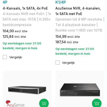
4P
K1/4P
4-Kanaals, 1x SATA, 4x PoE
AcuSense NVR, 4-kanalen,
4-kanaals NVR met PoE+ | 1x
1x SATA met PoE
SATA met max. 10TB | H.265+
Opnemen tot 8 MP resolutie |
beeldcompressie
Tot 4 playback-kanalen |
Ruimte voor 1 HDD van 10TB
104,00
excl. btw
125,84
154,99
incl. btw
excl. btw
187,54
incl. btw
Op werkdagen voor 21:00
besteld, morgen in huis
Op werkdagen voor 21:00
besteld, morgen in huis
Vergelijk
Vergelijk