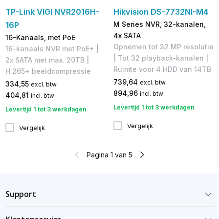
TP-Link VIGI NVR2016H-
Hikvision DS-7732NI-M4
16P
M Series NVR, 32-kanalen,
4x SATA
16-Kanaals, met PoE
Opnemen tot 32 MP resolutie
16-kanaals NVR met PoE+ |
| Tot 32 playback-kanalen |
2x SATA met max. 20TB |
Ruimte voor 4 HDD van 14TB
H.265+ beeldcompressie
739,64
excl. btw
334,55
excl. btw
894,96
incl. btw
404,81
incl. btw
Levertijd 1 tot 3 werkdagen
Levertijd 1 tot 3 werkdagen
Vergelijk
Vergelijk
Pagina 1 van 5
Support