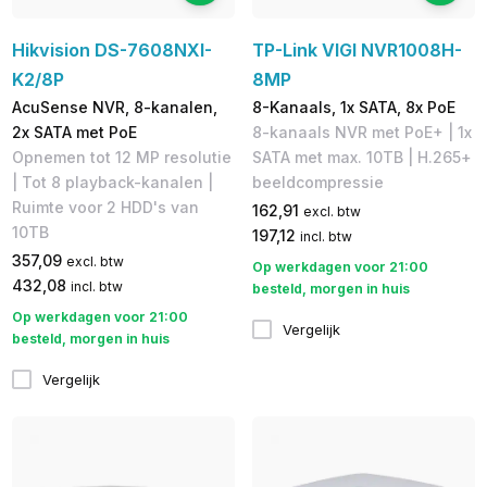
Hikvision DS-7608NXI-
TP-Link VIGI NVR1008H-
K2/8P
8MP
AcuSense NVR, 8-kanalen,
8-Kanaals, 1x SATA, 8x PoE
2x SATA met PoE
8-kanaals NVR met PoE+ | 1x
Opnemen tot 12 MP resolutie
SATA met max. 10TB | H.265+
| Tot 8 playback-kanalen |
beeldcompressie
Ruimte voor 2 HDD's van
162,91
excl. btw
10TB
197,12
incl. btw
357,09
excl. btw
Op werkdagen voor 21:00
432,08
incl. btw
besteld, morgen in huis
Op werkdagen voor 21:00
Vergelijk
besteld, morgen in huis
Vergelijk