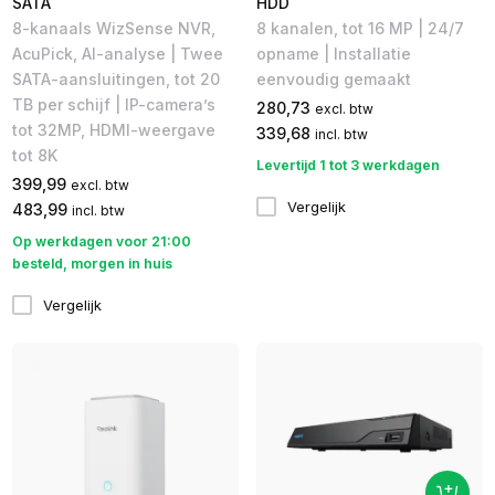
SATA
HDD
8-kanaals WizSense NVR,
8 kanalen, tot 16 MP | 24/7
AcuPick, AI-analyse | Twee
opname | Installatie
SATA-aansluitingen, tot 20
eenvoudig gemaakt
TB per schijf | IP-camera’s
280,73
excl. btw
tot 32MP, HDMI-weergave
339,68
incl. btw
tot 8K
Levertijd 1 tot 3 werkdagen
399,99
excl. btw
Vergelijk
483,99
incl. btw
Op werkdagen voor 21:00
besteld, morgen in huis
Vergelijk