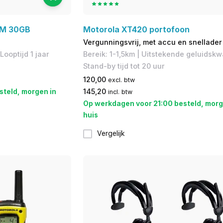
IM 30GB
Motorola XT420 portofoon
Vergunningsvrij, met accu en snellader
Looptijd 1 jaar
Bereik: 1-1,5km | Uitstekende geluidskwal
Stand-by tijd tot 20 uur
120,00
excl. btw
steld, morgen in
145,20
incl. btw
Op werkdagen voor 21:00 besteld, morg
huis
Vergelijk