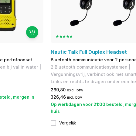
Nautic Talk Full Duplex Headset
je portofoonset
Bluetooth communicatie voor 2 person
ven bij val in water |
2 Bluetooth communicatiesystemen |
Vergunningsvrij, verbindt ook met smar
Links en rechts te dragen onder een h
269,80
excl. btw
steld, morgen in
326,46
incl. btw
Op werkdagen voor 21:00 besteld, morg
huis
Vergelijk