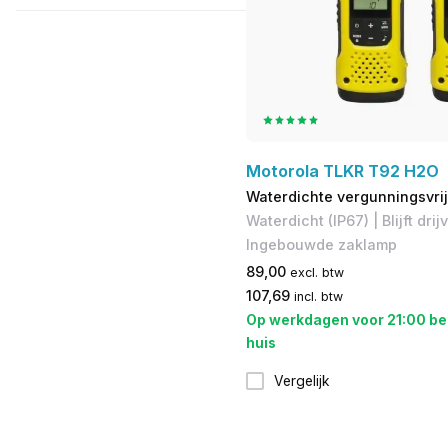
Motorola TLKR T92 H2O
Waterdichte vergunningsvri
Waterdicht (IP67) | Blijft drij
Ingebouwde zaklamp
89,00
excl. btw
107,69
incl. btw
Op werkdagen voor 21:00 be
huis
Vergelijk