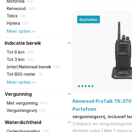
Motorola
(
55
)
Kenwood
(
30
)
Telox
(
16
)
Bestseller
Hytera
(
10
)
Meer opties
Indicatie bereik
Tot 6 km
(
38
)
Tot 3 km
(
29
)
(inter)Nationaal bereik
(
19
)
Tot 800 meter
(
3
)
Meer opties
Vergunning
Kenwood ProTalk TK-3701
Met vergunning
(
64
)
Portofoon
Vergunningsvrij
(
42
)
vergunningsvrij, inclusief la
Waterdichtheid
Compact en vergunningsvrij
digitale radio | Met 7-kleur
Onderdompeling
(
56
)