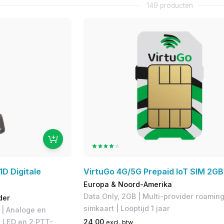
149 producten
D Digitale
VirtuGo 4G/5G Prepaid IoT SIM 2GB
Europa & Noord-Amerika
Data Only, 2GB | Multi-provider roamin
der
simkaart | Looptijd 1 jaar
 | Analoge en
ig LED en 2 PTT-
24,00
excl. btw