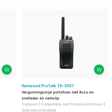
Kenwood ProTalk TK-3501
Vergunningsvrije portofoon met Accu en
g
snellader en riemclip
Compact | Compatible met Protalk portofoons |
Gebruiksvriendelijk