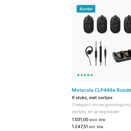
Bundel
Motorola CLP446e Bundel
6 stuks, met oortjes
Compact en vergunningsvrij 
oortjes en groepslader
1.031,00
excl. btw
1.247,51
incl. btw