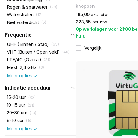
knoppen
Regen & spatwater
(
29
)
185,00
Waterstralen
(
17
)
excl. btw
223,85
Niet waterdicht
incl. btw
(
5
)
Op werkdagen voor 21:00 be
Frequentie
huis
UHF (Binnen / Stad)
(
65
)
Vergelijk
VHF (Buiten / Open veld)
(
40
)
LTE/4G (Overal)
(
21
)
Mesh 2,4 GHz
(
3
)
Meer opties
Indicatie accuduur
15-20 uur
(
33
)
10-15 uur
(
21
)
20-30 uur
(
13
)
8-10 uur
(
10
)
Meer opties