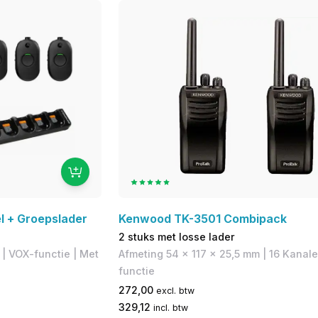
 + Groepslader
Kenwood TK-3501 Combipack
2 stuks met losse lader
| VOX-functie | Met
Afmeting 54 x 117 x 25,5 mm | 16 Kanal
functie
272,00
excl. btw
329,12
incl. btw