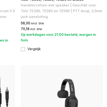
Handmicrofoon met speaker | Geschikt voor ​
ercom 3.0
Telo TE390, TE580 en TE590 | PTT-knop, 3,5mm
oise
jack aansluiting
58,00
excl. btw
70,18
incl. btw
Op werkdagen voor 21:00 besteld, morgen in
huis
en in
Vergelijk