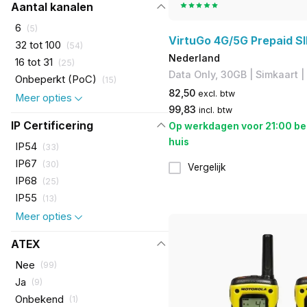
Aantal kanalen
6
(
5
)
VirtuGo 4G/5G Prepaid S
32 tot 100
(
54
)
Nederland
16 tot 31
(
25
)
Data Only, 30GB | Simkaart | 
Onbeperkt (PoC)
(
15
)
82,50
excl. btw
Meer opties
99,83
incl. btw
IP Certificering
Op werkdagen voor 21:00 be
huis
IP54
(
33
)
IP67
(
30
)
Vergelijk
IP68
(
25
)
IP55
(
13
)
Meer opties
ATEX
Nee
(
99
)
Ja
(
9
)
Onbekend
(
1
)