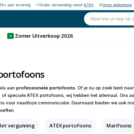
25+ jaar ervaring
Gratis verzending vanaf
€70*
Onze webshops
Waar ben je naar op 
Zomer Uitverkoop 2026
➜
 portofoons
cala aan
professionele portofoons
. Of je nu op zoek bent naa
 of speciale ATEX portofoons, wij hebben het allemaal. Ons a
ons voor naadloze communicatie. Daarnaast bieden we ook mo
oeften.
et vergunning
ATEX portofoons
Marifoons