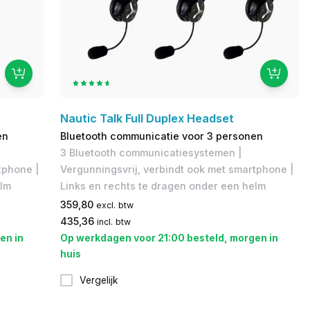
Nautic Talk Full Duplex Headset
en
Bluetooth communicatie voor 3 personen
3 Bluetooth communicatiesystemen |
tphone |
Vergunningsvrij, verbindt ook met smartphone |
elm
Links en rechts te dragen onder een helm
359,80
excl. btw
435,36
incl. btw
en in
Op werkdagen voor 21:00 besteld, morgen in
huis
Vergelijk