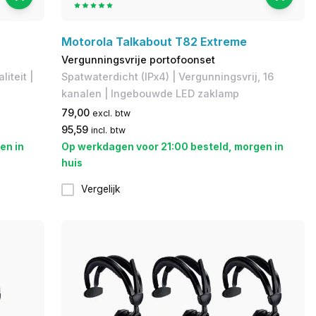
Motorola Talkabout T82 Extreme
Vergunningsvrije portofoonset
iteit |
Spatwaterdicht (IPx4) | Vergunningsvrij, 16
kanalen | Ingebouwde LED zaklamp
79,00
excl. btw
95,59
incl. btw
en in
Op werkdagen voor 21:00 besteld, morgen in
huis
Vergelijk