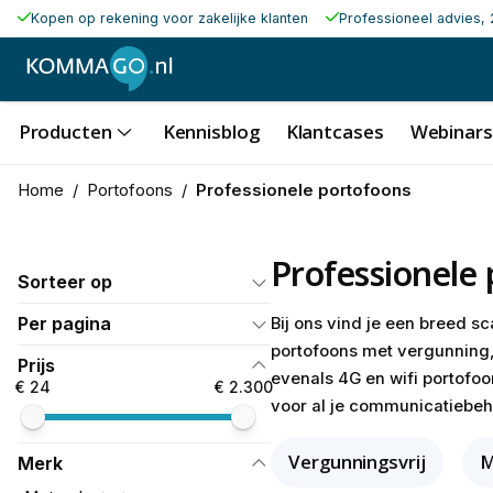
Kopen op rekening voor zakelijke klanten
Professioneel advies, 
Producten
Kennisblog
Klantcases
Webinars
Home
/
Portofoons
/
Professionele portofoons
Professionele
Sorteer op
Per pagina
Bij ons vind je een breed s
portofoons met vergunning,
Prijs
evenals 4G en wifi portofo
€ 24
€ 2.300
voor al je communicatiebeh
Vergunningsvrij
M
Merk