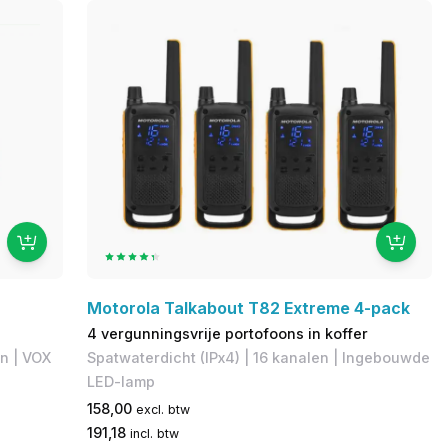
Motorola Talkabout T82 Extreme 4-pack
4 vergunningsvrije portofoons in koffer
en | VOX
Spatwaterdicht (IPx4) | 16 kanalen | Ingebouwde
LED-lamp
158,00
excl. btw
191,18
incl. btw