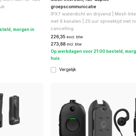
tuk
groepscommunicatie
IPX7 waterdicht en drijvend | Mesh Int
met 6 kanalen | 20 uur spreektijd met n
cancelling
steld, morgen in
226,35
excl. btw
273,88
incl. btw
Op werkdagen voor 21:00 besteld, morg
huis
Vergelijk