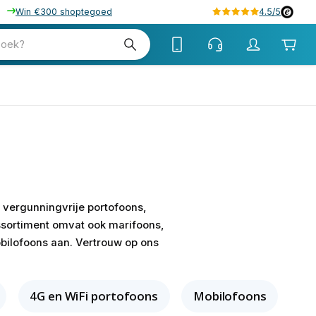
Win €300 shoptegoed
4.5/5
zoek?
r vergunningvrije portofoons,
ssortiment omvat ook marifoons,
bilofoons aan. Vertrouw op ons
4G en WiFi portofoons
Mobilofoons