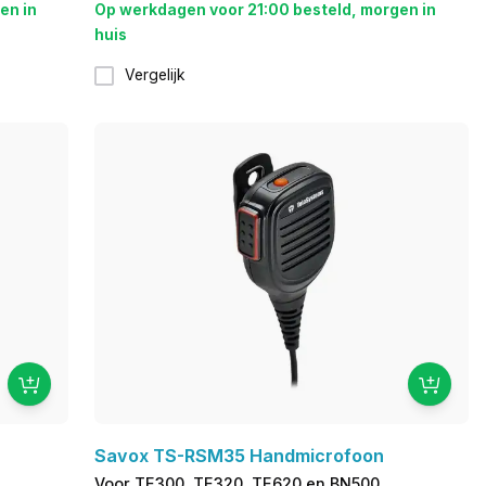
en in
Op werkdagen voor 21:00 besteld, morgen in
huis
Vergelijk
Savox TS-RSM35 Handmicrofoon
Voor TE300, TE320, TE620 en BN500