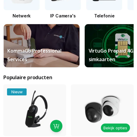
Netwerk
IP Camera's
Telefonie
KommaGo Professional
VirtuGo Prepaid 4G/
Services
simkaarten
Populaire producten
Nieuw
Bekijk opties