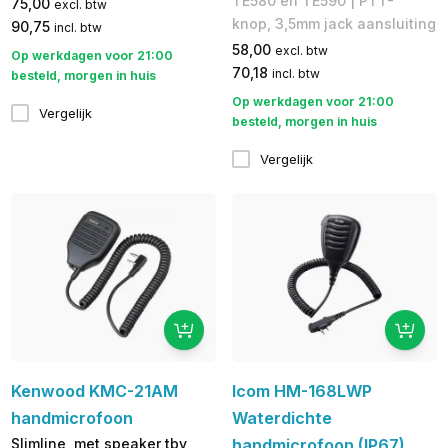
TE580 en TE590 | PTT-
75,00
excl. btw
knop, 3,5mm jack aansluiting
90,75
incl. btw
58,00
excl. btw
Op werkdagen voor 21:00
70,18
incl. btw
besteld, morgen in huis
Op werkdagen voor 21:00
Vergelijk
besteld, morgen in huis
Vergelijk
Kenwood KMC-21AM
Icom HM-168LWP
handmicrofoon
Waterdichte
Slimline, met speaker tbv
handmicrofoon (IP67)