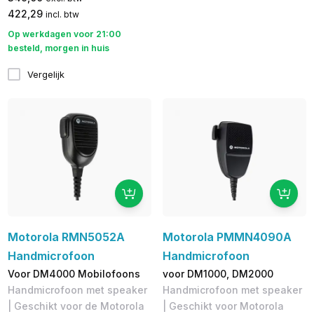
422,29
incl. btw
Op werkdagen voor 21:00
besteld, morgen in huis
Vergelijk
Motorola RMN5052A
Motorola PMMN4090A
Handmicrofoon
Handmicrofoon
Voor DM4000 Mobilofoons
voor DM1000, DM2000
Handmicrofoon met speaker
Handmicrofoon met speaker
| Geschikt voor de Motorola
| Geschikt voor Motorola