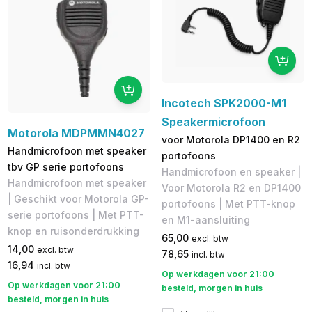
Incotech SPK2000-M1
Speakermicrofoon
Motorola MDPMMN4027
voor Motorola DP1400 en R2
Handmicrofoon met speaker
portofoons
tbv GP serie portofoons
Handmicrofoon en speaker |
Handmicrofoon met speaker
Voor Motorola R2 en DP1400
| Geschikt voor Motorola GP-
portofoons | Met PTT-knop
serie portofoons | Met PTT-
en M1-aansluiting
knop en ruisonderdrukking
65,00
excl. btw
14,00
excl. btw
78,65
incl. btw
16,94
incl. btw
Op werkdagen voor 21:00
Op werkdagen voor 21:00
besteld, morgen in huis
besteld, morgen in huis