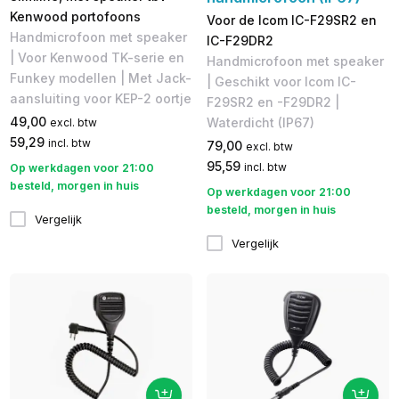
Kenwood portofoons
Voor de Icom IC-F29SR2 en
Handmicrofoon met speaker
IC-F29DR2
| Voor Kenwood TK-serie en
Handmicrofoon met speaker
Funkey modellen | Met Jack-
| Geschikt voor Icom IC-
aansluiting voor KEP-2 oortje
F29SR2 en -F29DR2 |
49,00
Waterdicht (IP67)
excl. btw
59,29
incl. btw
79,00
excl. btw
95,59
incl. btw
Op werkdagen voor 21:00
besteld, morgen in huis
Op werkdagen voor 21:00
besteld, morgen in huis
Vergelijk
Vergelijk