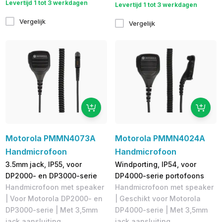
Levertijd 1 tot 3 werkdagen
Levertijd 1 tot 3 werkdagen
Vergelijk
Vergelijk
Motorola PMMN4073A
Motorola PMMN4024A
Handmicrofoon
Handmicrofoon
3.5mm jack, IP55, voor
Windporting, IP54, voor
DP2000- en DP3000-serie
DP4000-serie portofoons
Handmicrofoon met speaker
Handmicrofoon met speaker
| Voor Motorola DP2000- en
| Geschikt voor Motorola
DP3000-serie | Met 3,5mm
DP4000-serie | Met 3,5mm
jack aansluiting
jack aansluiting