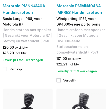
Motorola PMNN4140A
Motorola PMMN4046A
Handmicrofoon
IMPRES Handmicrofoon
Basic Large, IP68, voor
Windporting, IP57, voor
Motorola R7
DP4000-serie portofoons
Handmicrofoon met speaker
Handmicrofoon met speaker
| Geschikt voor Motorola R7 |
| Geschikt voor Motorola
Stofvrij en waterdicht (IP68
DP4000-serie |
Stofbeschermd en
120,00
excl. btw
dompelwaterdicht (IP57)
145,20
incl. btw
101,00
excl. btw
Levertijd 1 tot 3 werkdagen
122,21
incl. btw
Vergelijk
Levertijd 1 tot 3 werkdagen
Vergelijk