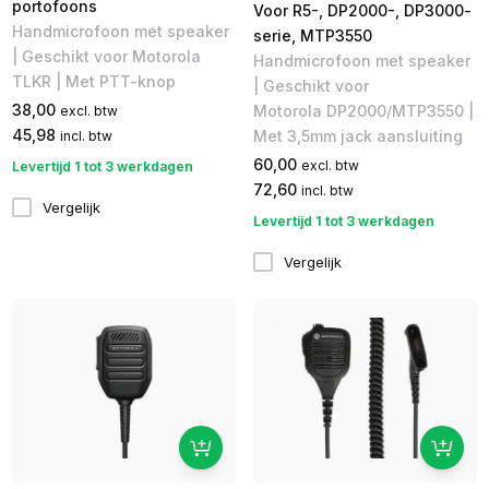
portofoons
Voor R5-, DP2000-, DP3000-
Handmicrofoon met speaker
serie, MTP3550
| Geschikt voor Motorola
Handmicrofoon met speaker
TLKR | Met PTT-knop
| Geschikt voor
38,00
Motorola DP2000/MTP3550 |
excl. btw
45,98
Met 3,5mm jack aansluiting
incl. btw
60,00
excl. btw
Levertijd 1 tot 3 werkdagen
72,60
incl. btw
Vergelijk
Levertijd 1 tot 3 werkdagen
Vergelijk