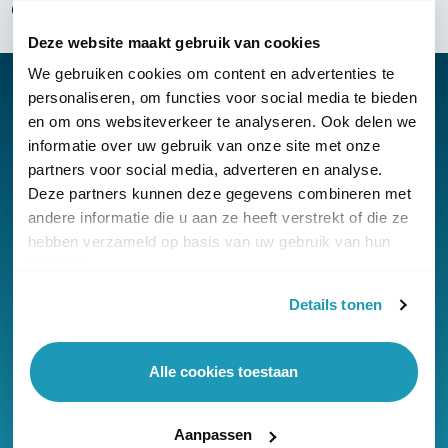
Over KommaGo
Deze website maakt gebruik van cookies
We gebruiken cookies om content en advertenties te
personaliseren, om functies voor social media te bieden
en om ons websiteverkeer te analyseren. Ook delen we
informatie over uw gebruik van onze site met onze
Nieuwsbrief
partners voor social media, adverteren en analyse.
Klantenservice
Deze partners kunnen deze gegevens combineren met
andere informatie die u aan ze heeft verstrekt of die ze
hebben verzameld op basis van uw gebruik van hun
services.
Details tonen
© Copyright KommaGo
Alle cookies toestaan
Algemene voorwaarden
Privacyverklaring
Aanpassen
Cookies