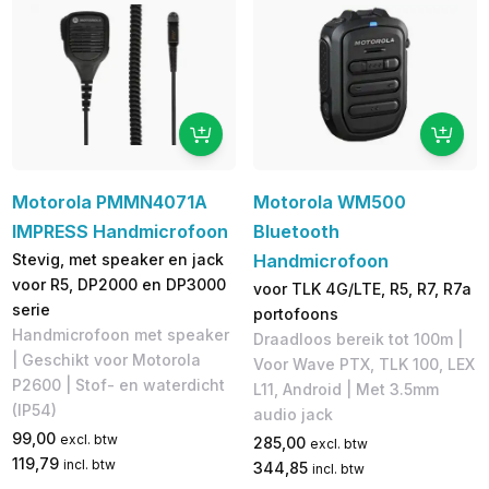
Motorola PMMN4071A
Motorola WM500
IMPRESS Handmicrofoon
Bluetooth
Stevig, met speaker en jack
Handmicrofoon
voor R5, DP2000 en DP3000
voor TLK 4G/LTE, R5, R7, R7a
serie
portofoons
Handmicrofoon met speaker
Draadloos bereik tot 100m |
| Geschikt voor Motorola
Voor Wave PTX, TLK 100, LEX
P2600 | Stof- en waterdicht
L11, Android | Met 3.5mm
(IP54)
audio jack
99,00
excl. btw
285,00
excl. btw
119,79
incl. btw
344,85
incl. btw