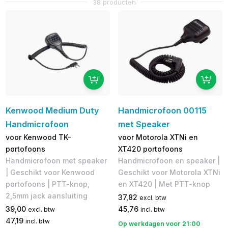
38 producten
Kenwood Medium Duty
Handmicrofoon 00115
Handmicrofoon
met Speaker
voor Kenwood TK-
voor Motorola XTNi en
portofoons
XT420 portofoons
Handmicrofoon met speaker
Handmicrofoon en speaker |
| Geschikt voor Kenwood
Geschikt voor Motorola XTNi
portofoons | PTT-knop,
en XT420 | Met PTT-knop
2,5mm jack aansluiting
37,82
excl. btw
39,00
45,76
excl. btw
incl. btw
47,19
incl. btw
Op werkdagen voor 21:00