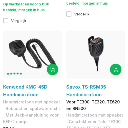
besteld, morgen in huis
Op werkdagen voor 21:00
besteld, morgen in huis
Vergelijk
Vergelijk
Kenwood KMC-45D
Savox TS-RSM35
Handmicrofoon
Handmicrofoon
Handmicrofoon met speaker
Voor TE300, TE320, TE620
| ​Robuust en spatwaterdicht
en BN500
| Met Jack-aansluiting voor
Handmicrofoon met speaker
KEP-2 oortje
| Geschikt voor ​Telo TE390,