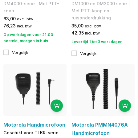
DM4000-serie | Met PTT-
DM1000 en DM2000 serie |
knop
Met PTT-knop en
ruisonderdrukking
63,00
excl. btw
76,23
35,00
incl. btw
excl. btw
42,35
incl. btw
Op werkdagen voor 21:00
besteld, morgen in huis
Levertijd 1 tot 3 werkdagen
Vergelijk
Vergelijk
Motorola Handmicrofoon
Motorola PMMN4076A
Geschikt voor TLKR-serie
Handmicrofoon