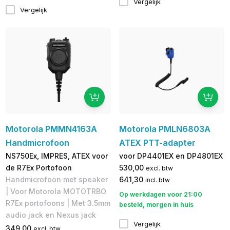
Vergelijk
Vergelijk
Motorola PMMN4163A
Motorola PMLN6803A
Handmicrofoon
ATEX PTT-adapter
NS750Ex, IMPRES, ATEX voor
voor DP4401EX en DP4801EX
de R7Ex Portofoon
530,00
excl. btw
Handmicrofoon met speaker
641,30
incl. btw
| Voor Motorola MOTOTRBO
Op werkdagen voor 21:00
R7Ex portofoons | Met 3.5mm
besteld, morgen in huis
audio jack en Nexus jack
Vergelijk
349,00
excl. btw