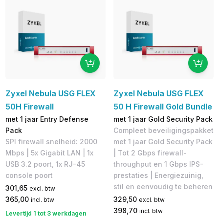
Zyxel Nebula USG FLEX
Zyxel Nebula USG FLEX
50H Firewall
50 H Firewall Gold Bundle
met 1 jaar Entry Defense
met 1 jaar Gold Security Pack
Pack
Compleet beveiligingspakket
SPI firewall snelheid: 2000
met 1 jaar Gold Security Pack
Mbps | 5x Gigabit LAN | 1x
| Tot 2 Gbps firewall-
USB 3.2 poort, 1x RJ-45
throughput en 1 Gbps IPS-
console poort
prestaties | Energiezuinig,
stil en eenvoudig te beheren
301,65
excl. btw
365,00
329,50
incl. btw
excl. btw
398,70
incl. btw
Levertijd 1 tot 3 werkdagen