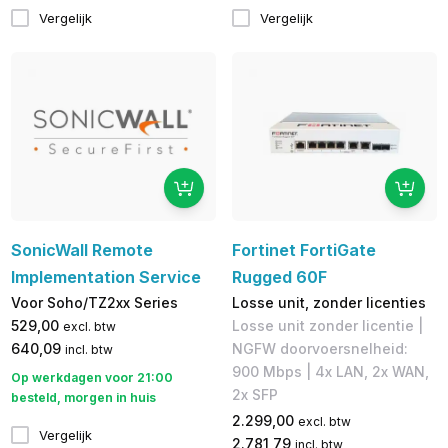
Vergelijk
Vergelijk
SonicWall Remote
Fortinet FortiGate
Implementation Service
Rugged 60F
Voor Soho/TZ2xx Series
Losse unit, zonder licenties
529,00
Losse unit zonder licentie |
excl. btw
640,09
NGFW doorvoersnelheid:
incl. btw
900 Mbps | 4x LAN, 2x WAN,
Op werkdagen voor 21:00
2x SFP
besteld, morgen in huis
2.299,00
excl. btw
Vergelijk
2.781,79
incl. btw