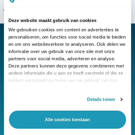
Over KommaGo
Deze website maakt gebruik van cookies
We gebruiken cookies om content en advertenties te
personaliseren, om functies voor social media te bieden
en om ons websiteverkeer te analyseren. Ook delen we
informatie over uw gebruik van onze site met onze
Nieuwsbrief
partners voor social media, adverteren en analyse.
Klantenservice
Deze partners kunnen deze gegevens combineren met
andere informatie die u aan ze heeft verstrekt of die ze
hebben verzameld op basis van uw gebruik van hun
services.
Details tonen
© Copyright KommaGo
Alle cookies toestaan
Algemene voorwaarden
Privacyverklaring