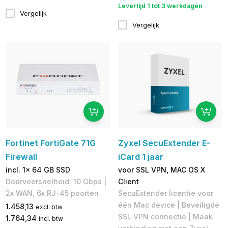
Levertijd 1 tot 3 werkdagen
Vergelijk
Vergelijk
Fortinet FortiGate 71G
Zyxel SecuExtender E-
Firewall
iCard 1 jaar
incl. 1x 64 GB SSD
voor SSL VPN, MAC OS X
Doorvoersnelheid: 10 Gbps |
Client
2x WAN, 6x RJ-45 poorten
SecuExtender licentie voor
één Mac device | Beveiligde
1.458,13
excl. btw
SSL VPN connectie | Maak
1.764,34
incl. btw