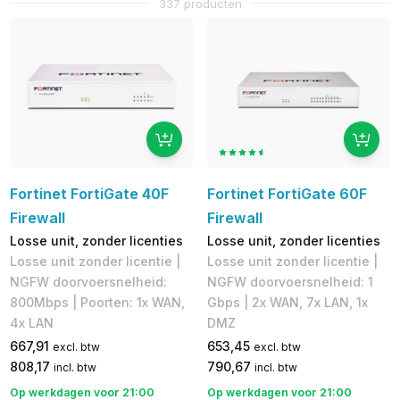
337 producten
Fortinet FortiGate 40F
Fortinet FortiGate 60F
Firewall
Firewall
Losse unit, zonder licenties
Losse unit, zonder licenties
Losse unit zonder licentie |
Losse unit zonder licentie |
NGFW doorvoersnelheid:
NGFW doorvoersnelheid: 1
800Mbps | Poorten: 1x WAN,
Gbps | 2x WAN, 7x LAN, 1x
4x LAN
DMZ
667,91
653,45
excl. btw
excl. btw
808,17
790,67
incl. btw
incl. btw
Op werkdagen voor 21:00
Op werkdagen voor 21:00