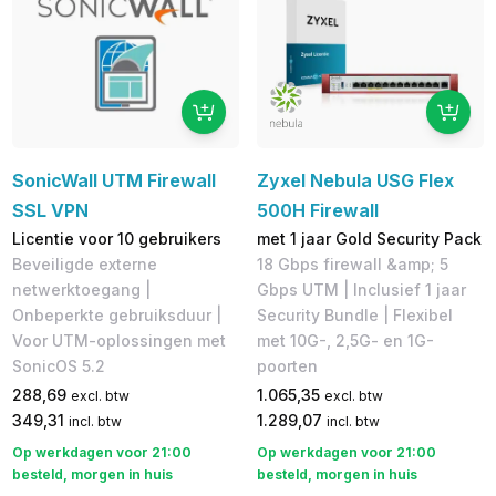
SonicWall UTM Firewall
Zyxel Nebula USG Flex
SSL VPN
500H Firewall
Licentie voor 10 gebruikers
met 1 jaar Gold Security Pack
Beveiligde externe
18 Gbps firewall &amp; 5
netwerktoegang |
Gbps UTM | Inclusief 1 jaar
Onbeperkte gebruiksduur |
Security Bundle | Flexibel
Voor UTM-oplossingen met
met 10G-, 2,5G- en 1G-
SonicOS 5.2
poorten
288,69
1.065,35
excl. btw
excl. btw
349,31
1.289,07
incl. btw
incl. btw
Op werkdagen voor 21:00
Op werkdagen voor 21:00
besteld, morgen in huis
besteld, morgen in huis