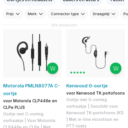
Prijs
Merk
Connector type
Draagstijl
Pu
394 producten
Motorola PMLN8077A C-
Kenwood G-oortje
oortje
voor Kenwood TK portofoons
Oortje met G-vormig
voor Motorola CLP446e en
oorhaakje | Geschikt voor
CLPe PLUS
Kenwood TK-portofoons (K1)
Oortje met C-vormig
| Met in-line microfoon en
oorhaakje | Voor Motorola
PTT-toets
CLP446e en CLPe | Met