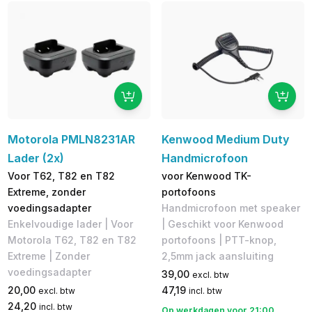
Motorola PMLN8231AR
Kenwood Medium Duty
Lader (2x)
Handmicrofoon
Voor T62, T82 en T82
voor Kenwood TK-
Extreme, zonder
portofoons
voedingsadapter
Handmicrofoon met speaker
Enkelvoudige lader | Voor
| Geschikt voor Kenwood
Motorola T62, T82 en T82
portofoons | PTT-knop,
Extreme | Zonder
2,5mm jack aansluiting
voedingsadapter
39,00
excl. btw
20,00
47,19
excl. btw
incl. btw
24,20
incl. btw
Op werkdagen voor 21:00