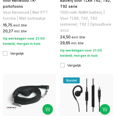
voor Kenwood TK-
Batterij voor TLKR T62, T82,
portofoons
T92 serie
Voor Kenwood | Met PTT
1300 mAh NiMH batterij |
functie | Met oorhaakje
Voor TLKR, T62, T82
(extreme), T92 | Oplaadbare
16,75
excl. btw
accu
20,27
incl. btw
24,50
excl. btw
Op werkdagen voor 21:00
29,65
incl. btw
besteld, morgen in huis
Op werkdagen voor 21:00
Vergelijk
besteld, morgen in huis
Vergelijk
Bundel