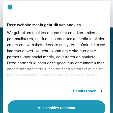
Bezorgen & installeren
Over KommaGo
Deze website maakt gebruik van cookies
We gebruiken cookies om content en advertenties te
personaliseren, om functies voor social media te bieden
en om ons websiteverkeer te analyseren. Ook delen we
informatie over uw gebruik van onze site met onze
Nieuwsbrief
partners voor social media, adverteren en analyse.
Klantenservice
Deze partners kunnen deze gegevens combineren met
andere informatie die u aan ze heeft verstrekt of die ze
hebben verzameld op basis van uw gebruik van hun
services.
Details tonen
© Copyright KommaGo
Alle cookies toestaan
Algemene voorwaarden