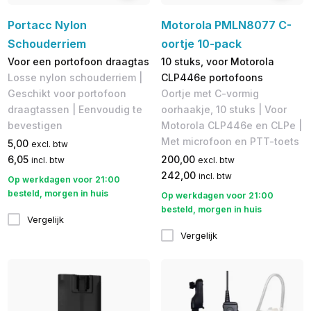
Portacc Nylon
Motorola PMLN8077 C-
Schouderriem
oortje 10-pack
Voor een portofoon draagtas
10 stuks, voor Motorola
Losse nylon schouderriem |
CLP446e portofoons
Geschikt voor portofoon
Oortje met C-vormig
draagtassen | Eenvoudig te
oorhaakje, 10 stuks | Voor
bevestigen
Motorola CLP446e en CLPe |
Met microfoon en PTT-toets
5,00
excl. btw
6,05
200,00
incl. btw
excl. btw
242,00
incl. btw
Op werkdagen voor 21:00
besteld, morgen in huis
Op werkdagen voor 21:00
besteld, morgen in huis
Vergelijk
Vergelijk