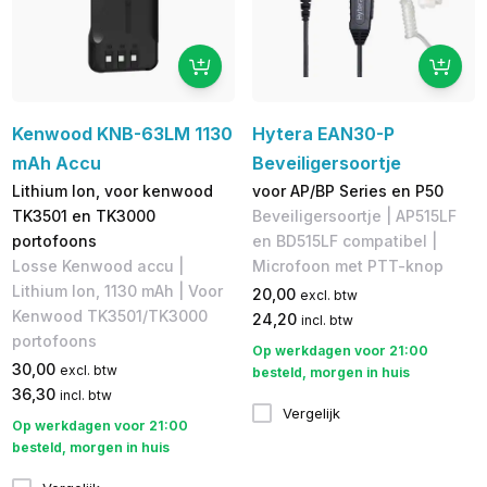
Kenwood KNB-63LM 1130
Hytera EAN30-P
mAh Accu
Beveiligersoortje
Lithium Ion, voor kenwood
voor AP/BP Series en P50
TK3501 en TK3000
Beveiligersoortje | AP515LF
portofoons
en BD515LF compatibel | ​
Losse Kenwood accu |
Microfoon met PTT-knop
Lithium Ion, 1130 mAh | Voor
20,00
excl. btw
Kenwood TK3501/TK3000
24,20
incl. btw
portofoons
Op werkdagen voor 21:00
30,00
excl. btw
besteld, morgen in huis
36,30
incl. btw
Vergelijk
Op werkdagen voor 21:00
besteld, morgen in huis