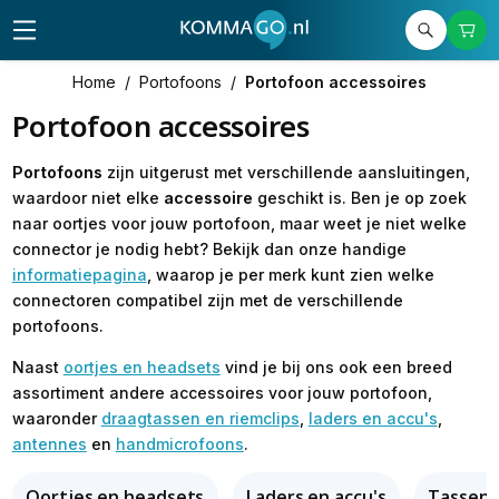
Home
/
Portofoons
/
Portofoon accessoires
Portofoon accessoires
Portofoons
zijn uitgerust met verschillende aansluitingen,
waardoor niet elke
accessoire
geschikt is. Ben je op zoek
naar oortjes voor jouw portofoon, maar weet je niet welke
connector je nodig hebt? Bekijk dan onze handige
informatiepagina
, waarop je per merk kunt zien welke
connectoren compatibel zijn met de verschillende
portofoons.
Naast
oortjes en headsets
vind je bij ons ook een breed
assortiment andere accessoires voor jouw portofoon,
waaronder
draagtassen en riemclips
,
laders en accu's
,
antennes
en
handmicrofoons
.
Oortjes en headsets
Laders en accu's
Tassen e