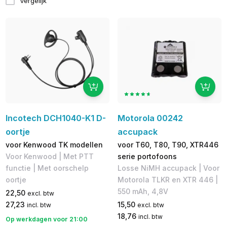
Vergelijk
Incotech DCH1040-K1 D-
Motorola 00242
oortje
accupack
voor Kenwood TK modellen
voor T60, T80, T90, XTR446
Voor Kenwood | Met PTT
serie portofoons
functie | Met oorschelp
Losse NiMH accupack | ​​Voor
oortje
Motorola TLKR en XTR 446 |
550 mAh, 4,8V
22,50
excl. btw
27,23
15,50
incl. btw
excl. btw
18,76
incl. btw
Op werkdagen voor 21:00