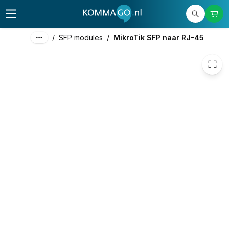
29,00
excl. btw
35,09
incl. btw
/
SFP modules
/
MikroTik SFP naar RJ-45