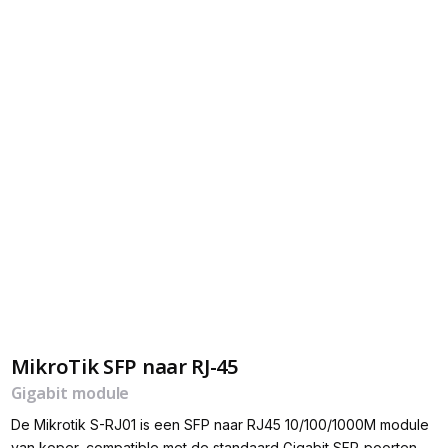
MikroTik SFP naar RJ-45
Gigabit module
De Mikrotik S-RJ01 is een SFP naar RJ45 10/100/1000M module
van koper, compatible met de standaard Gigabit SFP-poorten