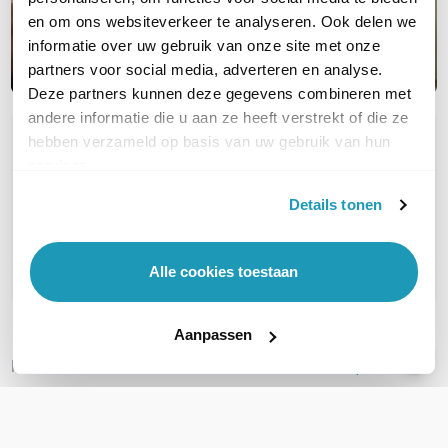
en om ons websiteverkeer te analyseren. Ook delen we
informatie over uw gebruik van onze site met onze
partners voor social media, adverteren en analyse.
Deze partners kunnen deze gegevens combineren met
andere informatie die u aan ze heeft verstrekt of die ze
hebben verzameld op basis van uw gebruik van hun
OVER DIT PRODUCT
services.
Veelgestelde vragen
Details tonen
Geen vragen gevonden
Stel een vraag
Alle cookies toestaan
Aanpassen
REVIEWS
(
1
)
Ga naar Trusted Shops reviews
Was nodig voor mijn nieuwe router
5/5
Was nodig voor mijn nieuwe router. Werkt en past gied.