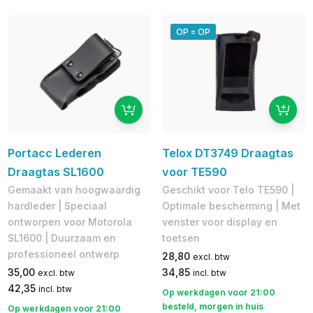
OP = OP
Portacc Lederen
Telox DT3749 Draagtas
Draagtas SL1600
voor TE590
Gemaakt van hoogwaardig
Geschikt voor Telo TE590 |
hardleder | Speciaal
Optimale bescherming | Met
ontworpen voor Motorola
venster voor display en
SL1600 | Duurzaam en
toetsen
professioneel ontwerp
28,80
excl. btw
35,00
34,85
excl. btw
incl. btw
42,35
incl. btw
Op werkdagen voor 21:00
besteld, morgen in huis
Op werkdagen voor 21:00