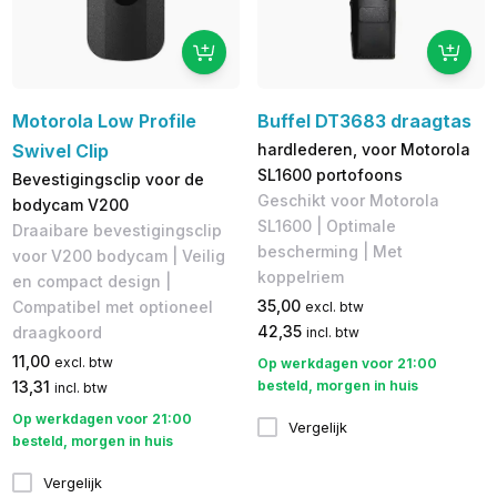
Motorola Low Profile
Buffel DT3683 draagtas
Swivel Clip
hardlederen, voor Motorola
SL1600 portofoons
Bevestigingsclip voor de
Geschikt voor Motorola
bodycam V200
SL1600 | Optimale
Draaibare bevestigingsclip
bescherming | Met
voor V200 bodycam | Veilig
koppelriem
en compact design |
35,00
Compatibel met optioneel
excl. btw
42,35
draagkoord
incl. btw
11,00
excl. btw
Op werkdagen voor 21:00
13,31
besteld, morgen in huis
incl. btw
Op werkdagen voor 21:00
Vergelijk
besteld, morgen in huis
Vergelijk