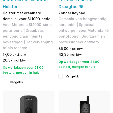
Holster
Draagtas R5
Holster met draaibare
Zonder Keypad
riemclip, voor SL1000-serie
Gemaakt van hoogwaardig
Voor Motorola SL1000-serie
hardleder | Speciaal
portofoons | Draaibaar,
ontworpen voor Motorola R5
eenvoudig aan riem te
portofoons | Duurzaam en
bevestigen | Ter vervanging
professioneel ontwerp
of als reserve
35,00
excl. btw
17,00
42,35
excl. btw
incl. btw
20,57
incl. btw
Op werkdagen voor 21:00
besteld, morgen in huis
Op werkdagen voor 21:00
besteld, morgen in huis
Vergelijk
Vergelijk