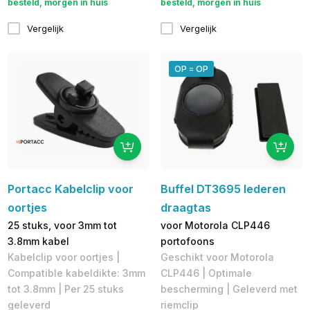
besteld, morgen in huis
besteld, morgen in huis
Vergelijk
Vergelijk
OP = OP
Portacc Kabelclip voor
Buffel DT3695 lederen
oortjes
draagtas
25 stuks, voor 3mm tot
voor Motorola CLP446
3.8mm kabel
portofoons
Kabelclip voor oortjes |
Geschikt voor Motorola
Compatible kabeldikte: 3mm
CLP446 | Optimale
tot 3.8mm | Per 25 stuks
bescherming | Geleverd met
geleverd
riemclip