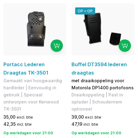
OP = OP
Portacc Lederen
Buffel DT3594 lederen
Draagtas TK-3501
draagtas
Gemaakt van hoogwaardig
met draaikoppeling voor
hardleder | Eenvoudig in
Motorola DP1400 portofoons
gebruik | Speciaal
Draaikoppeling | Past in
ontworpen voor Kenwood
oplader | Schouderriem
TK-3501
optioneel
35,00
39,00
excl. btw
excl. btw
42,35
47,19
incl. btw
incl. btw
Op werkdagen voor 21:00
Op werkdagen voor 21:00