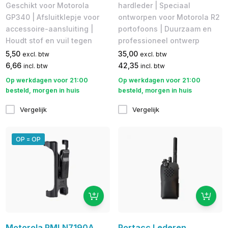
Geschikt voor Motorola
hardleder | Speciaal
GP340 | Afsluitklepje voor
ontworpen voor Motorola R2
accessoire-aansluiting |
portofoons | Duurzaam en
Houdt stof en vuil tegen
professioneel ontwerp
5,50
35,00
excl. btw
excl. btw
6,66
42,35
incl. btw
incl. btw
Op werkdagen voor 21:00
Op werkdagen voor 21:00
besteld, morgen in huis
besteld, morgen in huis
Vergelijk
Vergelijk
OP = OP
Motorola PMLN7190A
Portacc Lederen