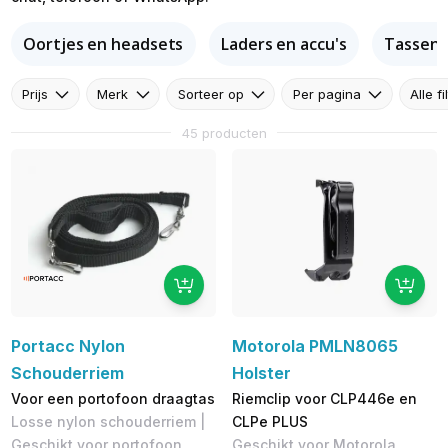
Oortjes en headsets
Laders en accu's
Tassen e
Prijs
Merk
Sorteer op
Per pagina
Alle fi
45 producten
Portacc Nylon
Motorola PMLN8065
Schouderriem
Holster
Voor een portofoon draagtas
Riemclip voor CLP446e en
Losse nylon schouderriem |
CLPe PLUS
Geschikt voor portofoon
Geschikt voor Motorola