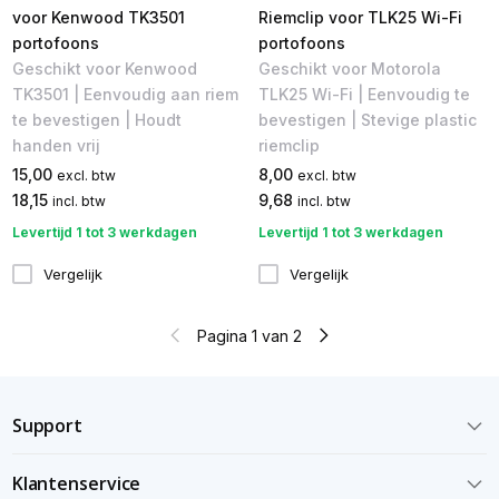
voor Kenwood TK3501
Riemclip voor TLK25 Wi-Fi
portofoons
portofoons
Geschikt voor Kenwood
Geschikt voor Motorola
TK3501 | Eenvoudig aan riem
TLK25 Wi-Fi | Eenvoudig te
te bevestigen | Houdt
bevestigen | Stevige plastic
handen vrij
riemclip
15,00
8,00
excl. btw
excl. btw
18,15
9,68
incl. btw
incl. btw
Levertijd 1 tot 3 werkdagen
Levertijd 1 tot 3 werkdagen
Vergelijk
Vergelijk
Pagina 1 van 2
Support
Klantenservice