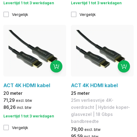
Levertijd 1 tot 3 werkdagen
Levertijd 1 tot 3 werkdagen
Vergelijk
Vergelijk
ACT 4K HDMI kabel
ACT 4K HDMI kabel
20 meter
25 meter
71,29
25m verliesvrije 4K-
excl. btw
86,26
overdracht | Hybride koper-
incl. btw
glasvezel | 18 Gbps
Levertijd 1 tot 3 werkdagen
bandbreedte
Vergelijk
79,00
excl. btw
95,59
incl. btw