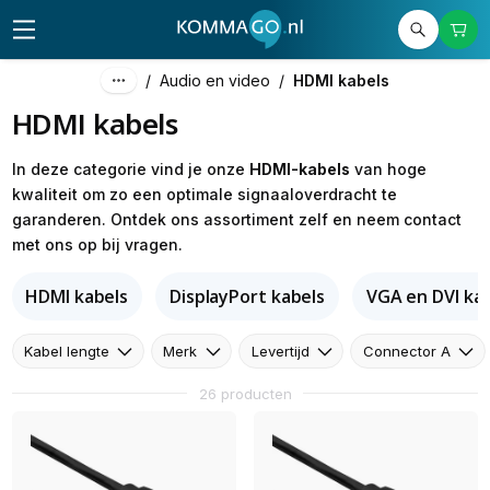
/
Audio en video
/
HDMI kabels
HDMI kabels
In deze categorie vind je onze
HDMI-kabels
van hoge
kwaliteit om zo een optimale signaaloverdracht te
garanderen. Ontdek ons assortiment zelf en neem contact
met ons op bij vragen.
HDMI kabels
DisplayPort kabels
VGA en DVI ka
Kabel lengte
Merk
Levertijd
Connector A
26 producten