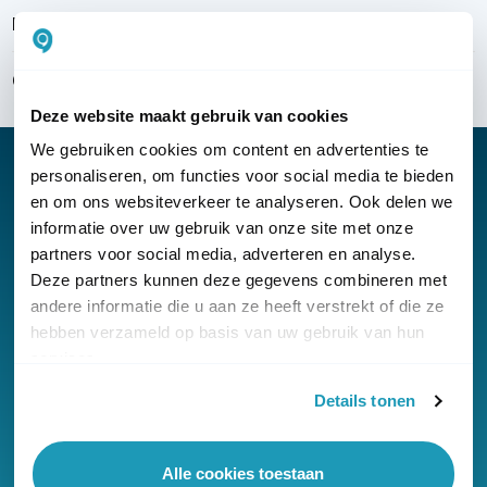
Bezorgen & installeren
Over KommaGo
Deze website maakt gebruik van cookies
We gebruiken cookies om content en advertenties te
personaliseren, om functies voor social media te bieden
en om ons websiteverkeer te analyseren. Ook delen we
informatie over uw gebruik van onze site met onze
Nieuwsbrief
partners voor social media, adverteren en analyse.
Klantenservice
Deze partners kunnen deze gegevens combineren met
andere informatie die u aan ze heeft verstrekt of die ze
hebben verzameld op basis van uw gebruik van hun
services.
Details tonen
© Copyright KommaGo
Alle cookies toestaan
Algemene voorwaarden