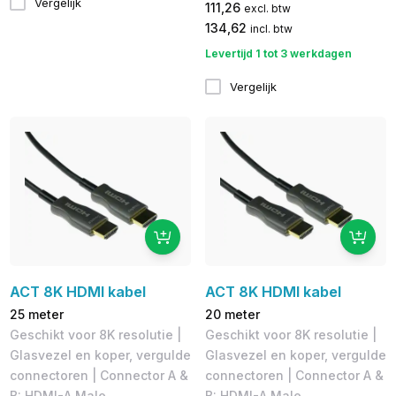
Vergelijk
111,26
excl. btw
134,62
incl. btw
Levertijd 1 tot 3 werkdagen
Vergelijk
ACT 8K HDMI kabel
ACT 8K HDMI kabel
25 meter
20 meter
Geschikt voor 8K resolutie |
Geschikt voor 8K resolutie |
Glasvezel en koper, vergulde
Glasvezel en koper, vergulde
connectoren | Connector A &
connectoren | Connector A &
B: HDMI-A Male
B: HDMI-A Male