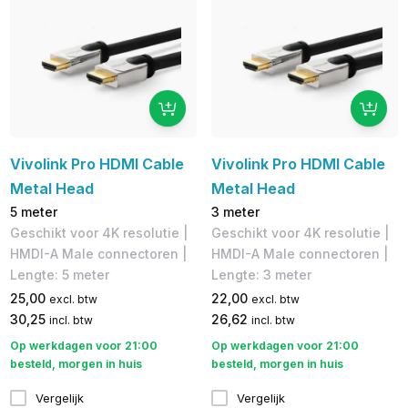
Vivolink Pro HDMI Cable
Vivolink Pro HDMI Cable
Metal Head
Metal Head
5 meter
3 meter
Geschikt voor 4K resolutie |
Geschikt voor 4K resolutie |
HMDI-A Male connectoren | ​​
HMDI-A Male connectoren | ​​
Lengte: 5 meter
Lengte: 3 meter
25,00
22,00
excl. btw
excl. btw
30,25
26,62
incl. btw
incl. btw
Op werkdagen voor 21:00
Op werkdagen voor 21:00
besteld, morgen in huis
besteld, morgen in huis
Vergelijk
Vergelijk