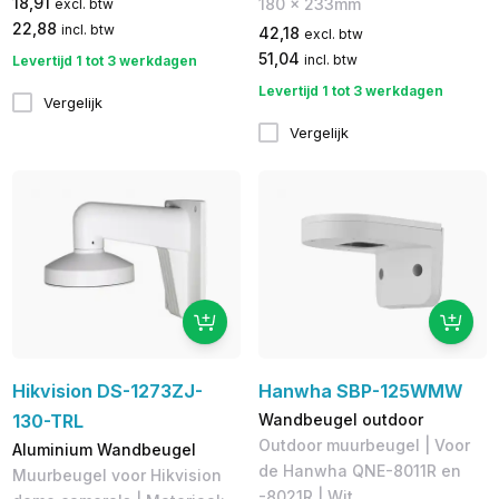
18,91
180 × 233mm
excl. btw
22,88
incl. btw
42,18
excl. btw
51,04
incl. btw
Levertijd 1 tot 3 werkdagen
Levertijd 1 tot 3 werkdagen
Vergelijk
Vergelijk
Hikvision DS-1273ZJ-
Hanwha SBP-125WMW
130-TRL
Wandbeugel outdoor
Outdoor muurbeugel | Voor
Aluminium Wandbeugel
de Hanwha QNE-8011R en
Muurbeugel voor Hikvision
-8021R | Wit