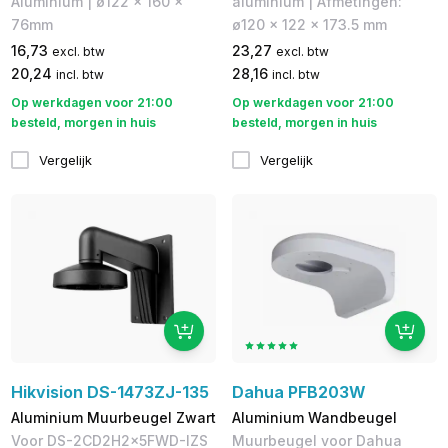
Aluminium | ø122 x 160 x
aluminium | Afmetingen:
76mm
ø120 x 122 x 173.5 mm
16,73
23,27
excl. btw
excl. btw
20,24
28,16
incl. btw
incl. btw
Op werkdagen voor 21:00
Op werkdagen voor 21:00
besteld, morgen in huis
besteld, morgen in huis
Vergelijk
Vergelijk
Hikvision DS-1473ZJ-135
Dahua PFB203W
Aluminium Muurbeugel Zwart
Aluminium Wandbeugel
Voor DS-2CD2H2x5FWD-IZS
Muurbeugel voor Dahua