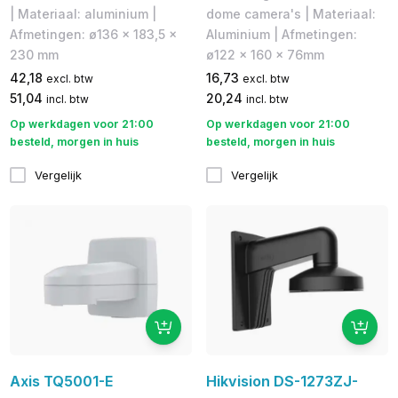
| Materiaal: aluminium |
dome camera's | Materiaal:
Afmetingen: ø136 x 183,5 x
Aluminium | Afmetingen:
230 mm
ø122 x 160 x 76mm
42,18
16,73
excl. btw
excl. btw
51,04
20,24
incl. btw
incl. btw
Op werkdagen voor 21:00
Op werkdagen voor 21:00
besteld, morgen in huis
besteld, morgen in huis
Vergelijk
Vergelijk
Axis TQ5001-E
Hikvision DS-1273ZJ-