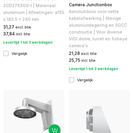
Camera Junctionbox
2CD27X3G0-I | Materiaal:
Aansluitdoos voor nette
aluminium | Afmetingen: ø155
kabelafwerking | Stevige
x 183.5 x 240 mm
aluminiumlegering en SGCC
31,27
excl. btw
constructie | Voor diverse
37,84
incl. btw
VIGI dome, turret en fisheye
Levertijd 1 tot 3 werkdagen
camera's
21,28
Vergelijk
excl. btw
25,75
incl. btw
Levertijd 1 tot 3 werkdagen
Vergelijk