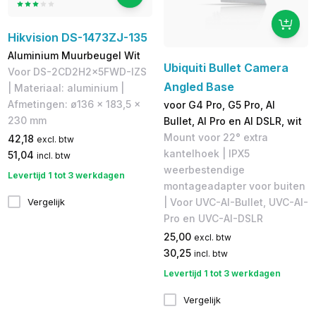
Hikvision DS-1473ZJ-135
Aluminium Muurbeugel Wit
Ubiquiti Bullet Camera
Voor DS-2CD2H2x5FWD-IZS
Angled Base
| Materiaal: aluminium |
Afmetingen: ø136 x 183,5 x
voor G4 Pro, G5 Pro, AI
230 mm
Bullet, AI Pro en AI DSLR, wit
Mount voor 22° extra
42,18
excl. btw
kantelhoek | IPX5
51,04
incl. btw
weerbestendige
Levertijd 1 tot 3 werkdagen
montageadapter voor buiten
| Voor UVC-AI-Bullet, UVC-AI-
Vergelijk
Pro en UVC-AI-DSLR
25,00
excl. btw
30,25
incl. btw
Levertijd 1 tot 3 werkdagen
Vergelijk