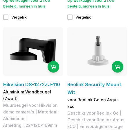
Op werkdagen voor 21:00
Op werkdagen voor 21:00
besteld, morgen in huis
besteld, morgen in huis
Vergelijk
Vergelijk
Hikvision DS-1272ZJ-110
Reolink Security Mount
Aluminium Wandbeugel
Wit
(Zwart)
voor Reolink Go en Argus
Muurbeugel voor Hikvision
Eco
dome camera's | Materiaal:
Geschikt voor Reolink Go |
Aluminium |
Geschikt voor Reolink Argus
Afmeting: 122×120×169mm
ECO | Eenvoudige montage