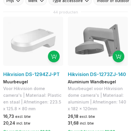
Prijs
Merk
Type accessoire
Indoor of outdoor
44 producten
Hikvision DS-1294ZJ-PT
Hikvision DS-1273ZJ-140
Muurbeugel
Aluminium Wandbeugel
Voor Hikvision dome
Muurbeugel voor Hikvision
camera's | Materiaal: Plastic
dome camera's | Materiaal:
en staal | Afmetingen: 223.5
aluminium | Afmetingen: 140
x 125.8 x 80 mm
x 182 x 120mm
16,73
26,18
excl. btw
excl. btw
20,24
31,68
incl. btw
incl. btw