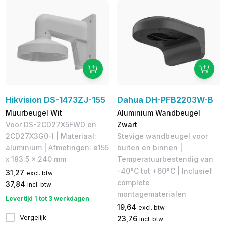
Hikvision DS-1473ZJ-155
Dahua DH-PFB2203W-B
Muurbeugel Wit
Aluminium Wandbeugel
Voor DS-2CD27X5FWD en
Zwart
2CD27X3G0-I | Materiaal:
Stevige wandbeugel voor
aluminium | Afmetingen: ø155
buiten en binnen |
x 183.5 x 240 mm
Temperatuurbestendig van
-40°C tot +60°C | Inclusief
31,27
excl. btw
complete
37,84
incl. btw
montagematerialen
Levertijd 1 tot 3 werkdagen
19,64
excl. btw
Vergelijk
23,76
incl. btw