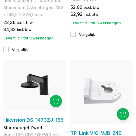
dome camera's | Materiaal:
52,00
Aluminium | Afmetingen: 132
excl. btw
62,92
x 183,5 x 228,5mm
incl. btw
28,36
excl. btw
Levertijd 1 tot 3 werkdagen
34,32
incl. btw
Vergelijk
Levertijd 1 tot 3 werkdagen
Vergelijk
Hikvision DS-1473ZJ-155
Muurbeugel Zwart
TP-Link VIGI VJB-240
Voor DS-2CD27X5FWD en