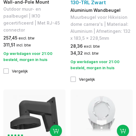
Wall-and-Pole Mount
130-TRL Zwart
Outdoor muur- en
Aluminium Wandbeugel
paalbeugel | IK10
Muurbeugel voor Hikvision
gecertificeerd | Met RJ-45
dome camera's | Materiaal:
connector
Aluminium | Afmetingen: 132
257,45
x 183,5 x 228,5mm
excl. btw
311,51
incl. btw
28,36
excl. btw
34,32
incl. btw
Op werkdagen voor 21:00
besteld, morgen in huis
Op werkdagen voor 21:00
besteld, morgen in huis
Vergelijk
Vergelijk