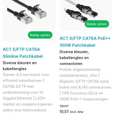
Bekijk opties
Bekijk opties
ACT S/FTP CAT6A PoE++
100W Patchkabel
ACT S/FTP CAT6A
Diverse kleuren,
Slimline Patchkabel
kabellengtes en
Diverse kleuren en
connectoren
kabellengtes
Prefab afgemonteerde
Slanke 4,5 mm kabel voor
installatiekabel, 20m |
efficiënt kabelbeheer |
Koperen S/FTP CAT6A solid
CAT6A S/FTP met
kabel met RJ45 connectoren
ondersteuning voor 10
| CPR Euroclass B2ca en
Gigabit Ethernet | LSZH-
100W PoE++ toepassingen
mantel en soepele koperen
Vanaf:
aders voor betrouwbare
10,57
excl. btw