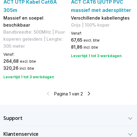
ACT UTP Kabel Cat6A
ACT CAT6 U/UTP PVC
305m
massief met adersplitter
Massief en soepel
Verschillende kabellengtes
beschikbaar
Grijs | 100% koper
Bandbreedte: 500MHz | Puur
Vanaf:
koperen geleiders | Lengte:
67,65
excl. btw
305 meter
81,86
incl. btw
Vanaf:
Levertijd 1 tot 3 werkdagen
264,68
excl. btw
320,26
incl. btw
Levertijd 1 tot 3 werkdagen
Pagina 1 van 2
Support
Klantenservice