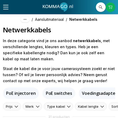
/
Aansluitmateriaal
/
Netwerkkabels
Netwerkkabels
In deze categorie vind je ons aanbod
netwerkkabels
, met
verschillende lengtes, kleuren en types. Heb je een
specifieke kabellengte nodig? Dan kun je ook zelf een
kabel op maat laten maken.
Staat de kabel die je voor jouw camerasysteem zoekt er niet
tussen? Of wil je liever persoonlijk advies? Neem gerust
contact op met onze experts, wij helpen je graag verder!
PoE injectoren
PoE switches
Voedingsadapter
Prijs
Merk
Type kabel
Kabel lengte
Sor
31 producten