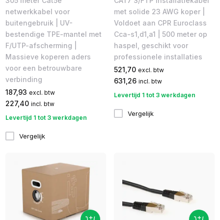
305 meter Cat5e
CAT7 S/FTP installatiekabel
netwerkkabel voor
met solide 23 AWG koper |
buitengebruik | UV-
Voldoet aan CPR Euroclass
bestendige TPE-mantel met
Cca-s1,d1,a1 | 500 meter op
F/UTP-afscherming |
haspel, geschikt voor
Massieve koperen aders
professionele installaties
voor een betrouwbare
521,70
excl. btw
verbinding
631,26
incl. btw
187,93
excl. btw
Levertijd 1 tot 3 werkdagen
227,40
incl. btw
Vergelijk
Levertijd 1 tot 3 werkdagen
Vergelijk