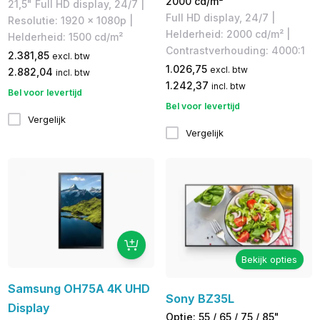
2000 cd/m²
21,5" Full HD display, 24/7 |
Full HD display, 24/7 |
Resolutie: 1920 x 1080p |
Helderheid: 2000 cd/m² |
Helderheid: 1500 cd/m²
Contrastverhouding: 4000:1
2.381,85
excl. btw
1.026,75
excl. btw
2.882,04
incl. btw
1.242,37
incl. btw
Bel voor levertijd
Bel voor levertijd
Vergelijk
Vergelijk
Bekijk opties
Samsung OH75A 4K UHD
Sony BZ35L
Display
Optie: 55 / 65 / 75 / 85"