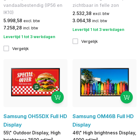
zichtbaar in felle zon
vandaalbestendig (IP56 en
IK10)
2.532,38
excl. btw
3.064,18
5.998,58
incl. btw
excl. btw
7.258,28
incl. btw
Levertijd 1 tot 3 werkdagen
Levertijd 1 tot 3 werkdagen
Vergelijk
Vergelijk
Samsung OH55DX Full HD
Samsung OM46B Full HD
Display
Display
55\" Outdoor Display, High
46\" High brightness Display,
brightness 3500 cd/m²
4000 cd/m²