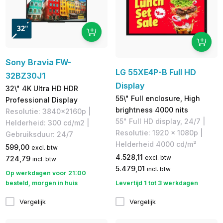
Sony Bravia FW-
LG 55XE4P-B Full HD
32BZ30J1
Display
32\" 4K Ultra HD HDR
55\" Full enclosure, High
Professional Display
brightness 4000 nits
Resolutie: 3840x2160p |
55" Full HD display, 24/7 |
Helderheid: ​300 cd/m2 |
Resolutie: 1920 x 1080p |
Gebruiksduur: 24/7
Helderheid 4000 cd/m²
599,00
excl. btw
4.528,11
excl. btw
724,79
incl. btw
5.479,01
incl. btw
Op werkdagen voor 21:00
besteld, morgen in huis
Levertijd 1 tot 3 werkdagen
Vergelijk
Vergelijk