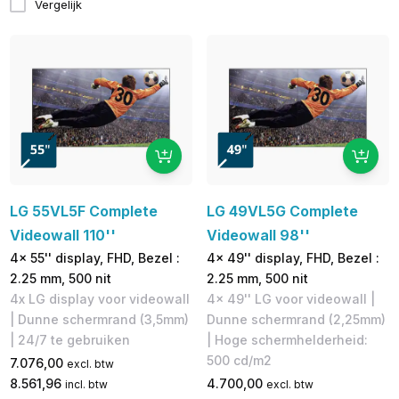
Vergelijk
LG 55VL5F Complete
LG 49VL5G Complete
Videowall 110''
Videowall 98''
4x 55'' display, FHD, Bezel :
4x 49'' display, FHD, Bezel :
2.25 mm, 500 nit
2.25 mm, 500 nit
4x LG display voor videowall
4x 49'' LG voor videowall |
| Dunne schermrand (3,5mm)
Dunne schermrand (2,25mm)
| 24/7 te gebruiken
| Hoge schermhelderheid:
500 cd/m2
7.076,00
excl. btw
8.561,96
4.700,00
incl. btw
excl. btw