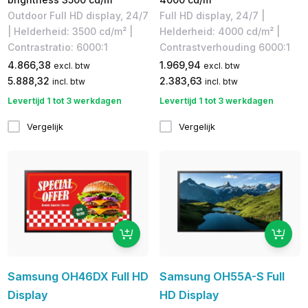
Outdoor Full HD display, 24/7
Full HD display, 24/7 |
| Helderheid: 3500 cd/m² |
Helderheid: 4000 cd/m² |
Contrastratio: 6000:1
Contrastverhouding 6000:1
4.866,38
1.969,94
excl. btw
excl. btw
5.888,32
2.383,63
incl. btw
incl. btw
Levertijd 1 tot 3 werkdagen
Levertijd 1 tot 3 werkdagen
Vergelijk
Vergelijk
Samsung OH46DX Full HD
Samsung OH55A-S Full
Display
HD Display