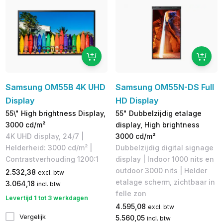
Samsung OM55B 4K UHD
Samsung OM55N-DS Full
Display
HD Display
55\" High brightness Display,
55" Dubbelzijdig etalage
3000 cd/m²
display, High brightness
4K UHD display, 24/7 |
3000 cd/m²
Helderheid: 3000 cd/m² |
Dubbelzijdig digital signage
Contrastverhouding 1200:1
display | Indoor 1000 nits en
outdoor 3000 nits | Helder
2.532,38
excl. btw
etalage scherm, zichtbaar in
3.064,18
incl. btw
felle zon
Levertijd 1 tot 3 werkdagen
4.595,08
excl. btw
Vergelijk
5.560,05
incl. btw