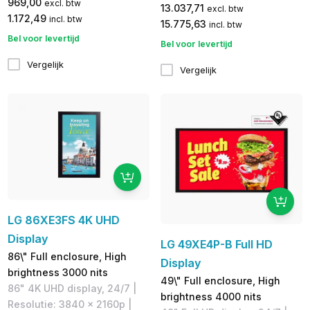
969,00
excl. btw
13.037,71
excl. btw
1.172,49
incl. btw
15.775,63
incl. btw
Bel voor levertijd
Bel voor levertijd
Vergelijk
Vergelijk
LG 86XE3FS 4K UHD
Display
LG 49XE4P-B Full HD
86\" Full enclosure, High
Display
brightness 3000 nits
49\" Full enclosure, High
86" 4K UHD display, 24/7 |
brightness 4000 nits
Resolutie: 3840 x 2160p |