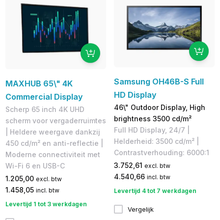
Samsung OH46B-S Full
MAXHUB 65\" 4K
HD Display
Commercial Display
46\" Outdoor Display, High
Scherp 65 inch 4K UHD
brightness 3500 cd/m²
scherm voor vergaderruimtes
Full HD Display, 24/7 |
| Heldere weergave dankzij
Helderheid: 3500 cd/m² |
450 cd/m² en anti-reflectie |
Contrastverhouding: 6000:1
Moderne connectiviteit met
3.752,61
Wi-Fi 6 en USB-C
excl. btw
4.540,66
incl. btw
1.205,00
excl. btw
1.458,05
incl. btw
Levertijd 4 tot 7 werkdagen
Levertijd 1 tot 3 werkdagen
Vergelijk