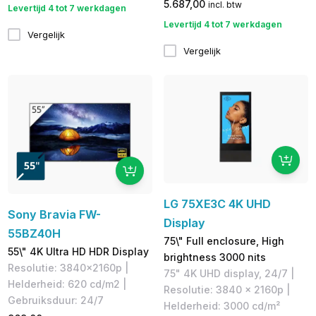
5.687,00
incl. btw
Levertijd 4 tot 7 werkdagen
Levertijd 4 tot 7 werkdagen
Vergelijk
Vergelijk
LG 75XE3C 4K UHD
Sony Bravia FW-
Display
55BZ40H
75\" Full enclosure, High
55\" 4K Ultra HD HDR Display
brightness 3000 nits
Resolutie: 3840x2160p |
75" 4K UHD display, 24/7 |
Helderheid: ​620 cd/m2 |
Resolutie: 3840 x 2160p |
Gebruiksduur: 24/7
Helderheid: 3000 cd/m²