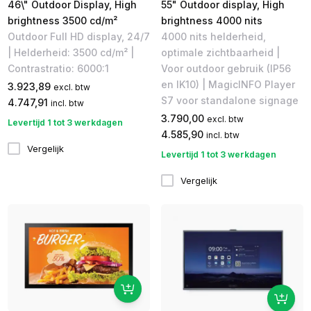
46\" Outdoor Display, High
55" Outdoor display, High
brightness 3500 cd/m²
brightness 4000 nits
Outdoor Full HD display, 24/7
4000 nits helderheid,
| Helderheid: 3500 cd/m² |
optimale zichtbaarheid |
Contrastratio: 6000:1
Voor outdoor gebruik (IP56
en IK10) | MagicINFO Player
3.923,89
excl. btw
S7 voor standalone signage
4.747,91
incl. btw
3.790,00
excl. btw
Levertijd 1 tot 3 werkdagen
4.585,90
incl. btw
Vergelijk
Levertijd 1 tot 3 werkdagen
Vergelijk