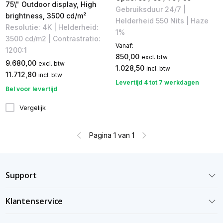
75\" Outdoor display, High
Gebruiksduur 24/7 |
brightness, 3500 cd/m²
Helderheid 550 Nits | Haze
Resolutie: 4K | Helderheid:
1%
3500 cd/m2 | Contrastratio:
Vanaf:
1200:1
850,00
excl. btw
9.680,00
excl. btw
1.028,50
incl. btw
11.712,80
incl. btw
Levertijd 4 tot 7 werkdagen
Bel voor levertijd
Vergelijk
Pagina 1 van 1
Support
Klantenservice