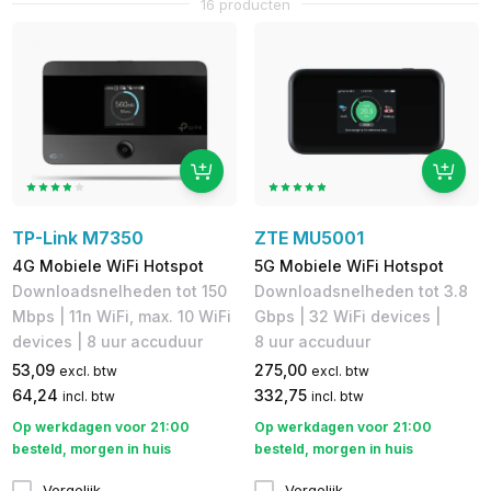
16 producten
TP-Link M7350
ZTE MU5001
4G Mobiele WiFi Hotspot
5G Mobiele WiFi Hotspot
Downloadsnelheden tot 150
Downloadsnelheden tot 3.8
Mbps | 11n WiFi, max. 10 WiFi
Gbps​ | 32 WiFi devices |
devices | 8 uur accuduur
8 uur accuduur
53,09
275,00
excl. btw
excl. btw
64,24
332,75
incl. btw
incl. btw
Op werkdagen voor 21:00
Op werkdagen voor 21:00
besteld, morgen in huis
besteld, morgen in huis
Vergelijk
Vergelijk