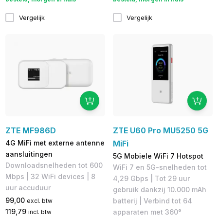
Vergelijk
Vergelijk
ZTE MF986D
ZTE U60 Pro MU5250 5G
4G MiFi met externe antenne
MiFi
aansluitingen
5G Mobiele WiFi 7 Hotspot
Downloadsnelheden tot 600
WiFi 7 en 5G-snelheden tot
Mbps​ | 32 WiFi devices | 8
4,29 Gbps | Tot 29 uur
uur accuduur
gebruik dankzij 10.000 mAh
99,00
batterij | Verbind tot 64
excl. btw
119,79
apparaten met 360°
incl. btw