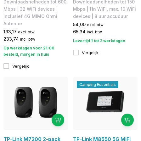
Downloadsnelheden tot 600
Downloadsnelheden tot 150
Mbps​ | 32 WiFi devices |
Mbps | 11n WiFi, max. 10 WiFi
Inclusief 4G MIMO Omni
devices | 8 uur accuduur
Antenne
54,00
excl. btw
193,17
65,34
excl. btw
incl. btw
233,74
incl. btw
Levertijd 1 tot 3 werkdagen
Op werkdagen voor 21:00
Vergelijk
besteld, morgen in huis
Vergelijk
Camping Essentials
TP-Link M7200 2-pack
TP-Link M8550 5G MiFi