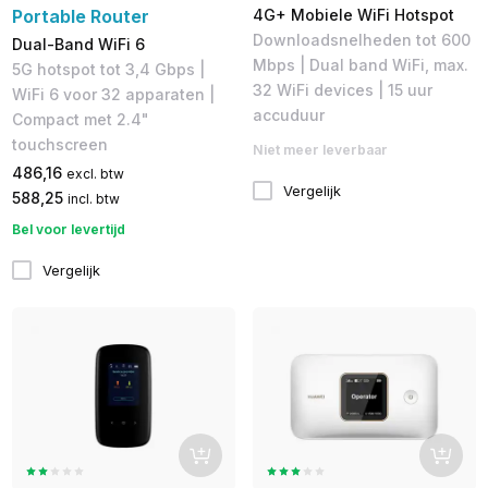
Portable Router
4G+ Mobiele WiFi Hotspot
Downloadsnelheden tot 600
Dual-Band WiFi 6
Mbps | Dual band WiFi, max.
5G hotspot tot 3,4 Gbps |
32 WiFi devices | 15 uur
WiFi 6 voor 32 apparaten |
accuduur
Compact met 2.4"
touchscreen
Niet meer leverbaar
486,16
excl. btw
Vergelijk
588,25
incl. btw
Bel voor levertijd
Vergelijk