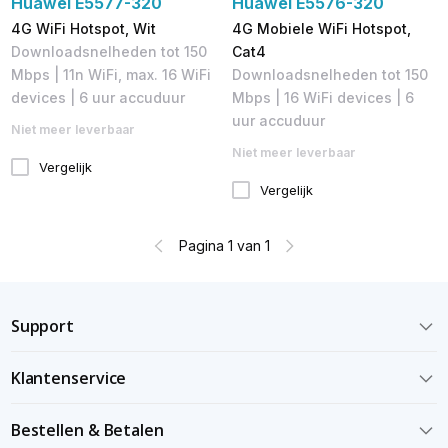
Huawei E5577-320
Huawei E5576-320
4G WiFi Hotspot, Wit
4G Mobiele WiFi Hotspot,
Downloadsnelheden tot 150
Cat4
Mbps | 11n WiFi, max. 16 WiFi
Downloadsnelheden tot 150
devices | 6 uur accuduur
Mbps​ | 16 WiFi devices | 6
uur accuduur
Niet meer leverbaar
Niet meer leverbaar
Vergelijk
Vergelijk
Pagina 1 van 1
Support
Klantenservice
Bestellen & Betalen