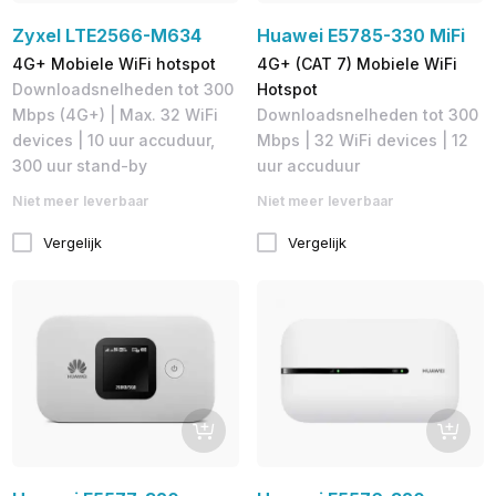
Zyxel LTE2566-M634
Huawei E5785-330 MiFi
4G+ Mobiele WiFi hotspot
4G+ (CAT 7) Mobiele WiFi
Downloadsnelheden tot 300
Hotspot
Mbps (4G+) | Max. 32 WiFi
Downloadsnelheden tot 300
devices | 10 uur accuduur,
Mbps​ | 32 WiFi devices | 12
300 uur stand-by
uur accuduur
Niet meer leverbaar
Niet meer leverbaar
Vergelijk
Vergelijk