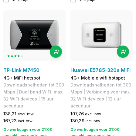
TP-Link M7450
Huawei E5785-320a MiFi
4G+ MiFi hotspot
4G+ Mobiele wifi hotspot
Downloadsnelheden tot 300
Downloadsnelheden tot 300
Mbps | Dual band WiFi, max.
Mbps | Verbinding voor max.
32 WiFi devices | 15 uur
32 WiFi devices | 12 uur
accuduur
accuduur
138,21
107,76
excl. btw
excl. btw
167,23
130,39
incl. btw
incl. btw
Op werkdagen voor 21:00
Op werkdagen voor 21:00
besteld, morgen in huis
besteld, morgen in huis