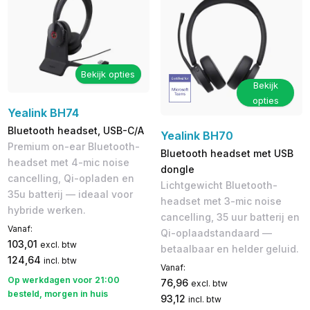
Bekijk opties
Bekijk
opties
Yealink BH74
Bluetooth headset, USB-C/A
Yealink BH70
Premium on-ear Bluetooth-
Bluetooth headset met USB
headset met 4-mic noise
dongle
cancelling, Qi-opladen en
Lichtgewicht Bluetooth-
35u batterij — ideaal voor
headset met 3-mic noise
hybride werken.
cancelling, 35 uur batterij en
Vanaf:
Qi-oplaadstandaard —
103,01
excl. btw
betaalbaar en helder geluid.
124,64
incl. btw
Vanaf:
Op werkdagen voor 21:00
76,96
excl. btw
besteld, morgen in huis
93,12
incl. btw