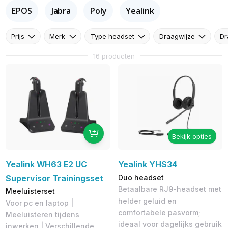
EPOS
Jabra
Poly
Yealink
Prijs
Merk
Type headset
Draagwijze
Dr
16 producten
Bekijk opties
Yealink WH63 E2 UC
Yealink YHS34
Supervisor Trainingsset
Duo headset
Betaalbare RJ9-headset met
Meeluisterset
helder geluid en
Voor pc en laptop |
comfortabele pasvorm;
Meeluisteren tijdens
ideaal voor dagelijks gebruik
inwerken | Verschillende