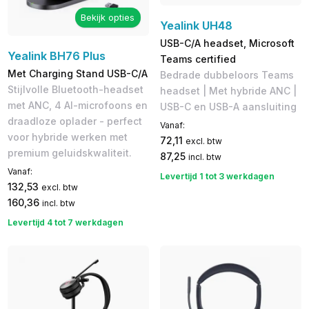
Bekijk opties
Yealink UH48
USB-C/A headset, Microsoft
Yealink BH76 Plus
Teams certified
Met Charging Stand USB-C/A
Bedrade dubbeloors Teams
Stijlvolle Bluetooth-headset
headset | Met hybride ANC |
met ANC, 4 AI-microfoons en
USB-C en USB-A aansluiting
draadloze oplader - perfect
Vanaf:
voor hybride werken met
72,11
excl. btw
premium geluidskwaliteit.
87,25
incl. btw
Vanaf:
Levertijd 1 tot 3 werkdagen
132,53
excl. btw
160,36
incl. btw
Levertijd 4 tot 7 werkdagen