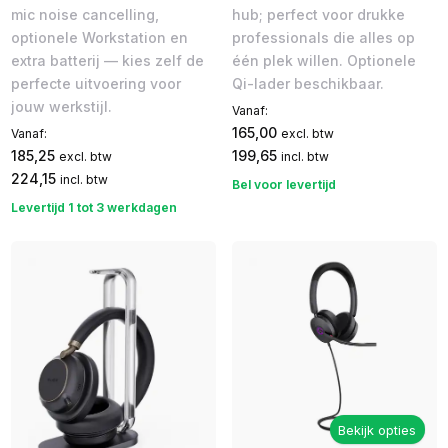
mic noise cancelling,
hub; perfect voor drukke
optionele Workstation en
professionals die alles op
extra batterij — kies zelf de
één plek willen. Optionele
perfecte uitvoering voor
Qi-lader beschikbaar.
jouw werkstijl.
Vanaf:
165,00
Vanaf:
excl. btw
185,25
199,65
excl. btw
incl. btw
224,15
incl. btw
Bel voor levertijd
Levertijd 1 tot 3 werkdagen
Bekijk opties