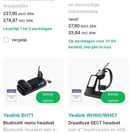
en eenvoudige
draagstijlen
implementatie.
227,00
excl. btw
Vanaf:
274,67
incl. btw
27,80
excl. btw
Levertijd 1 tot 3 werkdagen
33,64
incl. btw
Vergelijk
Op werkdagen voor 21:00
besteld, morgen in huis
Bekijk
Bekijk
opties
opties
Yealink BH71
Yealink WH66/WH67
Bluetooth mono headset
Draadloze DECT headset
Bluetooth-headset met 4-
met 4" touchscreen en USB-