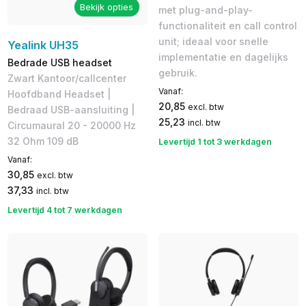
Bekijk opties
met plug-and-play-
functionaliteit en call control
unit; ideaal voor snelle
Yealink UH35
implementatie en dagelijks
Bedrade USB headset
gebruik.
Zwart Kantoor/callcenter
Vanaf:
Hoofdband Headset |
20,85
excl. btw
Bedraad USB-aansluiting |
25,23
incl. btw
Circumaural 20 - 20000 Hz
32 Ohm 109 dB
Levertijd 1 tot 3 werkdagen
Vanaf:
30,85
excl. btw
37,33
incl. btw
Levertijd 4 tot 7 werkdagen