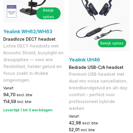
Bekijk
opties
Yealink WH62/WH63
Draadloze DECT headset
Bekijk opties
Lichte DECT-headsets met
Acoustic Shield, busylight en
Yealink UH46
draagopties — voor wie
flexibiliteit, helder geluid en
Bedrade USB-C/A headset
focus zoekt in drukke
Premium USB-headset met
omgevingen.
dual mic noise cancellation,
breedbandgeluid en all-day
Vanaf:
comfort – perfect voor
94,70
excl. btw
professioneel hybride
114,59
incl. btw
werken.
Levertijd 1 tot 3 werkdagen
Vanaf:
42,98
excl. btw
52,01
incl. btw