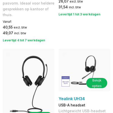
26,07
excl. btw
pasvorm. Ideaal voor heldere
31,54
incl. btw
gesprekken op kantoor of
Levertijd 1 tot 3 werkdagen
thuis.
Vanaf:
40,55
excl. btw
49,07
incl. btw
Levertijd 4 tot 7 werkdagen
Bekijk
opties
Yealink UH34
USB-A headset
Lichtgewicht USB-headset