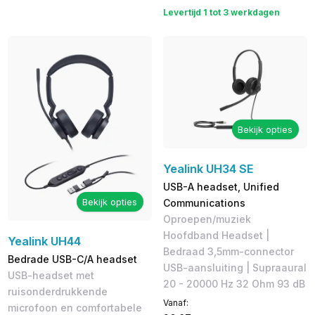
Levertijd 1 tot 3 werkdagen
Bekijk opties
Yealink UH34 SE
USB-A headset, Unified
Bekijk opties
Communications
Oproepen/muziek
Hoofdband Headset |
Yealink UH44
Bedraad 3,5mm-connector
Bedrade USB-C/A headset
USB-aansluiting | Supraaural
USB-headset met
20 - 20000 Hz 32 Ohm 93 dB
ruisonderdrukkende
Vanaf:
microfoon en comfortabele