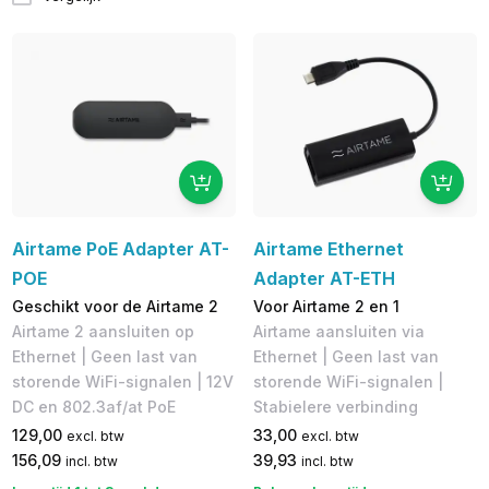
Airtame PoE Adapter AT-
Airtame Ethernet
POE
Adapter AT-ETH
Geschikt voor de Airtame 2
Voor Airtame 2 en 1
Airtame 2 aansluiten op
Airtame aansluiten via
Ethernet | Geen last van
Ethernet | Geen last van
storende WiFi-signalen | 12V
storende WiFi-signalen |
DC en ​802.3af/at PoE
Stabielere verbinding
129,00
33,00
excl. btw
excl. btw
156,09
39,93
incl. btw
incl. btw