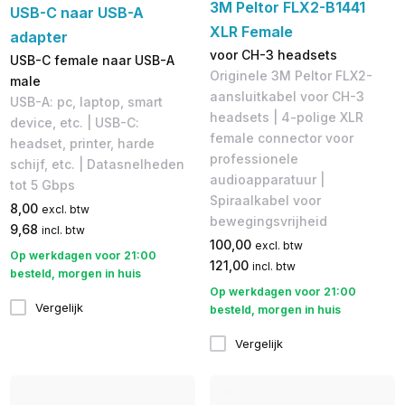
3M Peltor FLX2-B1441
USB-C naar USB-A
XLR Female
adapter
voor CH-3 headsets
USB-C female naar USB-A
Originele 3M Peltor FLX2-
male
aansluitkabel voor CH-3
USB-A: pc, laptop, smart
headsets | 4-polige XLR
device, etc. | USB-C:
female connector voor
headset, printer, harde
professionele
schijf, etc. | Datasnelheden
audioapparatuur |
tot 5 Gbps
Spiraalkabel voor
8,00
excl. btw
bewegingsvrijheid
9,68
incl. btw
100,00
excl. btw
Op werkdagen voor 21:00
121,00
incl. btw
besteld, morgen in huis
Op werkdagen voor 21:00
Vergelijk
besteld, morgen in huis
Vergelijk