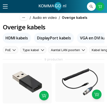
/
Audio en video
/
Overige kabels
Overige kabels
HDMI kabels
DisplayPort kabels
VGA en DVI ka
PoE
Type kabel
Aantal LAN poorten
Kabel len
9 producten