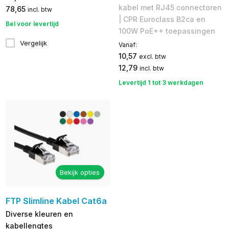
kabel met RJ45 connectoren
78,65
incl. btw
| CPR Euroclass B2ca en
Bel voor levertijd
100W PoE++ toepassingen
Vergelijk
Vanaf:
10,57
excl. btw
12,79
incl. btw
Levertijd 1 tot 3 werkdagen
Bekijk opties
FTP Slimline Kabel Cat6a
Diverse kleuren en
kabellengtes