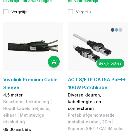
Levertijd 1 tot 3 werkdagen
Bel voor levertijd
Vergelijk
Vergelijk
Bekijk opties
Vivolink Premium Cable
ACT S/FTP CAT6A PoE++
Sleeve
100W Patchkabel
4,5 meter
Diverse kleuren,
Beschermt bekabeling |
kabellengtes en
Houdt kabels netjes bij
connectoren
elkaar | Met stevige
Prefab afgemonteerde
ritssluiting
installatiekabel, 20m |
Koperen S/FTP CAT6A solid
65,00
excl. btw