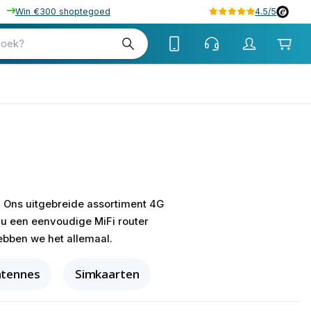
Win €300 shoptegoed
4.5/5
zoek?
. Ons uitgebreide assortiment 4G
nu een eenvoudige MiFi router
hebben we het allemaal.
tennes
Simkaarten