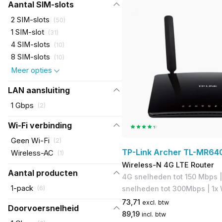
Aantal SIM-slots
2 SIM-slots
(
50
)
1 SIM-slot
(
31
)
4 SIM-slots
(
10
)
8 SIM-slots
(
10
)
Meer opties
LAN aansluiting
1 Gbps
(
2
)
Wi-Fi verbinding
Geen Wi-Fi
(
2
)
TP-Link Archer TL-MR64
Wireless-AC
(
1
)
Wireless-N 4G LTE Router
Aantal producten
4G snelheden tot 150 Mbps​ 
1-pack
snelheden tot 300Mbps | 1x
(
6
)
73,71
excl. btw
Doorvoersnelheid
89,19
incl. btw