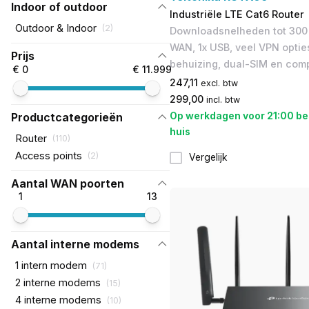
Indoor of outdoor
Industriële LTE Cat6 Router
Outdoor & Indoor
(
2
)
Downloadsnelheden tot 300 
WAN, 1x USB, veel VPN optie
Prijs
behuizing, dual-SIM en com
€ 0
€ 11.999
247,11
excl. btw
299,00
incl. btw
Op werkdagen voor 21:00 be
Productcategorieën
huis
Router
(
110
)
Access points
(
2
)
Vergelijk
Aantal WAN poorten
1
13
Aantal interne modems
1 intern modem
(
71
)
2 interne modems
(
15
)
4 interne modems
(
10
)