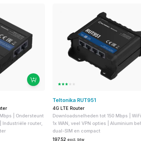
Teltonika RUT951
uter
4G LTE Router
Mbps | Ondersteunt
Downloadsnelheden tot 150 Mbps​ | WiFi
Industriële router,
1x WAN, veel VPN opties | Aluminium be
ter
dual-SIM en compact
197,52
excl. btw