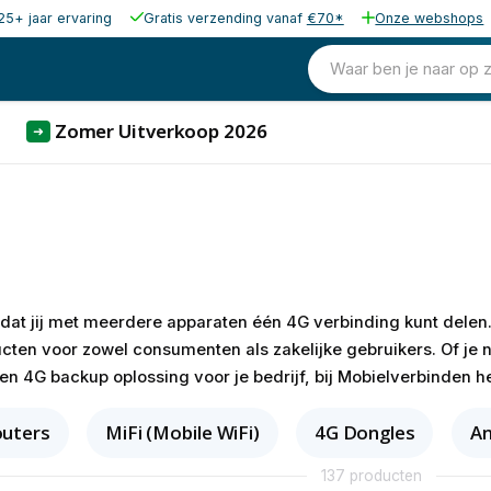
25+ jaar ervaring
Gratis verzending vanaf
€70*
Onze webshops
Waar ben je naar op 
Zomer Uitverkoop 2026
➜
dat jij met meerdere apparaten één 4G verbinding kunt delen
ten voor zowel consumenten als zakelijke gebruikers. Of je 
een 4G backup oplossing voor je bedrijf, bij Mobielverbinden 
outers
MiFi (Mobile WiFi)
4G Dongles
An
137 producten