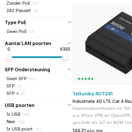
Zonder PoE
(
4
)
24V Passief
(
2
)
Type PoE
Geen PoE
(
3
)
Aantal LAN poorten
0
6355
SFP Ondersteuning
Geen SFP
(
13
)
SFP
(
2
)
SFP +
Teltonika RUT241
(
1
)
Industriële 4G LTE Cat 4 Ro
USB poorten
Downloadsnelheden tot 150 
1x USB
(
39
)
o.a. IPSec VPN en OpenVPN | 
Nee
(
33
)
geschikt als IoT en M2M rou
1x USB poort
(
16
)
144,21
excl. btw