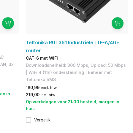
Teltonika RUT361 Industriële LTE-A/4G+
router
AC
CAT-6 met WiFi
AN, 3x
Downloadsnelheid: 300 Mbps, Upload: 50 Mbps
| WiFi 4 (11n) ondersteuning | Beheer met
Teltonika RMS
180,99
excl. btw
en in
219,00
incl. btw
Op werkdagen voor 21:00 besteld, morgen in
huis
Vergelijk