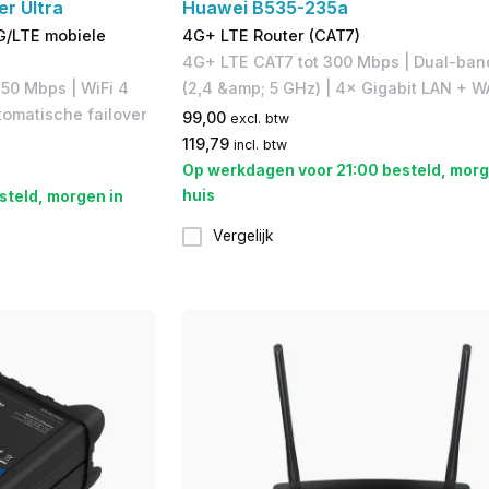
er Ultra
Huawei B535-235a
/LTE mobiele
4G+ LTE Router (CAT7)
4G+ LTE CAT7 tot 300 Mbps | Dual-ban
50 Mbps | WiFi 4
(2,4 &amp; 5 GHz) | 4× Gigabit LAN + 
tomatische failover
99,00
excl. btw
119,79
incl. btw
Op werkdagen voor 21:00 besteld, morg
huis
steld, morgen in
Vergelijk