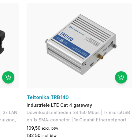
Teltonika TRB140
Industriële LTE Cat 4 gateway
, 3x LAN,
Downloadsnelheden tot 150 Mbps​ | 1x microUSB
huizing,
en 1x SMA-connctor | 1x Gigabit Ethernetpoort
109,50
excl. btw
132,50
incl. btw