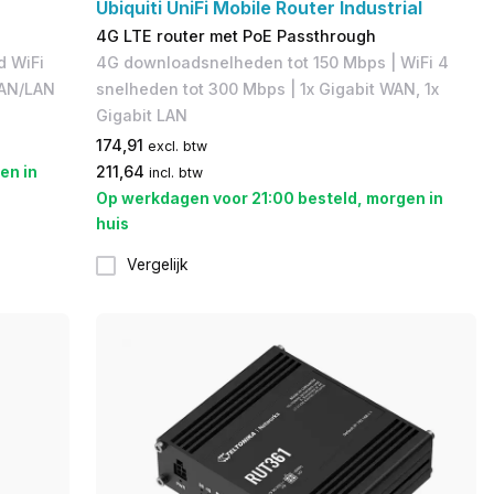
Ubiquiti UniFi Mobile Router Industrial
4G LTE router met PoE Passthrough
d WiFi
4G downloadsnelheden tot 150 Mbps​ | WiFi 4
WAN/LAN
snelheden tot 300 Mbps | 1x Gigabit WAN, 1x
Gigabit LAN​
174,91
excl. btw
en in
211,64
incl. btw
Op werkdagen voor 21:00 besteld, morgen in
huis
Vergelijk