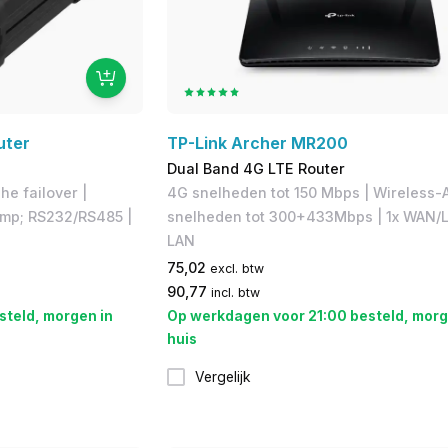
uter
TP-Link Archer MR200
Dual Band 4G LTE Router
e failover |
4G snelheden tot 150 Mbps​ | Wireless-
&amp; RS232/RS485 |
snelheden tot 300+433Mbps | 1x WAN/L
LAN
75,02
excl. btw
90,77
incl. btw
steld, morgen in
Op werkdagen voor 21:00 besteld, morg
huis
Vergelijk