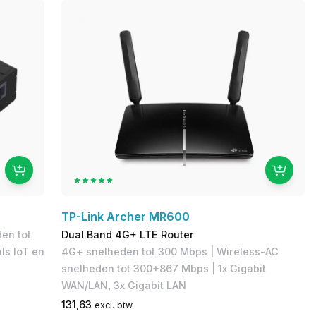
TP-Link Archer MR600
en tot
Dual Band 4G+ LTE Router
als IoT en
4G+ snelheden tot 300 Mbps​ | Wireless-AC
snelheden tot 300+867 Mbps | 1x Gigabit
WAN/LAN, 3x Gigabit LAN​
131,63
excl. btw