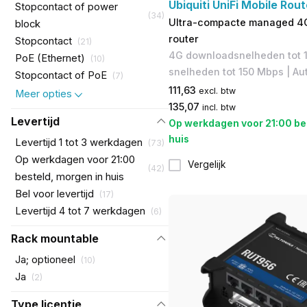
Ubiquiti UniFi Mobile Rout
Stopcontact of power
(
34
)
Ultra-compacte managed 4G
block
router
Stopcontact
(
21
)
4G downloadsnelheden tot 1
PoE (Ethernet)
(
10
)
snelheden tot 150 Mbps | Au
Stopcontact of PoE
(
7
)
111,63
excl. btw
Meer opties
135,07
incl. btw
Levertijd
Op werkdagen voor 21:00 be
huis
Levertijd 1 tot 3 werkdagen
(
73
)
Op werkdagen voor 21:00
Vergelijk
(
42
)
besteld, morgen in huis
Bel voor levertijd
(
17
)
Levertijd 4 tot 7 werkdagen
(
6
)
Rack mountable
Ja; optioneel
(
10
)
Ja
(
2
)
Type licentie