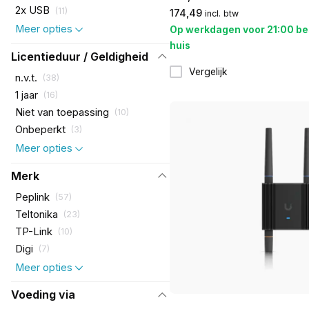
2x USB
(
11
)
174,49
incl. btw
Meer opties
Op werkdagen voor 21:00 be
huis
Licentieduur / Geldigheid
Vergelijk
n.v.t.
(
38
)
1 jaar
(
16
)
Niet van toepassing
(
10
)
Onbeperkt
(
3
)
Meer opties
Merk
Peplink
(
57
)
Teltonika
(
23
)
TP-Link
(
10
)
Digi
(
7
)
Meer opties
Voeding via