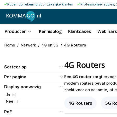
Kopen op rekening voor zakelijke klanten
Professioneel advies, 
Producten
Kennisblog
Klantcases
Webinars
Home
/
Netwerk
/
4G en 5G
/
4G Routers
4G Routers
Sorteer op
Per pagina
Een
4G router
zorgt ervoor 
modem routers bevat produc
Display aanwezig
zoekt voor op vakantie, of 
Ja
(
9
)
Nee
(
3
)
4G Routers
5G R
PoE