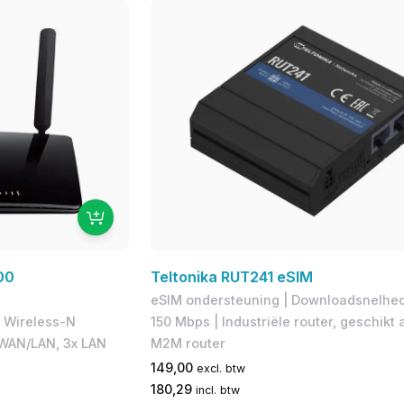
00
Teltonika RUT241 eSIM
eSIM ondersteuning | Downloadsnelhed
| Wireless-N
150 Mbps | Industriële router, geschikt 
 WAN/LAN, 3x LAN
M2M router
149,00
excl. btw
180,29
incl. btw