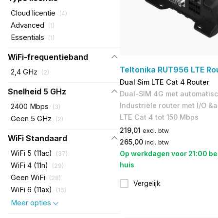
Cloud licentie
(
4
)
Advanced
(
1
)
Essentials
(
1
)
WiFi-frequentieband
Teltonika RUT956 LTE Ro
2,4 GHz
(
2
)
Dual Sim LTE Cat 4 Router
Snelheid 5 GHz
Dual-SIM 4G met automatisch
Industriële router met I/O 
2400 Mbps
(
3
)
LTE Cat 4 tot 150 Mbps
Geen 5 GHz
(
2
)
219,01
excl. btw
WiFi Standaard
265,00
incl. btw
WiFi 5 (11ac)
Op werkdagen voor 21:00 be
(
37
)
huis
WiFi 4 (11n)
(
29
)
Geen WiFi
(
28
)
Vergelijk
WiFi 6 (11ax)
(
16
)
Meer opties