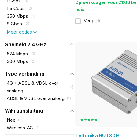
1 Gbps
(
3
)
Op werkdagen voor 21:00 be
1.5 Gbps
(
2
)
huis
350 Mbps
(
2
)
Vergelijk
8 Gbps
(
2
)
Meer opties
Snelheid 2,4 GHz
574 Mbps
(
3
)
300 Mbps
(
2
)
Type verbinding
4G + ADSL & VDSL over
(
2
)
analoog
ADSL & VDSL over analoog
(
1
)
WiFi aansluiting
Nee
(
11
)
Wireless-AC
(
1
)
Teltonika RUTX09