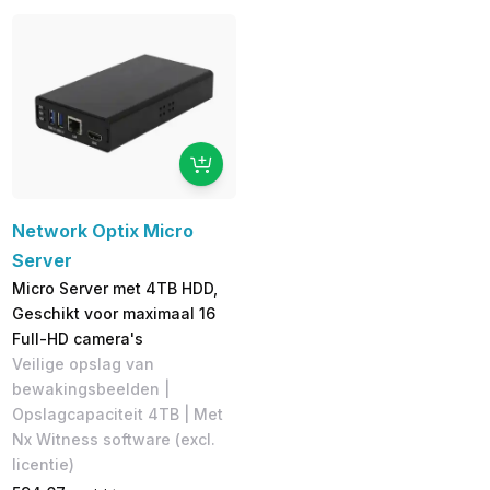
Network Optix Micro
Server
Micro Server met 4TB HDD,
Geschikt voor maximaal 16
Full-HD camera's
Veilige opslag van
bewakingsbeelden |
Opslagcapaciteit 4TB | Met
Nx Witness software (excl.
licentie)