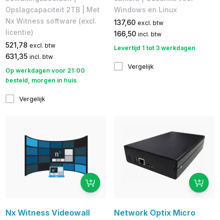
Opslagcapaciteit 2TB | Met
Windows en Linux
Nx Witness software (excl.
137,60
excl. btw
licentie)
166,50
incl. btw
521,78
excl. btw
Levertijd 1 tot 3 werkdagen
631,35
incl. btw
Vergelijk
Op werkdagen voor 21:00
besteld, morgen in huis
Vergelijk
Nx Witness Videowall
Network Optix Micro