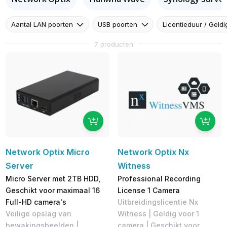
Aantal LAN poorten
USB poorten
Licentieduur / Geldi
7 producten
Network Optix Micro
Network Optix Nx
Server
Witness
Micro Server met 2TB HDD,
Professional Recording
Geschikt voor maximaal 16
License 1 Camera
Full-HD camera's
Uitbreidingslicentie Nx
Veilige opslag van
Witness | Geldig voor 1
bewakingsbeelden |
camera | Geschikt voor