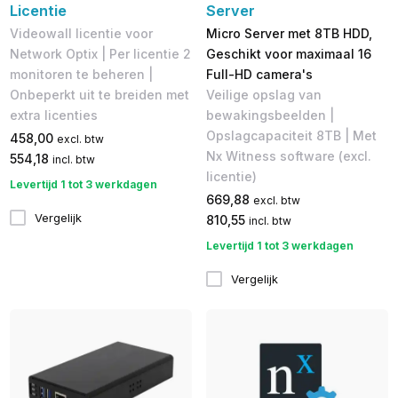
Licentie
Server
Videowall licentie voor
Micro Server met 8TB HDD,
Network Optix | Per licentie 2
Geschikt voor maximaal 16
monitoren te beheren |
Full-HD camera's
Onbeperkt uit te breiden met
Veilige opslag van
extra licenties
bewakingsbeelden |
Opslagcapaciteit 8TB | Met
458,00
excl. btw
Nx Witness software (excl.
554,18
incl. btw
licentie)
Levertijd 1 tot 3 werkdagen
669,88
excl. btw
Vergelijk
810,55
incl. btw
Levertijd 1 tot 3 werkdagen
Vergelijk