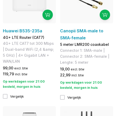
Huawei B535-235a
Canopii SMA-male to
4G+ LTE Router (CAT7)
SMA-female
4G+ LTE CAT7 tot 300 Mbps
5 meter LMR200 coaxkabel
| Dual-band WiFi (2,4 &amp;
Connector 1: SMA-male |
5 GHz) | 4× Gigabit LAN +
Connector 2: SMA-female |
WAN/LAN
Lengte: 5 meter
99,00
excl. btw
19,00
excl. btw
119,79
incl. btw
22,99
incl. btw
Op werkdagen voor 21:00
Op werkdagen voor 21:00
besteld, morgen in huis
besteld, morgen in huis
Vergelijk
Vergelijk