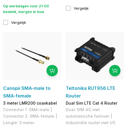
Op werkdagen voor 21:00
Vergelijk
besteld, morgen in huis
Vergelijk
Canopii SMA-male to
Teltonika RUT956 LTE
SMA-female
Router
3 meter LMR200 coaxkabel
Dual Sim LTE Cat 4 Router
Connector 1: SMA-male | ​
Dual-SIM 4G met
Connector 2: SMA-female |
automatische failover |
Lengte: 3 meter
Industriële router met I/O