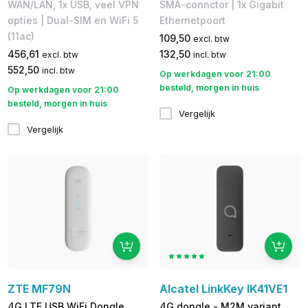
WAN/LAN, 1x USB, veel VPN
SMA-connctor | 1x Gigabit
opties | Dual-SIM en WiFi 5
Ethernetpoort
(11ac)
109,50
excl. btw
456,61
132,50
excl. btw
incl. btw
552,50
incl. btw
Op werkdagen voor 21:00
besteld, morgen in huis
Op werkdagen voor 21:00
besteld, morgen in huis
Vergelijk
Vergelijk
ZTE MF79N
Alcatel LinkKey IK41VE1
4G LTE USB WiFi Dongle
4G dongle - M2M variant