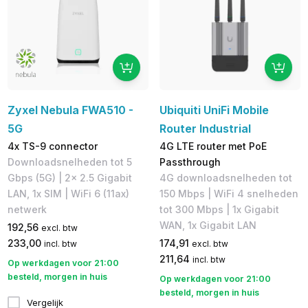
Zyxel Nebula FWA510 -
Ubiquiti UniFi Mobile
5G
Router Industrial
4x TS-9 connector
4G LTE router met PoE
Downloadsnelheden tot 5
Passthrough
Gbps (5G)​ | 2x 2.5 Gigabit
4G downloadsnelheden tot
LAN, 1x SIM | WiFi 6 (11ax)
150 Mbps​ | WiFi 4 snelheden
netwerk
tot 300 Mbps | 1x Gigabit
WAN, 1x Gigabit LAN​
192,56
excl. btw
233,00
174,91
incl. btw
excl. btw
211,64
incl. btw
Op werkdagen voor 21:00
besteld, morgen in huis
Op werkdagen voor 21:00
besteld, morgen in huis
Vergelijk