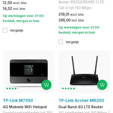
&amp; RS232/RS485 | LTE
12,00
excl. btw
Cat 4 tot 150 Mbps
14,52
incl. btw
219,01
excl. btw
Op werkdagen voor 21:00
265,00
incl. btw
besteld, morgen in huis
Op werkdagen voor 21:00
Vergelijk
besteld, morgen in huis
Vergelijk
TP-Link M7350
TP-Link Archer MR200
4G Mobiele WiFi Hotspot
Dual Band 4G LTE Router
Downloadsnelheden tot 150
4G snelheden tot 150 Mbps​ |