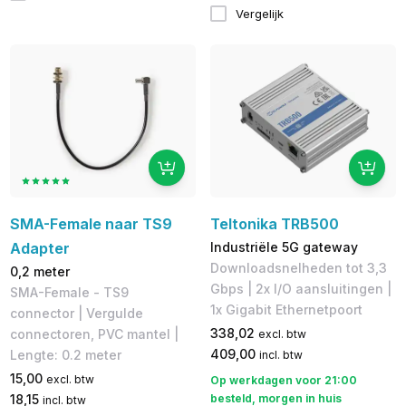
Vergelijk
SMA-Female naar TS9
Teltonika TRB500
Adapter
Industriële 5G gateway
Downloadsnelheden tot 3,3
0,2 meter
Gbps | 2x I/O aansluitingen |
SMA-Female - TS9
1x Gigabit Ethernetpoort
connector | Vergulde
338,02
connectoren, PVC mantel |
excl. btw
409,00
Lengte: 0.2 meter
incl. btw
15,00
excl. btw
Op werkdagen voor 21:00
18,15
besteld, morgen in huis
incl. btw