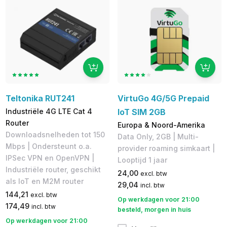
Teltonika RUT241
VirtuGo 4G/5G Prepaid
Industriële 4G LTE Cat 4
IoT SIM 2GB
Router
Europa & Noord-Amerika
Downloadsnelheden tot 150
Data Only, 2GB | Multi-
Mbps | Ondersteunt o.a.
provider roaming simkaart |
IPSec VPN en OpenVPN |
Looptijd 1 jaar
Industriële router, geschikt
24,00
excl. btw
als IoT en M2M router
29,04
incl. btw
144,21
excl. btw
Op werkdagen voor 21:00
174,49
incl. btw
besteld, morgen in huis
Op werkdagen voor 21:00