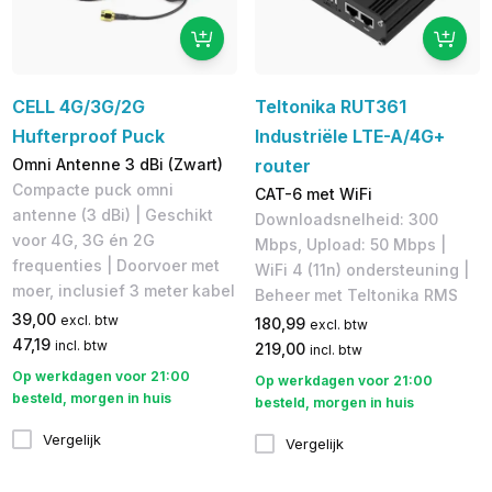
CELL 4G/3G/2G
Teltonika RUT361
Hufterproof Puck
Industriële LTE-A/4G+
Omni Antenne 3 dBi (Zwart)
router
Compacte puck omni
CAT-6 met WiFi
antenne (3 dBi) | Geschikt
Downloadsnelheid: 300
voor 4G, 3G én 2G
Mbps, Upload: 50 Mbps |
frequenties | Doorvoer met
WiFi 4 (11n) ondersteuning |
moer, inclusief 3 meter kabel
Beheer met Teltonika RMS
39,00
excl. btw
180,99
excl. btw
47,19
incl. btw
219,00
incl. btw
Op werkdagen voor 21:00
Op werkdagen voor 21:00
besteld, morgen in huis
besteld, morgen in huis
Vergelijk
Vergelijk