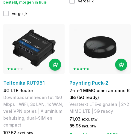
Vergelijk
besteld, morgen in huis
Vergelijk
Teltonika RUT951
Poynting Puck-2
4G LTE Router
2-in-1 MIMO omni antenne 6
Downloadsnelheden tot 150
dBi (5G ready)
Mbps​ | WiFi, 3x LAN, 1x WAN,
Versterkt LTE-signalen | 2x2
veel VPN opties | Aluminium
MIMO LTE | 5G ready
behuizing, dual-SIM en
71,03
excl. btw
compact
85,95
incl. btw
197,52
excl. btw