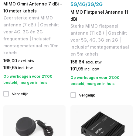
MIMO Omni Antenne 7 dBi -
5G/4G/3G/2G
10 meter kabels
MIMO Flatpanel Antenne 11
Zeer sterke omni MIMO
dBi
antenne (7 dBi) | Geschikt
Sterke MIMO flatpanel
voor 4G, 3G én 2G
antenne​ (11 dBi) | Geschikt
frequenties | Inclusief
voor 5G, 4G, 3G en 2G |
montagemateriaal en 10m
Inclusief montagemateriaal
kabels
en 5m kabels​
165,00
excl. btw
158,64
excl. btw
199,65
incl. btw
191,95
incl. btw
Op werkdagen voor 21:00
Op werkdagen voor 21:00
besteld, morgen in huis
besteld, morgen in huis
Vergelijk
Vergelijk