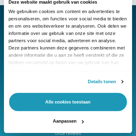
Deze website maakt gebruik van cookies
We gebruiken cookies om content en advertenties te
personaliseren, om functies voor social media te bieden
en om ons websiteverkeer te analyseren. Ook delen we
informatie over uw gebruik van onze site met onze
Nieuwsbrief
partners voor social media, adverteren en analyse.
Klantenservice
Deze partners kunnen deze gegevens combineren met
andere informatie die u aan ze heeft verstrekt of die ze
hebben verzameld op basis van uw gebruik van hun
services.
Details tonen
© Copyright KommaGo
Alle cookies toestaan
Algemene voorwaarden
Privacyverklaring
Aanpassen
Cookies
Onze reviews