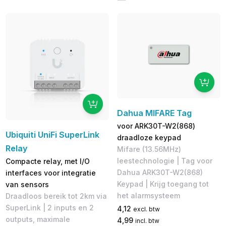
Dahua MIFARE Tag
voor ARK30T-W2(868)
Ubiquiti UniFi SuperLink
draadloze keypad
Relay
Mifare (13.56MHz)
leestechnologie | Tag voor
Compacte relay, met I/O
Dahua ARK30T-W2(868)
interfaces voor integratie
Keypad | Krijg toegang tot
van sensors
het alarmsysteem
Draadloos bereik tot 2km via
SuperLink | 2 inputs en 2
4,12
excl. btw
outputs, maximale
4,99
incl. btw