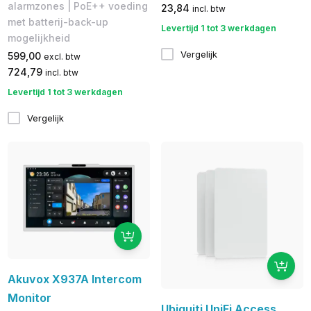
alarmzones | PoE++ voeding
23,84
incl. btw
met batterij-back-up
Levertijd 1 tot 3 werkdagen
mogelijkheid
Vergelijk
599,00
excl. btw
724,79
incl. btw
Levertijd 1 tot 3 werkdagen
Vergelijk
Akuvox X937A Intercom
Monitor
Ubiquiti UniFi Access