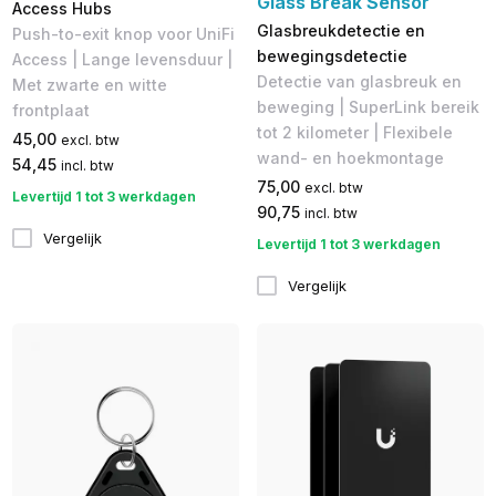
Glass Break Sensor
Access Hubs
Glasbreukdetectie en
Push-to-exit knop voor UniFi
bewegingsdetectie
Access | Lange levensduur |
Detectie van glasbreuk en
Met zwarte en witte
beweging | SuperLink bereik
frontplaat
tot 2 kilometer | Flexibele
45,00
excl. btw
wand- en hoekmontage
54,45
incl. btw
75,00
excl. btw
Levertijd 1 tot 3 werkdagen
90,75
incl. btw
Vergelijk
Levertijd 1 tot 3 werkdagen
Vergelijk