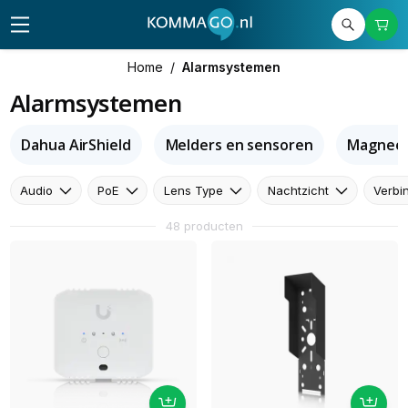
Home
/
Alarmsystemen
Alarmsystemen
Dahua AirShield
Melders en sensoren
Magneet
Audio
PoE
Lens Type
Nachtzicht
Verbi
48 producten