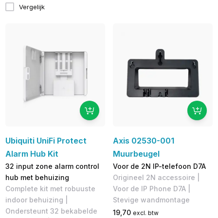
Vergelijk
Ubiquiti UniFi Protect
Axis 02530-001
Alarm Hub Kit
Muurbeugel
32 input zone alarm control
Voor de 2N IP-telefoon D7A
hub met behuizing
Origineel 2N accessoire |
Complete kit met robuuste
Voor de IP Phone D7A |
indoor behuizing |
Stevige wandmontage
Ondersteunt 32 bekabelde
19,70
excl. btw