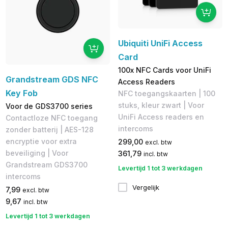
Ubiquiti UniFi Access
Card
100x NFC Cards voor UniFi
Grandstream GDS NFC
Access Readers
Key Fob
NFC toegangskaarten | 100
stuks, kleur zwart | Voor
Voor de GDS3700 series
UniFi Access readers en
Contactloze NFC toegang
intercoms
zonder batterij | AES-128
encryptie voor extra
299,00
excl. btw
beveiliging | Voor
361,79
incl. btw
Grandstream GDS3700
Levertijd 1 tot 3 werkdagen
intercoms
Vergelijk
7,99
excl. btw
9,67
incl. btw
Levertijd 1 tot 3 werkdagen