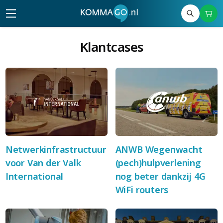
Klantcases
Netwerkinfrastructuur
ANWB Wegenwacht
voor Van der Valk
(pech)hulpverlening
International
nog beter dankzij 4G
WiFi routers