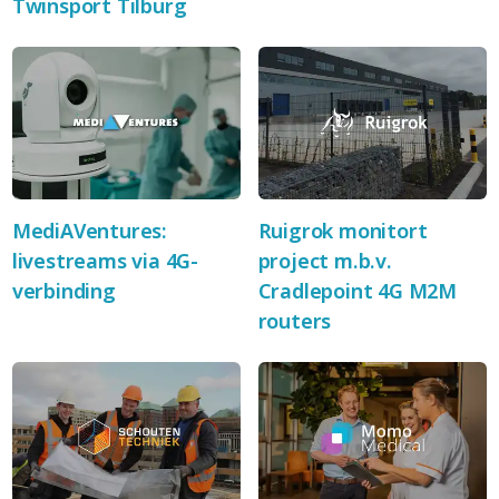
Twinsport Tilburg
MediAVentures:
Ruigrok monitort
livestreams via 4G-
project m.b.v.
verbinding
Cradlepoint 4G M2M
routers