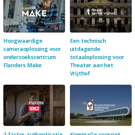
Hoogwaardige
Een technisch
cameraoplossing voor
uitdagende
onderzoekscentrum
totaaloplossing voor
Flanders Make
Theater aan het
Vrijthof
2-factor authenticatie
KommaGo voorziet