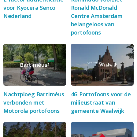
voor Kyocera Senco
Ronald McDonald
Nederland
Centre Amsterdam
belangeloos van
portofoons
Nachtploeg Bartiméus
4G Portofoons voor de
verbonden met
milieustraat van
Motorola portofoons
gemeente Waalwijk