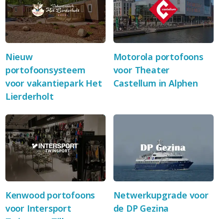
Nieuw
Motorola portofoons
portofoonsysteem
voor Theater
voor vakantiepark Het
Castellum in Alphen
Lierderholt
Kenwood portofoons
Netwerkupgrade voor
voor Intersport
de DP Gezina