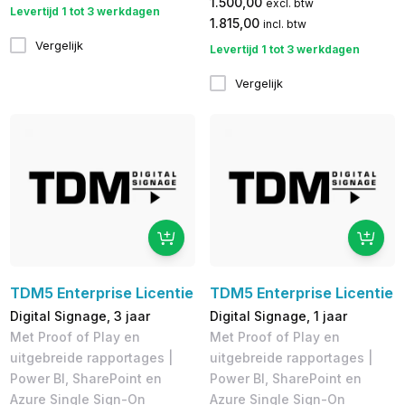
1.500,00
excl. btw
Levertijd 1 tot 3 werkdagen
1.815,00
incl. btw
Vergelijk
Levertijd 1 tot 3 werkdagen
Vergelijk
TDM5 Enterprise Licentie
TDM5 Enterprise Licentie
Digital Signage, 3 jaar
Digital Signage, 1 jaar
Met Proof of Play en
Met Proof of Play en
uitgebreide rapportages |
uitgebreide rapportages |
Power BI, SharePoint en
Power BI, SharePoint en
Azure Single Sign-On
Azure Single Sign-On