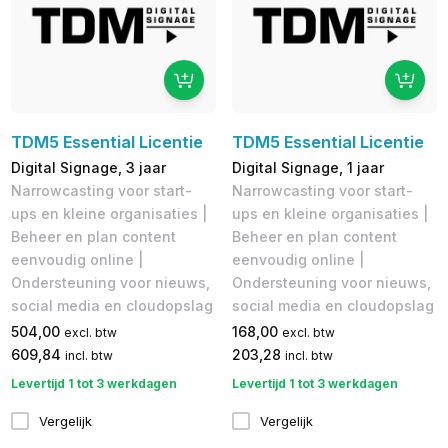
TDM5 Essential Licentie
TDM5 Essential Licentie
Digital Signage, 3 jaar
Digital Signage, 1 jaar
Narrowcasting voor start-
Narrowcasting voor start-
ups en kleine organisaties |
ups en kleine organisaties |
Beheer en plan content
Beheer en plan content
eenvoudig online |
eenvoudig online |
Ondersteuning voor nieuws,
Ondersteuning voor nieuws,
social media en cloudopslag
social media en cloudopslag
504,00
168,00
excl. btw
excl. btw
609,84
203,28
incl. btw
incl. btw
Levertijd 1 tot 3 werkdagen
Levertijd 1 tot 3 werkdagen
Vergelijk
Vergelijk