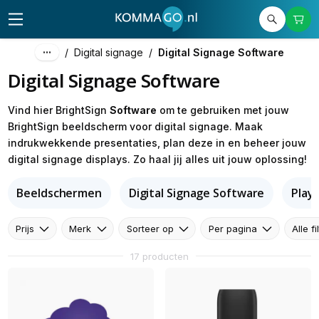
/
Digital signage
/
Digital Signage Software
Digital Signage Software
Vind hier BrightSign
Software
om te gebruiken met jouw
BrightSign beeldscherm voor digital signage. Maak
indrukwekkende presentaties, plan deze in en beheer jouw
digital signage displays. Zo haal jij alles uit jouw oplossing!
Beeldschermen
Digital Signage Software
Play
Prijs
Merk
Sorteer op
Per pagina
Alle fi
17 producten