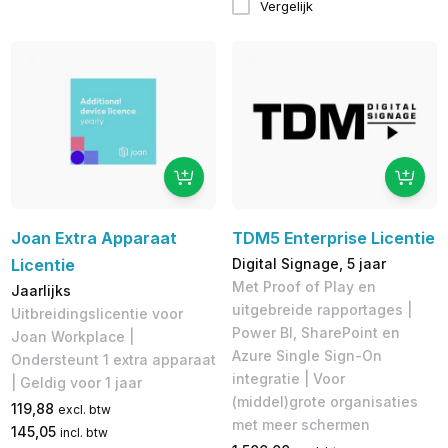
Vergelijk
Joan Extra Apparaat
TDM5 Enterprise Licentie
Licentie
Digital Signage, 5 jaar
Met Proof of Play en
Jaarlijks
uitgebreide rapportages |
Uitbreidingslicentie voor
Power BI, SharePoint en
Joan Workplace |
Azure Single Sign-On
Ondersteunt 1 extra apparaat
integratie | Voor
| Geldig voor 1 jaar
(middel)grote organisaties
119,88
excl. btw
met meer schermen
145,05
incl. btw