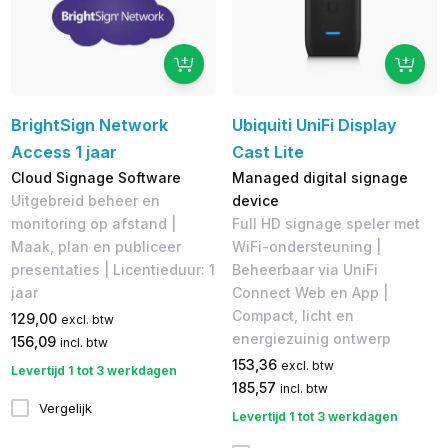
BrightSign Network
Ubiquiti UniFi Display
Access 1 jaar
Cast Lite
Cloud Signage Software
Managed digital signage
Uitgebreid beheer en
device
monitoring op afstand |
Full HD signage speler met
Maak, plan en publiceer
WiFi-ondersteuning |
presentaties | Licentieduur: 1
Beheerbaar via UniFi
jaar
Connect Web en App |
Compact, licht en
129,00
excl. btw
energiezuinig ontwerp
156,09
incl. btw
153,36
excl. btw
Levertijd 1 tot 3 werkdagen
185,57
incl. btw
Vergelijk
Levertijd 1 tot 3 werkdagen