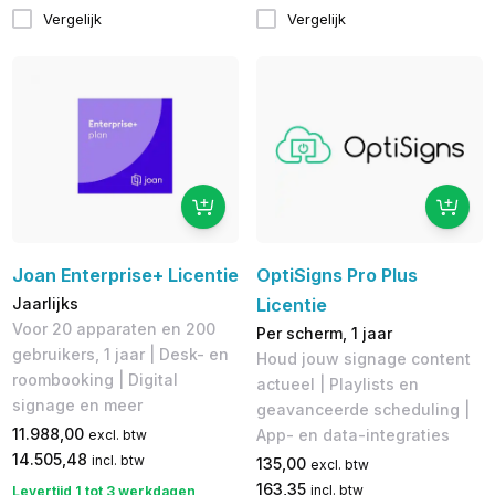
Vergelijk
Vergelijk
Joan Enterprise+ Licentie
OptiSigns Pro Plus
Jaarlijks
Licentie
Voor 20 apparaten en 200
Per scherm, 1 jaar
gebruikers, 1 jaar | Desk- en
Houd jouw signage content
roombooking | Digital
actueel | Playlists en
signage en meer
geavanceerde scheduling |
11.988,00
App- en data-integraties
excl. btw
14.505,48
incl. btw
135,00
excl. btw
163,35
incl. btw
Levertijd 1 tot 3 werkdagen