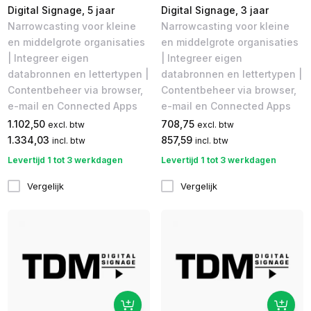
Digital Signage, 5 jaar
Digital Signage, 3 jaar
Narrowcasting voor kleine
Narrowcasting voor kleine
en middelgrote organisaties
en middelgrote organisaties
| Integreer eigen
| Integreer eigen
databronnen en lettertypen |
databronnen en lettertypen |
Contentbeheer via browser,
Contentbeheer via browser,
e-mail en Connected Apps
e-mail en Connected Apps
1.102,50
708,75
excl. btw
excl. btw
1.334,03
857,59
incl. btw
incl. btw
Levertijd 1 tot 3 werkdagen
Levertijd 1 tot 3 werkdagen
Vergelijk
Vergelijk