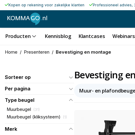
Kopen op rekening voor zakelijke klanten
Professioneel advies, 
Producten
Kennisblog
Klantcases
Webinars
Home
/
Presenteren
/
Bevestiging en montage
Bevestiging e
Sorteer op
Per pagina
Muur- en plafondbeuge
Type beugel
Muurbeugel
(
31
)
Muurbeugel (kliksysteem)
(
1
)
Merk