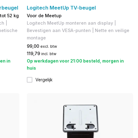
rbeugel
Logitech MeetUp TV-beugel
ot 52 kg
Voor de Meetup
ch |
Logitech MeetUp monteren aan display |
thetische
Bevestigen aan VESA-punten | Nette en veilige
montage
99,00
excl. btw
119,79
incl. btw
en in
Op werkdagen voor 21:00 besteld, morgen in
huis
Vergelijk