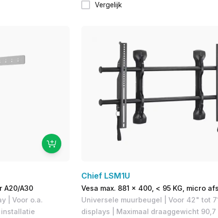
Vergelijk
Chief LSM1U
r A20/A30
Vesa max. 881 x 400, < 95 KG, micro afs
y | Voor o.a.
Universele muurbeugel | Voor 42" tot 7
installatie
displays | Maximaal draaggewicht 90,7