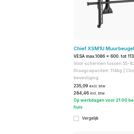
Chief XSM1U Muurbeuge
VESA max.1086 x 600. tot 11
Voor schermen tussen 55-82
Draagcapaciteit: 114kg | Cl
bevestiging
235,09
excl. btw
284,46
incl. btw
Op werkdagen voor 21:00 be
huis
Vergelijk