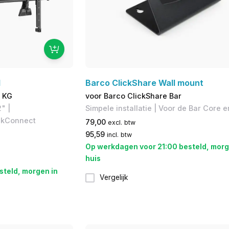
l
Barco ClickShare Wall mount
3 KG
voor Barco ClickShare Bar
" |
Simpele installatie | Voor de Bar Core e
ickConnect
79,00
excl. btw
95,59
incl. btw
Op werkdagen voor 21:00 besteld, morg
huis
steld, morgen in
Vergelijk