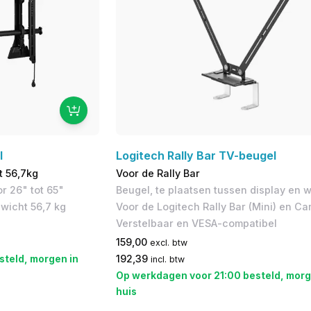
l
Logitech Rally Bar TV-beugel
t 56,7kg
Voor de Rally Bar
r 26" tot 65"
Beugel, te plaatsen tussen display en 
wicht 56,7 kg
Voor de Logitech Rally Bar (Mini) en Ca
Verstelbaar en VESA-compatibel
159,00
excl. btw
steld, morgen in
192,39
incl. btw
Op werkdagen voor 21:00 besteld, morg
huis