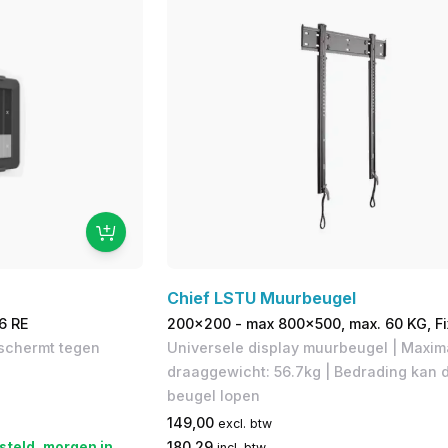
Chief LSTU Muurbeugel
6 RE
200x200 - max 800x500, max. 60 KG, Fi
eschermt tegen
Universele display muurbeugel | Maxim
draaggewicht: 56.7kg | Bedrading kan 
beugel lopen
149,00
excl. btw
steld, morgen in
180,29
incl. btw