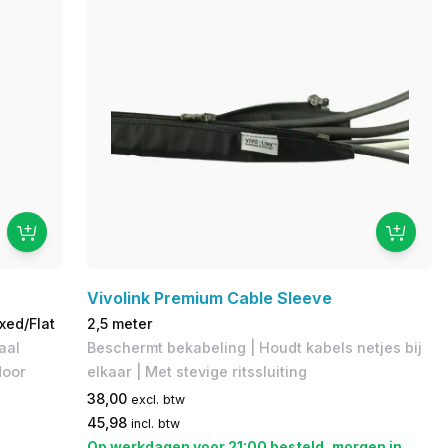
Vivolink Premium Cable Sleeve
xed/Flat
2,5 meter
aal
Beschermt bekabeling | Houdt kabels netjes bij
door
elkaar | Met stevige ritssluiting
38,00
excl. btw
45,98
incl. btw
Op werkdagen voor 21:00 besteld, morgen in