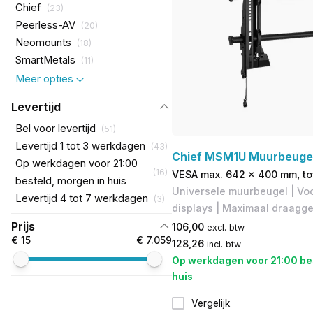
Chief
(
23
)
Peerless-AV
(
20
)
Neomounts
(
18
)
SmartMetals
(
11
)
Meer opties
Levertijd
Bel voor levertijd
(
51
)
Levertijd 1 tot 3 werkdagen
(
43
)
Chief MSM1U Muurbeuge
Op werkdagen voor 21:00
(
16
)
VESA max. 642 x 400 mm, to
besteld, morgen in huis
Universele muurbeugel | Voo
Levertijd 4 tot 7 werkdagen
(
3
)
displays | Maximaal draagge
Prijs
106,00
excl. btw
€ 15
€ 7.059
128,26
incl. btw
Op werkdagen voor 21:00 be
huis
Vergelijk