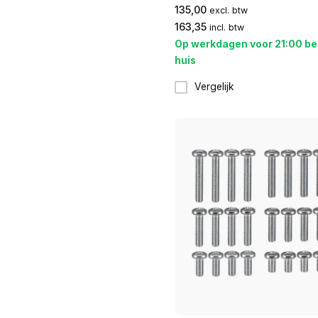
135,00
excl. btw
163,35
incl. btw
Op werkdagen voor 21:00 be
huis
Vergelijk