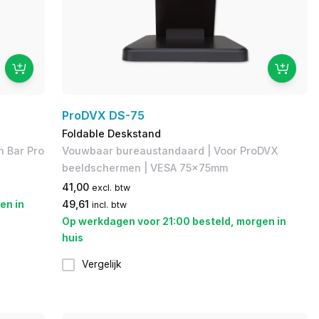
ProDVX DS-75
Foldable Deskstand
n Bar Pro
Vouwbaar bureaustandaard | Voor ProDVX
beeldschermen | VESA 75x75mm
41,00
excl. btw
en in
49,61
incl. btw
Op werkdagen voor 21:00 besteld, morgen in
huis
Vergelijk