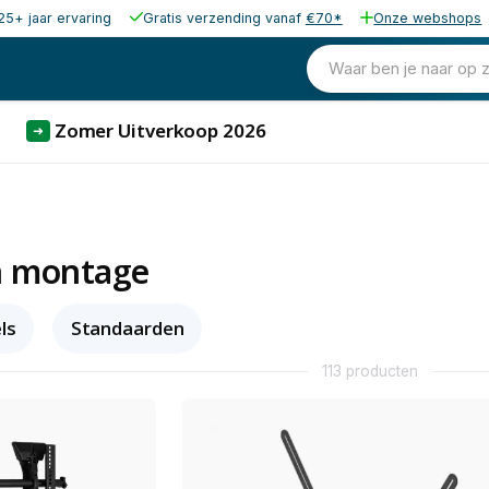
25+ jaar ervaring
Gratis verzending vanaf
€70*
Onze webshops
Waar ben je naar op 
Zomer Uitverkoop 2026
➜
n montage
ls
Standaarden
113 producten