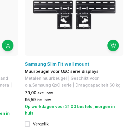
Samsung Slim Fit wall mount
Muurbeugel voor QxC serie displays
wand |
Metalen muurbeugel | Geschikt voor
mera |
o.a.Samsung QxC serie | Draagcapaciteit 60 kg
79,00
excl. btw
95,59
incl. btw
Op werkdagen voor 21:00 besteld, morgen in
huis
en in
Vergelijk