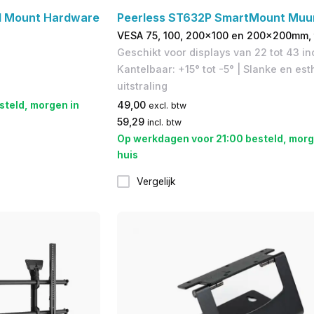
el Mount Hardware
Peerless ST632P SmartMount Muu
VESA 75, 100, 200x100 en 200x200mm, t
Geschikt voor displays van 22 tot 43 in
Kantelbaar: +15° tot -5° | Slanke en es
uitstraling
steld, morgen in
49,00
excl. btw
59,29
incl. btw
Op werkdagen voor 21:00 besteld, morg
huis
Vergelijk