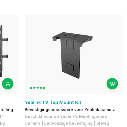
Yealink TV Top Mount Kit
telling
Bevestigingsaccessoire voor Yealink camera
1"
Geschikt voor de Yealink’s Meetingboard
 kg
Camera | Eenvoudige bevestiging | Stevig