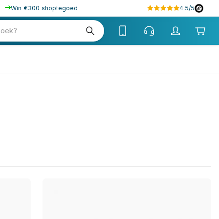
Win €300 shoptegoed
4.5/5
zoek?