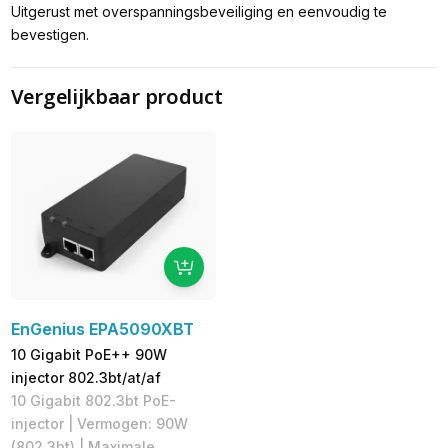
Uitgerust met overspanningsbeveiliging en eenvoudig te
bevestigen.
Vergelijkbaar product
EnGenius EPA5090XBT
10 Gigabit PoE++ 90W
injector 802.3bt/at/af
10 Gigabit 802.3bt PoE-
injector | Vermogen: 90W
(802.3bt) | Maximale