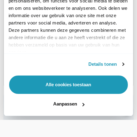
personaliseren, om functies voor social media te bieden
119,99
74,00
excl. btw
e
en om ons websiteverkeer te analyseren. Ook delen we
145,19
64,00
incl. btw
e
informatie over uw gebruik van onze site met onze
77,44
in
partners voor social media, adverteren en analyse.
Deze partners kunnen deze gegevens combineren met
LAN AANSLUITING
2.5 Gbps
10 Gbps
1 Gbps
andere informatie die u aan ze heeft verstrekt of die ze
hebben verzameld op basis van uw gebruik van hun
services.
AANTAL LAN POORTEN
1
1
1
Details tonen
POE
802.3bt PoE++ (60W)
802.3bt PoE++ (60W)
802.3bt
Alle cookies toestaan
WIL JIJ ADVIES OP MAAT?
Aanpassen
Vraag het onze experts!
Bel ons