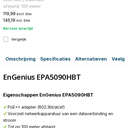
afstand: 100 meter
119,99
excl. btw
145,19
incl. btw
Bel voor levertijd
Vergelijk
Omschrijving
Specificaties
Alternatieven
Veelge
EnGenius EPA5090HBT
Eigenschappen EnGenius EPA5090HBT
PoE++ adapter (802.3bt/at/af)
Voorziet netwerkapparatuur van een dataverbinding en
stroom
Tot op 100 meter afstand