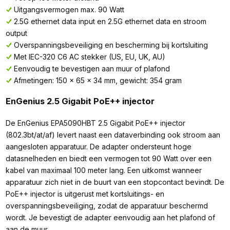
Uitgangsvermogen max. 90 Watt
2.5G ethernet data input en 2.5G ethernet data en stroom
output
Overspanningsbeveiliging en bescherming bij kortsluiting
Met IEC-320 C6 AC stekker (US, EU, UK, AU)
Eenvoudig te bevestigen aan muur of plafond
Afmetingen: 150 x 65 x 34 mm, gewicht: 354 gram
EnGenius 2.5 Gigabit PoE++ injector
De EnGenius EPA5090HBT 2.5 Gigabit PoE++ injector
(802.3bt/at/af) levert naast een dataverbinding ook stroom aan
aangesloten apparatuur. De adapter ondersteunt hoge
datasnelheden en biedt een vermogen tot 90 Watt over een
kabel van maximaal 100 meter lang. Een uitkomst wanneer
apparatuur zich niet in de buurt van een stopcontact bevindt. De
PoE++ injector is uitgerust met kortsluitings- en
overspanningsbeveiliging, zodat de apparatuur beschermd
wordt. Je bevestigt de adapter eenvoudig aan het plafond of
aan de muur.