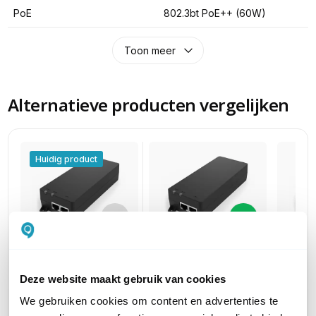
PoE
802.3bt PoE++ (60W)
Toon meer
Alternatieve producten vergelijken
Huidig product
EnGenius
EnGen
EnGenius
EPA5090XBT
EPA50
EPA5090HBT
Deze website maakt gebruik van cookies
10 Gigabit PoE++ 90W
Gigabi
2.5 Gigabit PoE++ 90W
We gebruiken cookies om content en advertenties te
injector 802.3bt/at/af
injector
injector 802.3bt/at/af