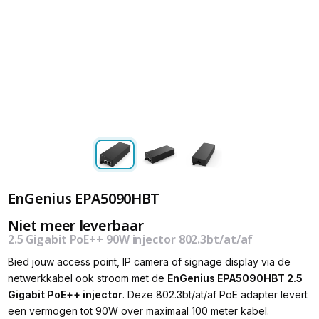
EnGenius EPA5090HBT
Niet meer leverbaar
2.5 Gigabit PoE++ 90W injector 802.3bt/at/af
Bied jouw access point, IP camera of signage display via de
netwerkkabel ook stroom met de
EnGenius EPA5090HBT 2.5
Gigabit PoE++ injector
. Deze 802.3bt/at/af PoE adapter levert
een vermogen tot 90W over maximaal 100 meter kabel.