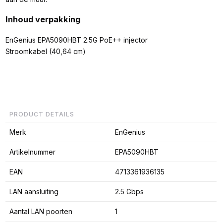
Inhoud verpakking
EnGenius EPA5090HBT 2.5G PoE++ injector
Stroomkabel (40,64 cm)
PRODUCT DETAILS
Merk
EnGenius
Artikelnummer
EPA5090HBT
EAN
4713361936135
LAN aansluiting
2.5 Gbps
Aantal LAN poorten
1