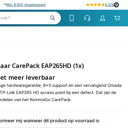
Win €300 shoptegoed
4.5/5
zoek?
Jaar CarePack EAP265HD (1x)
et meer leverbaar
nge hardwaregarantie, 8x5 support en een vervangend Omada
TP-Link EAP265 HD access point bij een defect. Dat zijn de
ordelen van het KommaGo CarePack.
formeer mij wanneer dit product op voorraad is