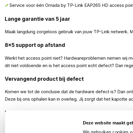
Service voor één Omada by TP-Link EAP265 HD access poin
Lange garantie van 5 jaar
Maak langdurig zorgeloos gebruik van jouw TP-Link netwerk. 
8x5 support op afstand
Werkt het access point niet? Hardwareproblemen nemen wij met p
dit niet voldoende en is het access point echt defect? Dan r
Vervangend product bij defect
Komen we tot de conclusie dat de hardware defect is? Dan ontv
Deze bij ons ophalen kan in overleg. Jij zorgt dat het kapotte a
De kleine lettertjes
Deze website maakt ge
Het KommaGo CarePack is te gebruiken binnen Nederland en B
We gebruiken cookies om