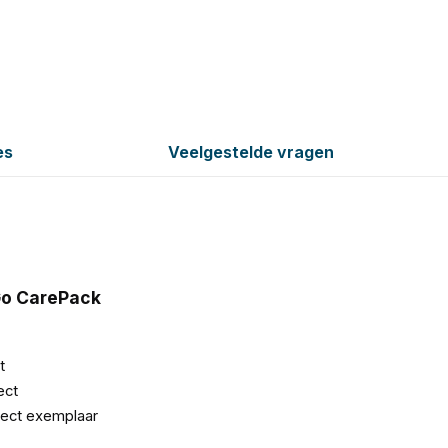
es
Veelgestelde vragen
)
o CarePack
t
ect
fect exemplaar