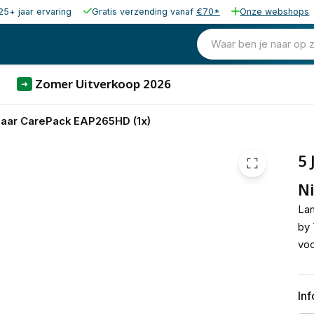
25+ jaar ervaring
Gratis verzending vanaf
€70*
Onze webshops
Waar ben je naar op 
Zomer Uitverkoop 2026
➜
Jaar CarePack EAP265HD (1x)
5 
Ni
La
by 
vo
In