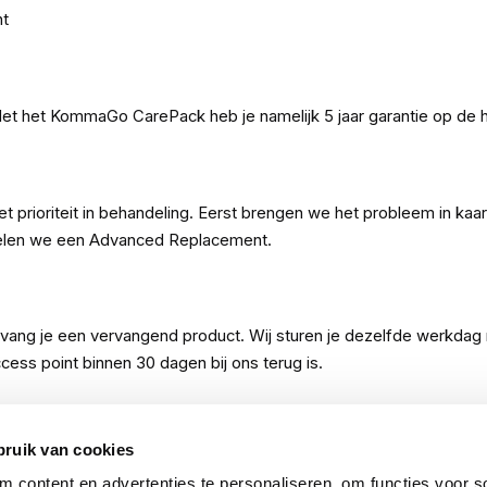
t
Met het KommaGo CarePack heb je namelijk 5 jaar garantie op d
rioriteit in behandeling. Eerst brengen we het probleem in kaart
egelen we een Advanced Replacement.
ang je een vervangend product. Wij sturen je dezelfde werkdag n
ccess point binnen 30 dagen bij ons terug is.
bruik van cookies
elgië. Je schaft dit CarePack tegelijk aan met het Omada by T
 content en advertenties te personaliseren, om functies voor so