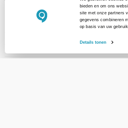
direct mee en maak zorgeloos gebruik van jouw access point. 
bieden en om ons websit
site met onze partners 
gegevens combineren met
op basis van uw gebruik
PRODUCT DETAILS
Merk
Details tonen
Artikelnummer
WIL JIJ ADVIES OP MAAT?
Vraag het onze
experts!