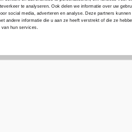
Bekijk alle voorwaarden onder downloads.
everkeer te analyseren. Ook delen we informatie over uw gebru
voor social media, adverteren en analyse. Deze partners kunnen
 andere informatie die u aan ze heeft verstrekt of die ze heb
 van hun services.
TP-Link CarePack
EAP265HD-CarePack