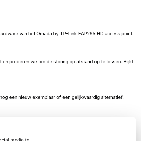
e hardware van het Omada by TP-Link EAP265 HD access point.
 en proberen we om de storing op afstand op te lossen. Blijkt
og een nieuw exemplaar of een gelijkwaardig alternatief.
P-Link EAP265 HD access point. Bestel het KommaGo CarePack
cial media te