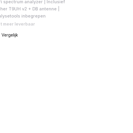
i spectrum analyzer | Inclusief
cher T9UH v2 + DB antenne |
alysetools inbegrepen
t meer leverbaar
Vergelijk