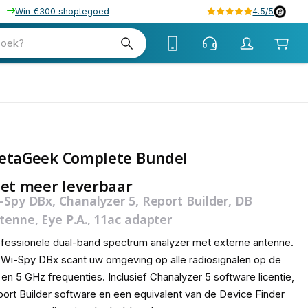
Win €300 shoptegoed
4.5/5
zoek?
etaGeek Complete Bundel
et meer leverbaar
-Spy DBx, Chanalyzer 5, Report Builder, DB
tenne, Eye P.A., 11ac adapter
fessionele dual-band spectrum analyzer met externe antenne.
Wi-Spy DBx scant uw omgeving op alle radiosignalen op de
 en 5 GHz frequenties. Inclusief Chanalyzer 5 software licentie,
ort Builder software en een equivalent van de Device Finder