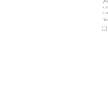
WiF
Ar
An
Nie