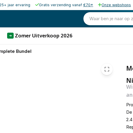
25+ jaar ervaring
Gratis verzending vanaf
€70*
Onze webshops
Waar ben je naar op 
Zomer Uitverkoop 2026
➜
plete Bundel
M
Ni
Wi
an
Pro
De 
2.4
Rep