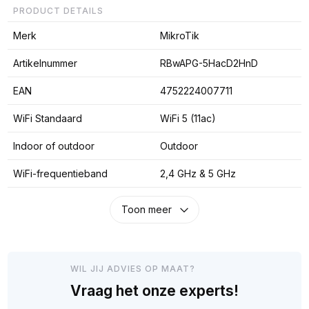
PRODUCT DETAILS
Merk
MikroTik
Artikelnummer
RBwAPG-5HacD2HnD
EAN
4752224007711
WiFi Standaard
WiFi 5 (11ac)
Indoor of outdoor
Outdoor
WiFi-frequentieband
2,4 GHz & 5 GHz
Toon meer
WIL JIJ ADVIES OP MAAT?
Vraag het onze experts!