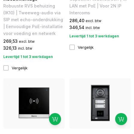
Robuuste RVS behuizing
LAN met PoE | Voor 2N IP
(IK10) | Tweeweg-audio via
Intercoms
SIP met echo-onderdrukking
286,40
excl. btw
| Eenvoudige PoE-installatie
346,54
incl. btw
voor voeding en netwerk
Levertijd 1 tot 3 werkdagen
269,53
excl. btw
Vergelijk
326,13
incl. btw
Levertijd 1 tot 3 werkdagen
Vergelijk