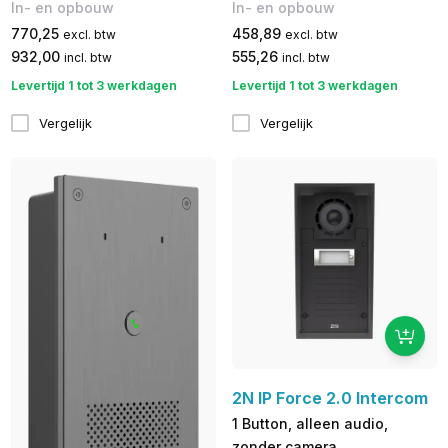
In- en opbouw
In- en opbouw
770,25
458,89
excl. btw
excl. btw
932,00
555,26
incl. btw
incl. btw
Levertijd 1 tot 3 werkdagen
Levertijd 1 tot 3 werkdagen
Vergelijk
Vergelijk
2N IP Force 2.0 Intercom
1 Button, alleen audio,
zonder camera