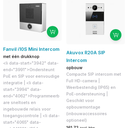
Fanvil i10S Mini Intercom
Akuvox R20A SIP
met één drukknop
Intercom
<li data-start="3942" data-
opbouw
end="3991">Ondersteunt
Compacte SIP intercom met
PoE en SIP voor eenvoudige
Full HD-camera |
integratie | <li data-
Weerbestendig (IP65) en
start="3994" data-
PoE-ondersteuning |
end="4062">Programmeerb
Geschikt voor
are sneltoets en
opbouwmontage
ingebouwde relais voor
(inbouwaccessoires
toegangscontrole | <li data-
optioneel)
start="4065" data-
161,72
excl. btw