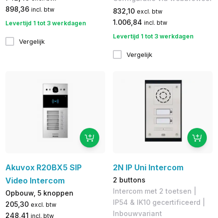
898,36
incl. btw
832,10
excl. btw
1.006,84
incl. btw
Levertijd 1 tot 3 werkdagen
Levertijd 1 tot 3 werkdagen
Vergelijk
Vergelijk
Akuvox R20BX5 SIP
2N IP Uni Intercom
Video Intercom
2 buttons
Intercom met 2 toetsen |
Opbouw, 5 knoppen
IP54 & IK10 gecertificeerd |
205,30
excl. btw
Inbouwvariant
248,41
incl. btw