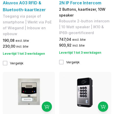
Akuvox A03 RFID &
2N IP Force Intercom
Bluetooth-kaartlezer
2 Buttons, kaartlezer, 10W
speaker
Toegang via pasje of
Robuuste 2-button intercom
smartphone | Werkt via PoE
| 10 Watt speaker | IK10 &
of Wiegand | Inbouw en
IP69-gecertificeerd
opbouw
747,04
excl. btw
190,08
excl. btw
903,92
incl. btw
230,00
incl. btw
Levertijd 1 tot 3 werkdagen
Levertijd 1 tot 3 werkdagen
Vergelijk
Vergelijk