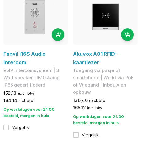
Fanvil i16S Audio
Akuvox A01 RFID-
Intercom
kaartlezer
VoIP intercomsysteem | 3
Toegang via pasje of
Watt speaker | IK10 &amp;
smartphone | Werkt via PoE
IP65 gecertificeerd
of Wiegand | Inbouw en
opbouw
152,18
excl. btw
184,14
136,46
incl. btw
excl. btw
165,12
incl. btw
Op werkdagen voor 21:00
besteld, morgen in huis
Op werkdagen voor 21:00
besteld, morgen in huis
Vergelijk
Vergelijk