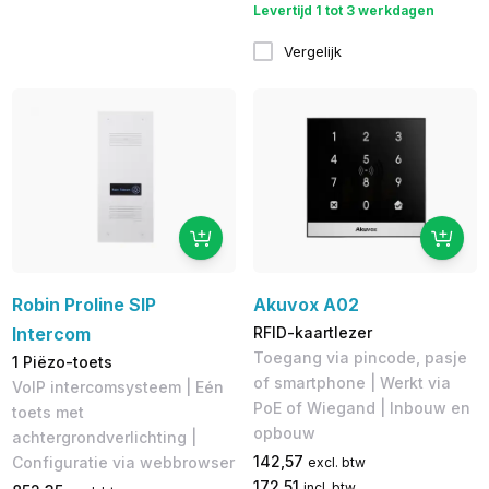
Levertijd 1 tot 3 werkdagen
Vergelijk
Robin Proline SIP
Akuvox A02
Intercom
RFID-kaartlezer
Toegang via pincode, pasje
1 Piëzo-toets
of smartphone | Werkt via
VoIP intercomsysteem | Eén
PoE of Wiegand | Inbouw en
toets met
opbouw
achtergrondverlichting |
142,57
Configuratie via webbrowser
excl. btw
172,51
incl. btw