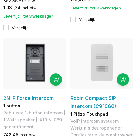
852,35
excl. btw
1.031,34
incl. btw
Levertijd 1 tot 3 werkdagen
Levertijd 1 tot 3 werkdagen
Vergelijk
Vergelijk
2N IP Force Intercom
Robin Compact SIP
1 button
Intercom (C91060)
Robuuste 1-button intercom |
1 Piëzo Touchpad
1 Watt speaker | IK10 & IP69-
​VoIP intercom systeem |
gecertificeerd
Werkt als deuropenener |
742,45
Configuratie via webbrowser
excl. btw