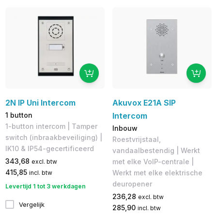
2N IP Uni Intercom
Akuvox E21A SIP
1 button
Intercom
1-button intercom | Tamper
Inbouw
switch (inbraakbeveiliging) |
Roestvrijstaal,
IK10 & IP54-gecertificeerd
vandaalbestendig | Werkt
343,68
met elke VoIP-centrale |
excl. btw
415,85
Werkt met elke elektrische
incl. btw
deuropener
Levertijd 1 tot 3 werkdagen
236,28
excl. btw
Vergelijk
285,90
incl. btw