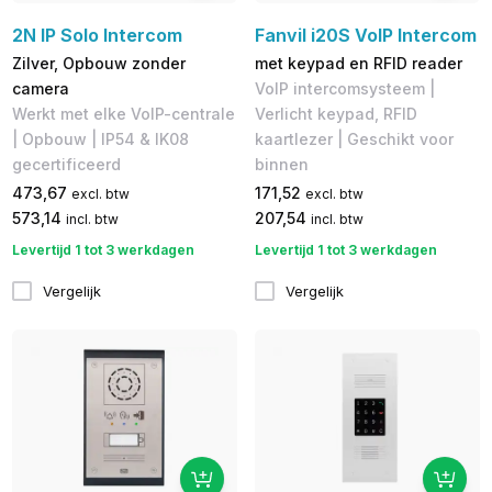
2N IP Solo Intercom
Fanvil i20S VoIP Intercom
Zilver, Opbouw zonder
met keypad en RFID reader
camera
VoIP intercomsysteem | ​
Werkt met elke VoIP-centrale
Verlicht keypad, RFID
| Opbouw | IP54 & IK08
kaartlezer | Geschikt voor
gecertificeerd
binnen
473,67
171,52
excl. btw
excl. btw
573,14
207,54
incl. btw
incl. btw
Levertijd 1 tot 3 werkdagen
Levertijd 1 tot 3 werkdagen
Vergelijk
Vergelijk