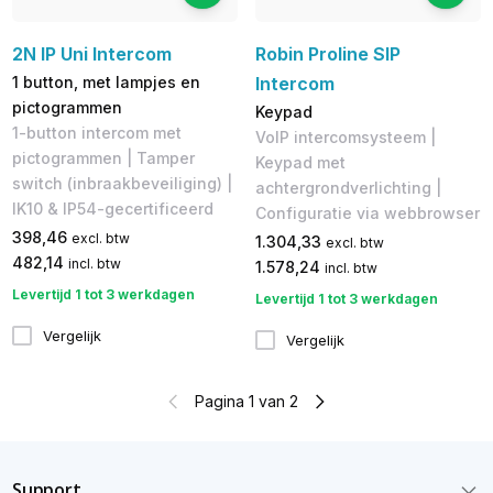
2N IP Uni Intercom
Robin Proline SIP
1 button, met lampjes en
Intercom
pictogrammen
Keypad
1-button intercom met
VoIP intercomsysteem |
pictogrammen | Tamper
Keypad met
switch (inbraakbeveiliging) |
achtergrondverlichting |
IK10 & IP54-gecertificeerd
Configuratie via webbrowser
398,46
excl. btw
1.304,33
excl. btw
482,14
incl. btw
1.578,24
incl. btw
Levertijd 1 tot 3 werkdagen
Levertijd 1 tot 3 werkdagen
Vergelijk
Vergelijk
Pagina 1 van 2
Support