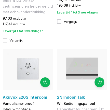
end="4123">IP54-
195,68
incl. btw
certificering en helder geluid
met echo-onderdrukking
Levertijd 1 tot 3 werkdagen
97,03
excl. btw
Vergelijk
117,41
incl. btw
Levertijd 1 tot 3 werkdagen
Vergelijk
Akuvox E20S Intercom
2N Indoor Talk
Vandalisme-proof,
Wit Bedieningspaneel
Inbouwmontage
Capacitief touchscreen | 1x