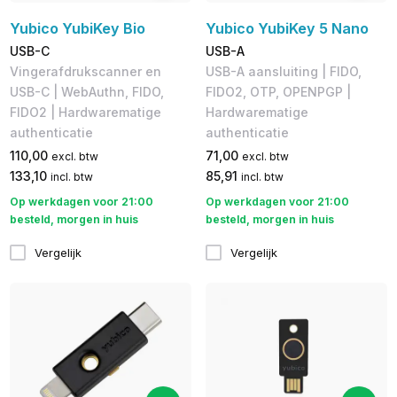
Yubico YubiKey Bio
Yubico YubiKey 5 Nano
USB-C
USB-A
Vingerafdrukscanner en
USB-A aansluiting | FIDO,
USB-C | WebAuthn, FIDO,
FIDO2, OTP, OPENPGP |
FIDO2 | Hardwarematige
Hardwarematige
authenticatie
authenticatie
110,00
71,00
excl. btw
excl. btw
133,10
85,91
incl. btw
incl. btw
Op werkdagen voor 21:00
Op werkdagen voor 21:00
besteld, morgen in huis
besteld, morgen in huis
Vergelijk
Vergelijk