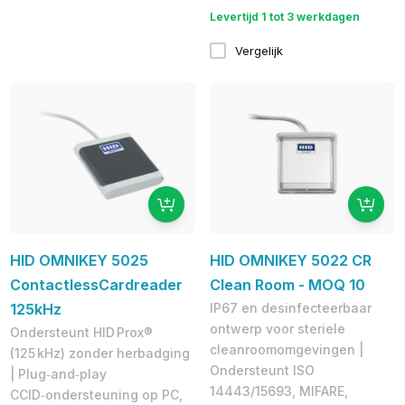
Levertijd 1 tot 3 werkdagen
Vergelijk
HID OMNIKEY 5025
HID OMNIKEY 5022 CR
ContactlessCardreader
Clean Room - MOQ 10
125kHz
IP67 en desinfecteerbaar
ontwerp voor steriele
Ondersteunt HID Prox®
cleanroomomgevingen |
(125 kHz) zonder herbadging
Ondersteunt ISO
| Plug‑and‑play
14443/15693, MIFARE,
CCID‑ondersteuning op PC,