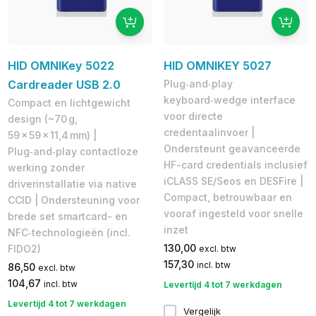
HID OMNIKey 5022
HID OMNIKEY 5027
Cardreader USB 2.0
Plug‑and‑play
keyboard‑wedge interface
Compact en lichtgewicht
voor directe
design (~70 g,
credentaalinvoer |
59 × 59 × 11,4 mm) |
Ondersteunt geavanceerde
Plug‑and‑play contactloze
HF-card credentials inclusief
werking zonder
iCLASS SE/Seos en DESFire |
driverinstallatie via native
Compact, betrouwbaar en
CCID | Ondersteuning voor
vooraf ingesteld voor snelle
brede set smartcard- en
inzet
NFC‑technologieën (incl.
130,00
FIDO2)
excl. btw
157,30
incl. btw
86,50
excl. btw
104,67
incl. btw
Levertijd 4 tot 7 werkdagen
Levertijd 4 tot 7 werkdagen
Vergelijk