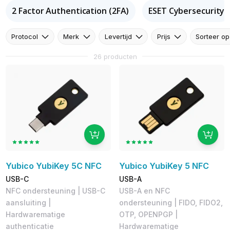
2 Factor Authentication (2FA)
ESET Cybersecurity
Protocol
Merk
Levertijd
Prijs
Sorteer op
26 producten
Yubico YubiKey 5C NFC
Yubico YubiKey 5 NFC
USB-C
USB-A
NFC ondersteuning | USB-C
USB-A en NFC
aansluiting |
ondersteuning | FIDO, FIDO2,
Hardwarematige
OTP, OPENPGP |
authenticatie
Hardwarematige