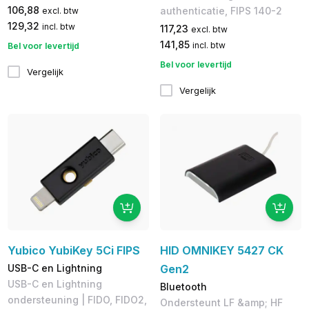
106,88
authenticatie, FIPS 140-2
excl. btw
129,32
incl. btw
117,23
excl. btw
141,85
incl. btw
Bel voor levertijd
Bel voor levertijd
Vergelijk
Vergelijk
Yubico YubiKey 5Ci FIPS
HID OMNIKEY 5427 CK
USB-C en Lightning
Gen2
USB-C en Lightning
Bluetooth
ondersteuning | FIDO, FIDO2,
Ondersteunt LF &amp; HF