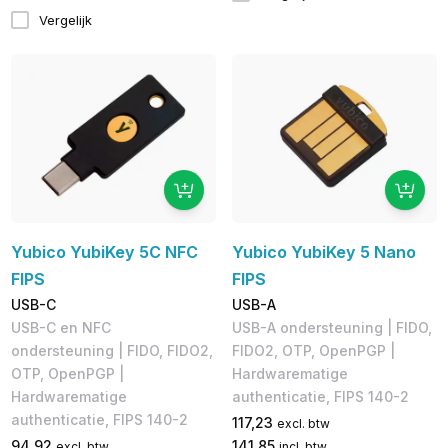
Vergelijk
Yubico YubiKey 5C NFC
Yubico YubiKey 5 Nano
FIPS
FIPS
USB-C
USB-A
USB-C en NFC
USB-A ondersteuning | FIDO,
ondersteuning | FIDO, FIDO2,
FIDO2, OTP, OpenPGP |
OTP, OpenPGP |
Hardwarematige
Hardwarematige
authenticatie, FIPS 140-2
authenticatie, FIPS 140-2
117,23
excl. btw
94,92
141,85
excl. btw
incl. btw