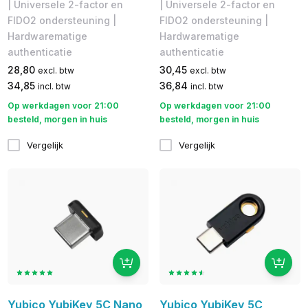
| Universele 2-factor en
| Universele 2-factor en
FIDO2 ondersteuning |
FIDO2 ondersteuning |
Hardwarematige
Hardwarematige
authenticatie
authenticatie
28,80
30,45
excl. btw
excl. btw
34,85
36,84
incl. btw
incl. btw
Op werkdagen voor 21:00
Op werkdagen voor 21:00
besteld, morgen in huis
besteld, morgen in huis
Vergelijk
Vergelijk
Yubico YubiKey 5C Nano
Yubico YubiKey 5C