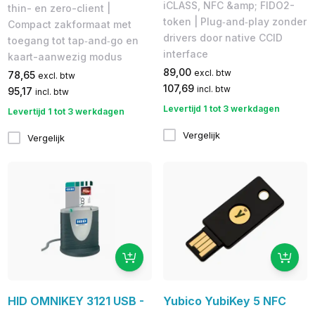
iCLASS, NFC &amp; FIDO2-
thin- en zero-client |
token | Plug‑and‑play zonder
Compact zakformaat met
drivers door native CCID
toegang tot tap‑and‑go en
interface
kaart-aanwezig modus
89,00
excl. btw
78,65
excl. btw
107,69
incl. btw
95,17
incl. btw
Levertijd 1 tot 3 werkdagen
Levertijd 1 tot 3 werkdagen
Vergelijk
Vergelijk
HID OMNIKEY 3121 USB -
Yubico YubiKey 5 NFC