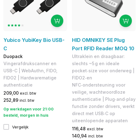
Yubico YubiKey Bio USB-
HID OMNIKEY SE Plug
C
Port RFID Reader MOQ 10
Duopack
Ultraklein en draagbaar:
Vingerafdrukscanner en
slechts ~5 g en ideale
USB-C | WebAuthn, FIDO,
pocket‑size voor onderweg |
FIDO2 | Hardwarematige
FIDO2‑en
authenticatie
NFC‑ondersteuning voor
veilige, wachtwoordloze
209,00
excl. btw
authenticatie | Plug‑and‑play
252,89
incl. btw
functie zonder drivers, werkt
Op werkdagen voor 21:00
direct met USB‑C op
besteld, morgen in huis
uiteenlopende apparaten
Vergelijk
116,48
excl. btw
140,94
incl. btw