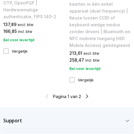
OTP, OpenPGP |
kaarten in één enkel
Hardwarematige
apparaat (dual‑frequency) |
authenticatie, FIPS 140-2
Keuze tussen CCID of
137,89
keyboard‑wedge modus
excl. btw
166,85
zonder drivers | Bluetooth en
incl. btw
NFC mobiele toegang (HID
Bel voor levertijd
Mobile Access) geïntegreerd
Vergelijk
213,61
excl. btw
258,47
incl. btw
Bel voor levertijd
Vergelijk
Pagina 1 van 2
Support