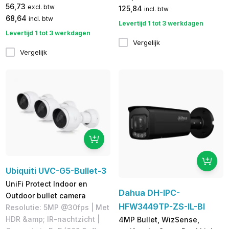
56,73
excl. btw
125,84
incl. btw
68,64
incl. btw
Levertijd 1 tot 3 werkdagen
Levertijd 1 tot 3 werkdagen
Vergelijk
Vergelijk
Ubiquiti UVC-G5-Bullet-3
UniFi Protect Indoor en
Dahua DH-IPC-
Outdoor bullet camera
HFW3449TP-ZS-IL-Bl
Resolutie: 5MP @30fps | Met
HDR &amp; IR-nachtzicht |
4MP Bullet, WizSense,