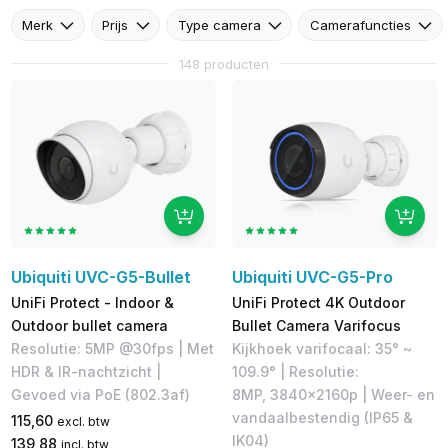
Merk
Prijs
Type camera
Camerafuncties
148 producten
Ubiquiti UVC-G5-Bullet
Ubiquiti UVC-G5-Pro
UniFi Protect - Indoor &
UniFi Protect 4K Outdoor
Outdoor bullet camera
Bullet Camera Varifocus
Resolutie: 5MP @30fps | Met
Kijkhoek varifocaal: 35° ~
HDR & IR-nachtzicht |
109.9° | Resolutie:
Gevoed via PoE (802.3af)
8MP, 3840x2160p | Weer- en
vandaalbestendig (IP65 &
115,60
excl. btw
IK04)
139,88
incl. btw