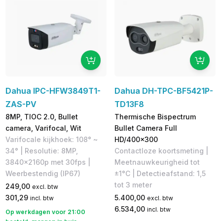
Dahua IPC-HFW3849T1-
Dahua DH-TPC-BF5421P-
ZAS-PV
TD13F8
8MP, TIOC 2.0, Bullet
Thermische Bispectrum
camera, Varifocal, Wit
Bullet Camera Full
Varifocale kijkhoek: 108° ~
HD/400x300
34° | Resolutie: 8MP,
Contactloze koortsmeting |
3840x2160p met 30fps |
Meetnauwkeurigheid tot
Weerbestendig (IP67)
±1°C | Detectieafstand: 1,5
tot 3 meter
249,00
excl. btw
301,29
5.400,00
incl. btw
excl. btw
6.534,00
incl. btw
Op werkdagen voor 21:00