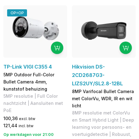
OP=OP
TP-Link VIGI C355 4
Hikvision DS-
5MP Outdoor Full-Color
2CD2687G3-
Bullet Camera 4mm,
LIZS2UY/SL2.8-12BL
kunststof behuizing
8MP Varifocal Bullet Camera
5MP resolutie | Full Color
met ColorVu, WDR, IR en wit
nachtzicht | Aansluiten met
licht
PoE
8MP resolutie met ColorVu
100,36
excl. btw
en Smart Hybrid Light | Deep
121,44
incl. btw
learning voor persoons- en
voertuigdetectie | Robuust,
Op werkdagen voor 21:00