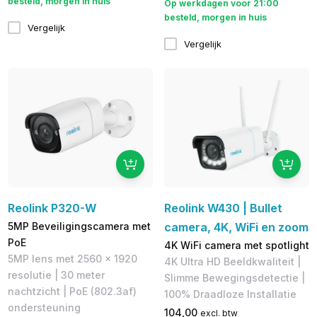
besteld, morgen in huis
Op werkdagen voor 21:00
besteld, morgen in huis
Vergelijk
Vergelijk
Reolink P320-W
Reolink W430 | Bullet
5MP Beveiligingscamera met
camera, 4K, WiFi en zoom
PoE
4K WiFi camera met spotlight
5MP lens met 2560 x 1920
4K Ultra HD Beeldkwaliteit |
resolutie | 30 meter
Slimme Bewegingsdetectie |
nachtzicht | PoE (802.3af)
100% Draadloze Installatie
ondersteuning
104,00
excl. btw