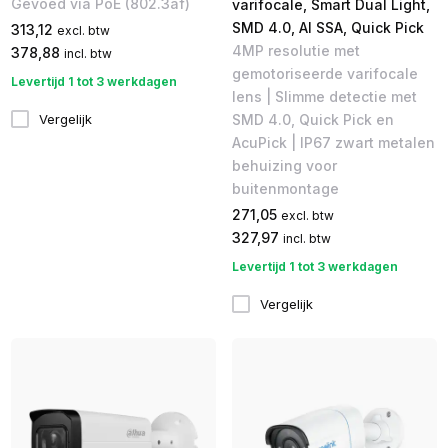
Gevoed via PoE (802.3af)
varifocale, Smart Dual Light,
SMD 4.0, AI SSA, Quick Pick
313,12
excl. btw
4MP resolutie met
378,88
incl. btw
gemotoriseerde varifocale
Levertijd 1 tot 3 werkdagen
lens | Slimme detectie met
SMD 4.0, Quick Pick en
Vergelijk
AcuPick | IP67 zwart metalen
behuizing voor
buitenmontage
271,05
excl. btw
327,97
incl. btw
Levertijd 1 tot 3 werkdagen
Vergelijk