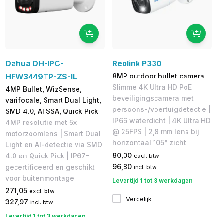
Dahua DH-IPC-
Reolink P330
HFW3449TP-ZS-IL
8MP outdoor bullet camera
Slimme 4K Ultra HD PoE
4MP Bullet, WizSense,
beveiligingscamera met
varifocale, Smart Dual Light,
persoons-/voertuigdetectie |
SMD 4.0, AI SSA, Quick Pick
IP66 waterdicht | 4K Ultra HD
4MP resolutie met 5x
@ 25FPS | 2,8 mm lens bij
motorzoomlens | Smart Dual
horizontaal 105° zicht
Light en AI-detectie via SMD
80,00
4.0 en Quick Pick | IP67-
excl. btw
96,80
gecertificeerd en geschikt
incl. btw
voor buitenmontage
Levertijd 1 tot 3 werkdagen
271,05
excl. btw
Vergelijk
327,97
incl. btw
Levertijd 1 tot 3 werkdagen