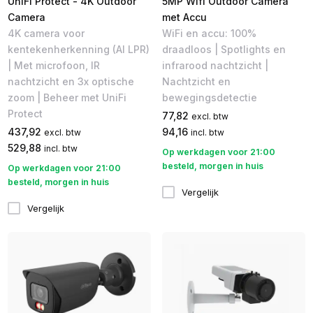
UniFi Protect - 4K Outdoor
5MP Wifi Outdoor Camera
Camera
met Accu
4K camera voor
WiFi en accu: 100%
kentekenherkenning (AI LPR)
draadloos | Spotlights en
| Met microfoon, IR
infrarood nachtzicht |
nachtzicht en 3x optische
Nachtzicht en
zoom | Beheer met UniFi
bewegingsdetectie
Protect
77,82
excl. btw
437,92
94,16
excl. btw
incl. btw
529,88
incl. btw
Op werkdagen voor 21:00
besteld, morgen in huis
Op werkdagen voor 21:00
besteld, morgen in huis
Vergelijk
Vergelijk