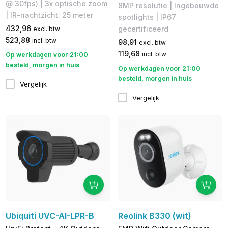
@ 30fps) | 3x optische zoom
8MP resolutie | Ingebouwde
| IR-nachtzicht: 25 meter
spotlights | IP67
432,96
gecertificeerd
excl. btw
523,88
incl. btw
98,91
excl. btw
119,68
incl. btw
Op werkdagen voor 21:00
besteld, morgen in huis
Op werkdagen voor 21:00
besteld, morgen in huis
Vergelijk
Vergelijk
Ubiquiti UVC-AI-LPR-B
Reolink B330 (wit)