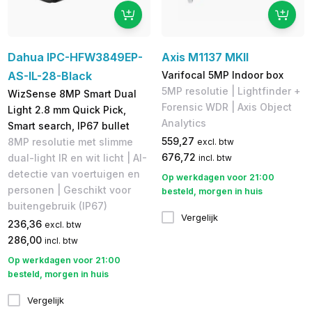
Dahua IPC-HFW3849EP-
Axis M1137 MKII
AS-IL-28-Black
Varifocal 5MP Indoor box
5MP resolutie | Lightfinder +
WizSense 8MP Smart Dual
Forensic WDR | Axis Object
Light 2.8 mm Quick Pick,
Analytics
Smart search, IP67 bullet
559,27
8MP resolutie met slimme
excl. btw
676,72
dual-light IR en wit licht | AI-
incl. btw
detectie van voertuigen en
Op werkdagen voor 21:00
personen | Geschikt voor
besteld, morgen in huis
buitengebruik (IP67)
Vergelijk
236,36
excl. btw
286,00
incl. btw
Op werkdagen voor 21:00
besteld, morgen in huis
Vergelijk