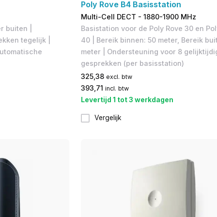
Poly Rove B4 Basisstation
Multi-Cell DECT - 1880-1900 MHz
r buiten |
Basistation voor de Poly Rove 30 en Po
kken tegelijk |
40 | Bereik binnen: 50 meter, Bereik bui
automatische
meter | Ondersteuning voor 8 gelijktijdi
gesprekken (per basisstation)
325,38
excl. btw
393,71
incl. btw
Levertijd 1 tot 3 werkdagen
Vergelijk