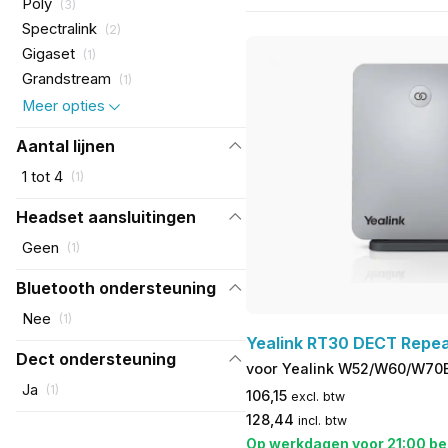
Poly
(
3
)
Spectralink
(
2
)
Gigaset
(
1
)
Grandstream
(
1
)
Meer opties
Aantal lijnen
1 tot 4
(
1
)
Headset aansluitingen
Geen
(
1
)
Bluetooth ondersteuning
Nee
(
1
)
Yealink RT30 DECT Repe
Dect ondersteuning
voor Yealink W52/W60/W70
Ja
(
1
)
106,15
excl. btw
128,44
incl. btw
Op werkdagen voor 21:00 be