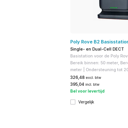
Poly Rove B2 Basisstatio
Single- en Dual-Cell DECT
Basistation voor de Poly Rov
Bereik binnen: 50 meter, Ber
meter | Ondersteuning tot 20
326,48
excl. btw
395,04
incl. btw
Bel voor levertijd
Vergelijk