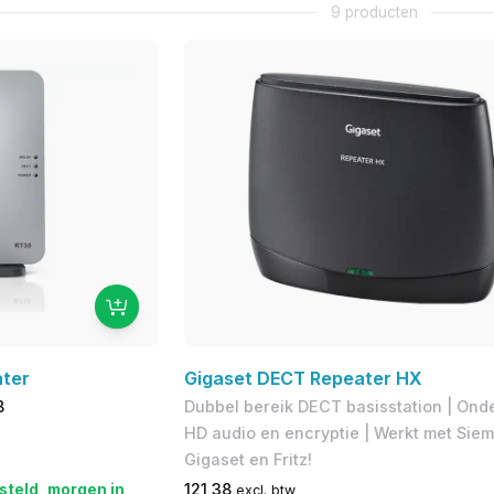
9 producten
ater
Gigaset DECT Repeater HX
B
Dubbel bereik DECT basisstation | Ond
HD audio en encryptie | ​Werkt met Sie
Gigaset en Fritz!
steld, morgen in
121,38
excl. btw