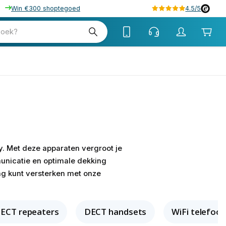
Win €300 shoptegoed
4.5/5
zoek?
y. Met deze apparaten vergroot je
unicatie en optimale dekking
ng kunt versterken met onze
ECT repeaters
DECT handsets
WiFi telefoo