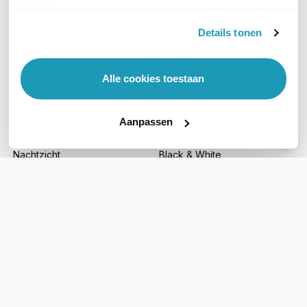
services.
Details tonen
PRODUCT DETAILS
Merk
Arvio
Alle cookies toestaan
Artikelnummer
ARV-5B11D
Aanpassen
Indoor of outdoor
Outdoor & Indoor
Nachtzicht
Black & White
Verbinding
Draadloos
Audio
Microfoon
Type behuizing
Metaal
Aantal producten
5-pack
Type camera
Bullet