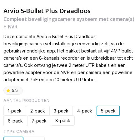
Arvio 5-Bullet Plus Draadloos
Compleet beveiligingscamera systeem met camera(s)
+ NVR
Deze complete Arvio 5 Bullet Plus Draadloos
beveiligingscamera set installeer je eenvoudig zelf, via de
gebruiksvriendelijke app. Het pakket bestaat uit vijf 4MP bullet
camera’s en een 8-kanaals recorder en is uitbreidbaar tot acht
camera’s. Ook ontvang je twee 2 meter UTP kabels en een
powerline adapter voor de NVR en per camera een powerline
adapter met PoE en een 10 meter UTP kabel.
5/5
AANTAL PRODUCTEN
1-pack
2-pack
3-pack
4-pack
5-pack
8-pack
6-pack
7-pack
TYPE CAMERA