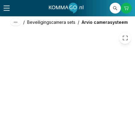
€ 492,35
/
Beveiligingscamera sets
/
Arvio camerasysteem