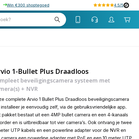
Win €300 shoptegoed
4.5/5
zoek?
vio 1-Bullet Plus Draadloos
mpleet beveiligingscamera systeem met
mera(s) + NVR
e complete Arvio 1 Bullet Plus Draadloos beveiligingscamera
 installeer je eenvoudig zelf, via de gebruiksvriendelijke app.
 pakket bestaat uit een 4MP bullet camera en een 4-kanaals
order en is uitbreidbaar tot vier camera’s. Ook ontvang je twee
eter UTP kabels en een powerline adapter voor de NVR en
 camera een powerline adapter met PoE en een 10 meter UTP