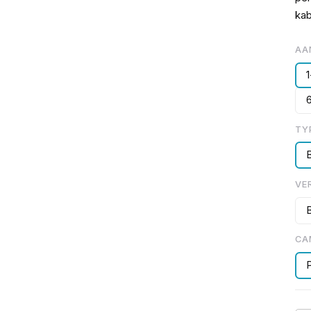
kab
AA
TY
B
VE
CA