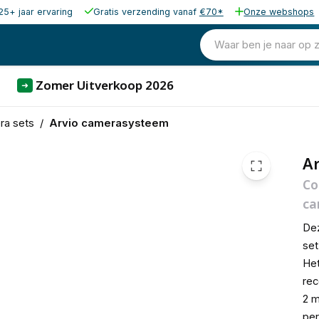
25+ jaar ervaring
Gratis verzending vanaf
€70*
Onze webshops
€ 492,35
Waar ben je naar op 
Zomer Uitverkoop 2026
➜
ra sets
/
Arvio camerasysteem
Ar
Co
ca
Dez
set
Het
rec
2 m
per