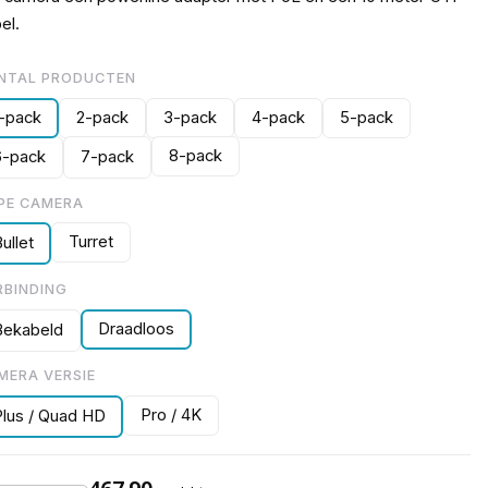
el.
NTAL PRODUCTEN
1-pack
2-pack
3-pack
4-pack
5-pack
8-pack
6-pack
7-pack
PE CAMERA
Turret
ullet
RBINDING
Draadloos
Bekabeld
MERA VERSIE
Pro / 4K
Plus / Quad HD