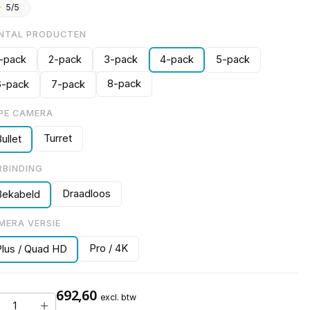
5/5
NTAL PRODUCTEN
1-pack
2-pack
3-pack
4-pack
5-pack
8-pack
6-pack
7-pack
PE CAMERA
Turret
ullet
RBINDING
Draadloos
Bekabeld
MERA VERSIE
Pro / 4K
Plus / Quad HD
692,60
excl. btw