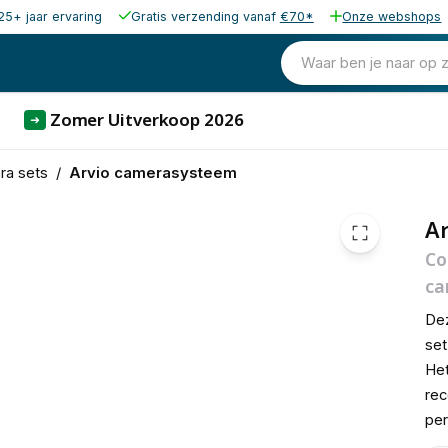
25+ jaar ervaring
Gratis verzending vanaf
€70*
Onze webshops
€ 492,35
Waar ben je naar op 
Zomer Uitverkoop 2026
➜
ra sets
/
Arvio camerasysteem
Ar
Co
ca
Dez
set
Het
rec
per