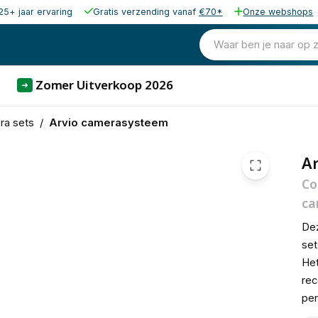
25+ jaar ervaring
Gratis verzending vanaf
€70*
Onze webshops
€ 492,35
Waar ben je naar op 
Zomer Uitverkoop 2026
➜
ra sets
/
Arvio camerasysteem
Ar
Co
ca
Dez
set
Het
rec
per