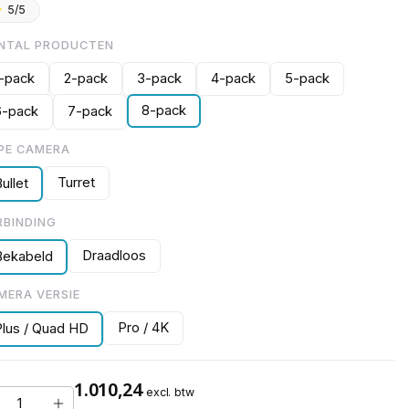
5/5
NTAL PRODUCTEN
1-pack
2-pack
3-pack
4-pack
5-pack
8-pack
6-pack
7-pack
PE CAMERA
Turret
ullet
RBINDING
Draadloos
Bekabeld
MERA VERSIE
Pro / 4K
Plus / Quad HD
1.010,24
excl. btw