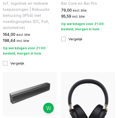
IoT, logistiek en mobiele
Bar Core en Bar Pro
toepassingen | Robuuste
79,00
excl. btw
behuizing (IP54) met
95,59
incl. btw
voedingsopties (DC, PoE,
Op werkdagen voor 21:00
automotive)
besteld, morgen in huis
164,00
excl. btw
Vergelijk
198,44
incl. btw
Op werkdagen voor 21:00
besteld, morgen in huis
Vergelijk