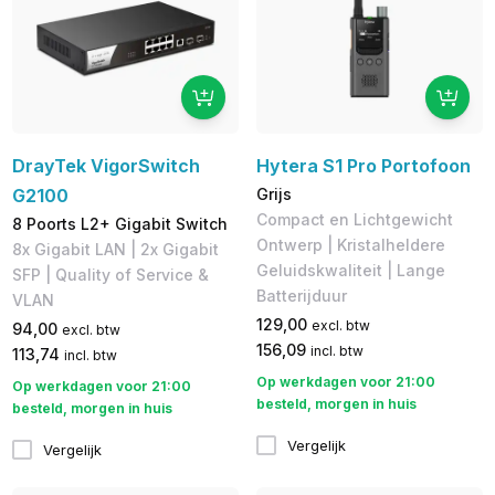
DrayTek VigorSwitch
Hytera S1 Pro Portofoon
G2100
Grijs
Compact en Lichtgewicht
8 Poorts L2+ Gigabit Switch
Ontwerp | Kristalheldere
8x Gigabit LAN | 2x Gigabit
Geluidskwaliteit | Lange
SFP | Quality of Service &
Batterijduur
VLAN
129,00
excl. btw
94,00
excl. btw
156,09
incl. btw
113,74
incl. btw
Op werkdagen voor 21:00
Op werkdagen voor 21:00
besteld, morgen in huis
besteld, morgen in huis
Vergelijk
Vergelijk