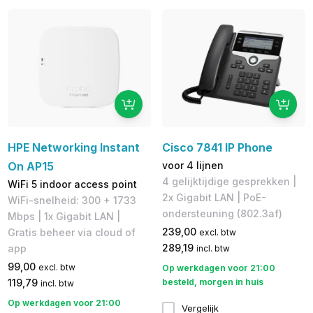
HPE Networking Instant
Cisco 7841 IP Phone
On AP15
voor 4 lijnen
4 gelijktijdige gesprekken |
WiFi 5 indoor access point
2x Gigabit LAN | PoE-
WiFi-snelheid: 300 + 1733
ondersteuning (802.3af)
Mbps | 1x Gigabit LAN |
239,00
Gratis beheer via cloud of
excl. btw
289,19
app
incl. btw
99,00
excl. btw
Op werkdagen voor 21:00
119,79
besteld, morgen in huis
incl. btw
Op werkdagen voor 21:00
Vergelijk