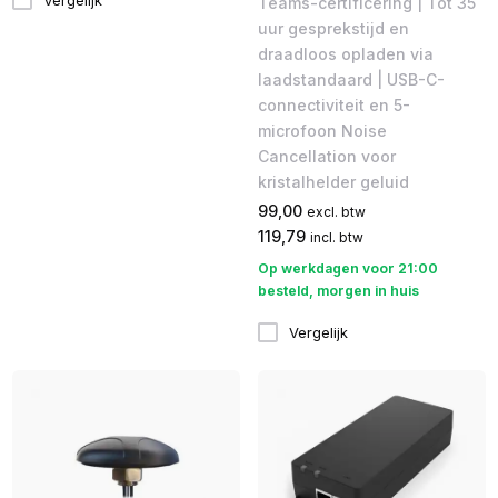
Teams-certificering | Tot 35
uur gesprekstijd en
draadloos opladen via
laadstandaard | USB-C-
connectiviteit en 5-
microfoon Noise
Cancellation voor
kristalhelder geluid
99,00
excl. btw
119,79
incl. btw
Op werkdagen voor 21:00
besteld, morgen in huis
Vergelijk