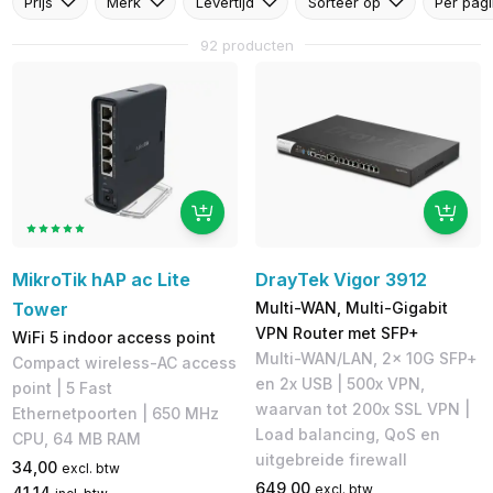
Prijs
Merk
Levertijd
Sorteer op
Per pag
92 producten
MikroTik hAP ac Lite
DrayTek Vigor 3912
Tower
Multi-WAN, Multi-Gigabit
VPN Router met SFP+
WiFi 5 indoor access point
Multi-WAN/LAN, 2x 10G SFP+
Compact wireless-AC access
en 2x USB | 500x VPN,
point | 5 Fast
waarvan tot 200x SSL VPN |
Ethernetpoorten | 650 MHz
Load balancing, QoS en
CPU, 64 MB RAM
uitgebreide firewall
34,00
excl. btw
649,00
excl. btw
41,14