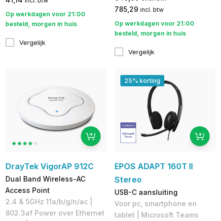
incl. btw
785,29
incl. btw
Op werkdagen voor 21:00
Op werkdagen voor 21:00
besteld, morgen in huis
besteld, morgen in huis
Vergelijk
Vergelijk
25% korting
DrayTek VigorAP 912C
EPOS ADAPT 160T II
Dual Band Wireless-AC
Stereo
Access Point
USB-C aansluiting
2.4 & 5GHz 11a/b/g/n/ac |
V​oor pc, smartphone en
802.3af Power over Ethernet
tablet | Microsoft Teams