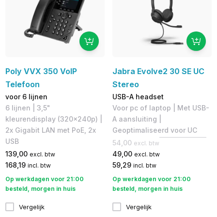
Poly VVX 350 VoIP
Jabra Evolve2 30 SE UC
Telefoon
Stereo
voor 6 lijnen
USB-A headset
6 lijnen | 3,5"
Voor pc of laptop | Met USB-
kleurendisplay (320x240p)​ |
A aansluiting |
2x Gigabit LAN met PoE, 2x
Geoptimaliseerd voor UC
USB
54,00
excl. btw
139,00
49,00
excl. btw
excl. btw
168,19
59,29
incl. btw
incl. btw
Op werkdagen voor 21:00
Op werkdagen voor 21:00
besteld, morgen in huis
besteld, morgen in huis
Vergelijk
Vergelijk