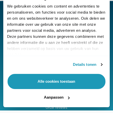
We gebruiken cookies om content en advertenties te
personaliseren, om functies voor social media te bieden
en om ons websiteverkeer te analyseren. Ook delen we
informatie over uw gebruik van onze site met onze
Nieuwsbrief
partners voor social media, adverteren en analyse.
Klantenservice
Deze partners kunnen deze gegevens combineren met
andere informatie die u aan ze heeft verstrekt of die ze
hebben verzameld op basis van uw gebruik van hun
services.
Details tonen
© Copyright KommaGo
Alle cookies toestaan
Algemene voorwaarden
Privacyverklaring
Aanpassen
Cookies
Onze reviews