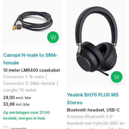
Canopii N-male to SMA-
female
10 meter LMR400 coaxkabel
Connector 1: N-male | ​
Connector 2: SMA-female |
Lengte: 10 meter
Yealink BH76 PLUS MS
28,00
excl. btw
Stereo
33,88
incl. btw
Bluetooth headset, USB-C
Op werkdagen voor 21:00
Premium Bluetooth 5.3-
besteld, morgen in huis
headset met hybride ANC en
Vergelijk