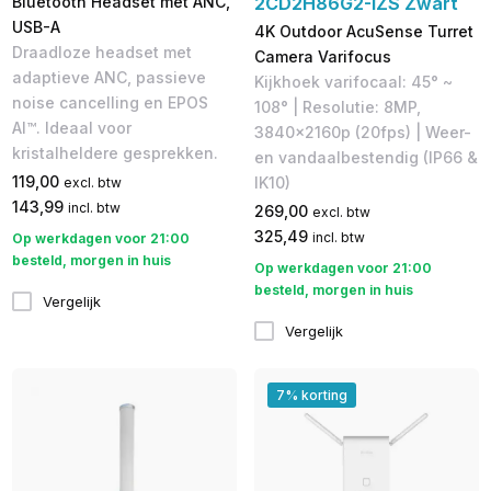
Bluetooth Headset met ANC,
2CD2H86G2-IZS Zwart
USB-A
4K Outdoor AcuSense Turret
Draadloze headset met
Camera Varifocus
adaptieve ANC, passieve
Kijkhoek varifocaal: 45° ~
noise cancelling en EPOS
108° | Resolutie: 8MP,
AI™. Ideaal voor
3840x2160p (20fps) | Weer-
kristalheldere gesprekken.
en vandaalbestendig (IP66 &
119,00
IK10)
excl. btw
143,99
incl. btw
269,00
excl. btw
325,49
incl. btw
Op werkdagen voor 21:00
besteld, morgen in huis
Op werkdagen voor 21:00
besteld, morgen in huis
Vergelijk
Vergelijk
7% korting