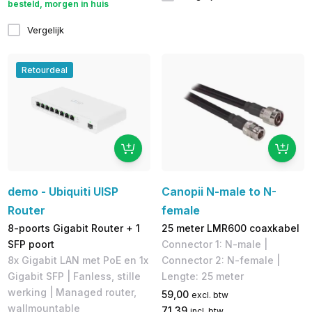
besteld, morgen in huis
Vergelijk
Retourdeal
demo - Ubiquiti UISP
Canopii N-male to N-
Router
female
8-poorts Gigabit Router + 1
25 meter LMR600 coaxkabel
SFP poort
Connector 1: N-male |
8x Gigabit LAN met PoE en 1x
Connector 2: N-female |
Gigabit SFP | Fanless, stille
Lengte: 25 meter
werking | ​Managed router,
59,00
excl. btw
wallmountable
71,39
incl. btw