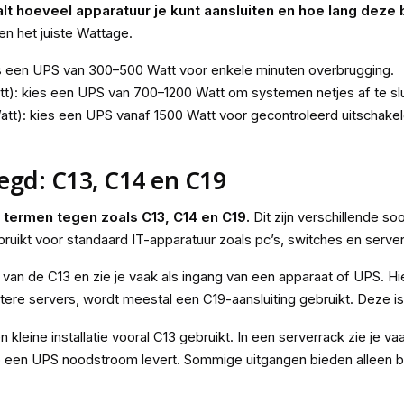
hoeveel apparatuur je kunt aansluiten en hoe lang deze bli
en het juiste Wattage.
s een UPS van 300–500 Watt voor enkele minuten overbrugging.
): kies een UPS van 700–1200 Watt om systemen netjes af te slu
t): kies een UPS vanaf 1500 Watt voor gecontroleerd uitschakele
egd: C13, C14 en C19
 termen tegen zoals C13, C14 en C19.
Dit zijn verschillende so
ikt voor standaard IT-apparatuur zoals pc’s, switches en server
van de C13 en zie je vaak als ingang van een apparaat of UPS. Hie
tere servers, wordt meestal een C19-aansluiting gebruikt. Deze 
een kleine installatie vooral C13 gebruikt. In een serverrack zie je
 op een UPS noodstroom levert. Sommige uitgangen bieden alleen 