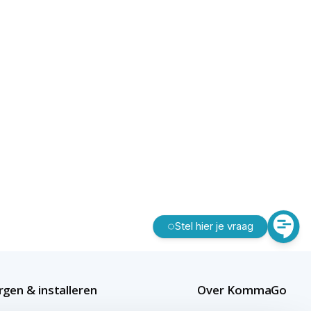
Stel hier je vraag
gen & installeren
Over KommaGo