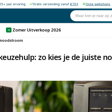
25+ jaar ervaring
Gratis verzending vanaf
€70*
Onze webshops
Waar ben je naar op 
Zomer Uitverkoop 2026
➜
e noodstroom
euzehulp: zo kies je de juiste 