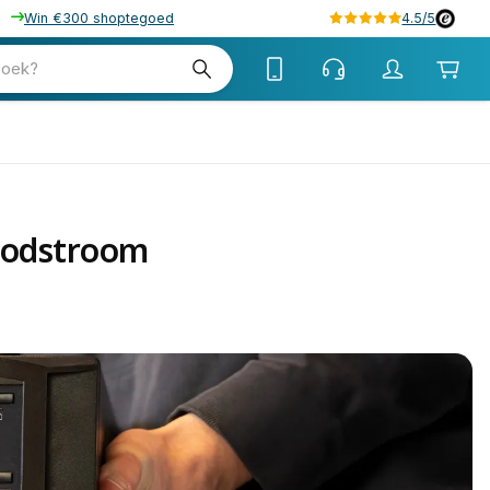
Win €300 shoptegoed
4.5/5
zoek?
noodstroom