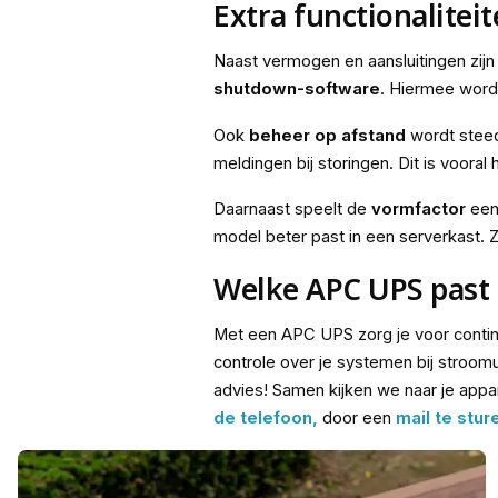
Extra functionalitei
Naast vermogen en aansluitingen zijn
shutdown-software
. Hiermee word
Ook
beheer op afstand
wordt steed
meldingen bij storingen. Dit is vooral 
Daarnaast speelt de
vormfactor
een 
model beter past in een serverkast. Zo
Welke APC UPS past b
Met een APC UPS zorg je voor continu
controle over je systemen bij stroomu
advies! Samen kijken we naar je appar
de telefoon,
door een
mail te stur